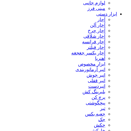
لوازم جانبی
مینی فرز
ابزار دستی
آچار
آچار آلن
آچار چرخ
آچار شلاقی
آچار فرانسه
آچار فیلتر
آچار یکسر جغجغه
آهنربا
ابزار مخصوص
انبر آرماتوربندی
انبر جوش
انبر قفلی
انبردست
بلبرینگ کش
پرچ کن
پیچگوشتی
تبر
جعبه بکس
جک
چکش
خارکش