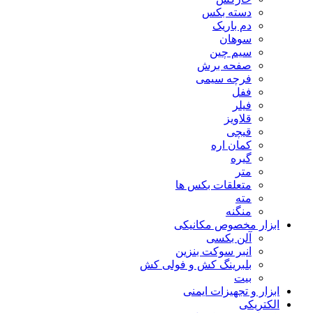
دسته بکس
دم باریک
سوهان
سیم چین
صفحه برش
فرچه سیمی
ففل
فیلر
قلاویز
قیچی
کمان اره
گیره
متر
متعلقات بکس ها
مته
منگنه
ابزار مخصوص مکانیکی
آلن بکسی
انبر سوکت بنزین
بلبرینگ کش و فولی کش
بیت
ابزار و تجهیزات ایمنی
الکتریکی