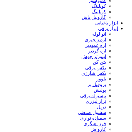
کمپرسور
کوبلینگ
کوپلینگ
گازوییل پاش
ابزار باغبانی
ابزار برقی
اتو لوله
اره زنجیری
اره عمودبر
اره گردبر
اینورتر جوش
بتن کن
بکس برقی
بکس شارژی
بلوور
پروفیل بر
پولیش
پیستوله برقی
تراز لیزری
دریل
سشوار صنعتی
سمباده نواری
فرز آهنگری
کارواش