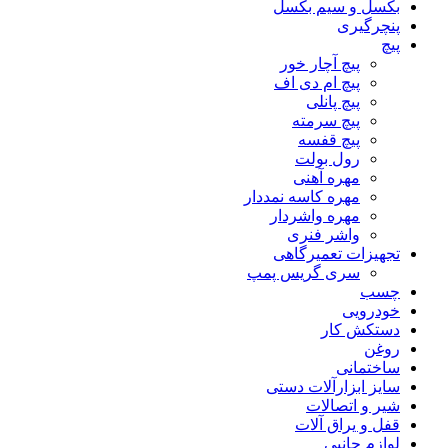
بکسل و سیم بکسل
پنچرگیری
پیچ
پیچ آچار خور
پیچ ام دی اف
پیچ پانلی
پیچ سرمته
پیچ قفسه
رول بولت
مهره آهنی
مهره کاسه نمددار
مهره واشردار
واشر فنری
تجهیزات تعمیرگاهی
سری گریس پمپ
چسب
خودرویی
دستکش کار
روغن
ساختمانی
سایز ابزارآلات دستی
شیر و اتصالات
قفل و یراق آلات
لوازم جانبی