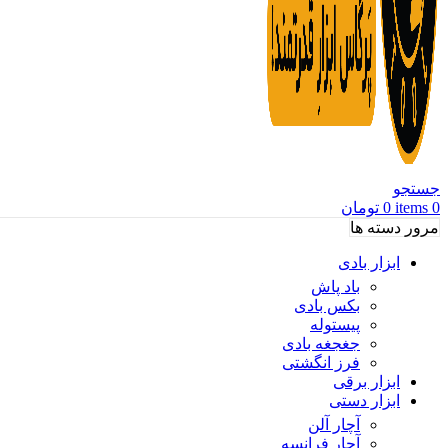
جستجو
0
items
0
تومان
مرور دسته ها
ابزار بادی
باد پاش
بکس بادی
پیستوله
جغجغه بادی
فرز انگشتی
ابزار برقی
ابزار دستی
آچار آلن
آچار فرانسه