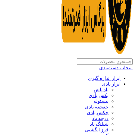
انتخاب دسته‌بندی
ابزار اندازه گیری
ابزار بادی
باد پاش
بکس بادی
پیستوله
جغجغه بادی
چکش بادی
درجه باد
شیلنگ باد
فرز انگشتی