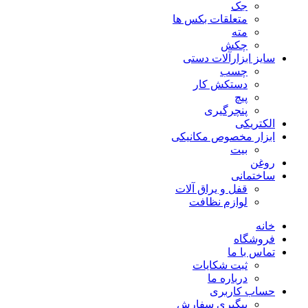
جک
متعلقات بکس ها
مته
چکش
سایز ابزارآلات دستی
چسب
دستکش کار
پیچ
پنچرگیری
الکتریکی
ابزار مخصوص مکانیکی
بیت
روغن
ساختمانی
قفل و یراق آلات
لوازم نظافت
خانه
فروشگاه
تماس با ما
ثبت شکایات
درباره ما
حساب کاربری
پیگیری سفارش