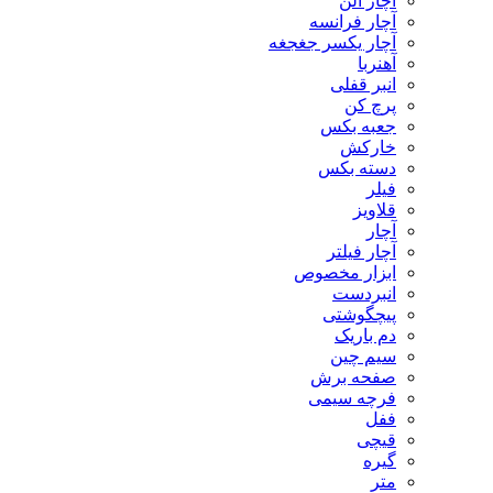
آچار آلن
آچار فرانسه
آچار یکسر جغجغه
آهنربا
انبر قفلی
پرچ کن
جعبه بکس
خارکش
دسته بکس
فیلر
قلاویز
آچار
آچار فیلتر
ابزار مخصوص
انبردست
پیچگوشتی
دم باریک
سیم چین
صفحه برش
فرچه سیمی
ففل
قیچی
گیره
متر