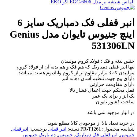
الماس شیشه بر مدل EGC-6606 اکو EKO
انبر قفلی فک دمباریک سایز 6
اینچ جنیوس تایوان مدل Genius
531306LN
جنس بدنه و فک : فولاد کروم مولیبدن
تنها انبر قفلی دمباریک که هم فک و هم بدنه آن از فولاد کروم
مولیبدن که 3 برابر مقاوم تر از کروم وانادیوم هست میباشد.
دارای پیچ جهت تنظیم آسان دهانه انبر
دارای مقاومت حرارتی
قفل محکم جهت اعمال فشار بالا
یک ابزار برای یک عمر
ساخت کشور تایوان
در انبار موجود نمی باشد
در خرید تعداد بالا از موجودی کالا مطلع شوید
(تماس)
شناسه محصول:
PR-T1261
دسته:
انبر قفلی
برچسب:
انبرقفلی
جنیوس
,
انبرقفلی فک دمباریک
,
جنیوس
,
دم باریک جنیوس