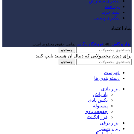
پیگیری سفارش
پرداخت
سبد خرید
پیگیری پستی
نماد اعتماد
ابزار پرگاس
1401
فروشگاه پرگاس
.تمامی حقوق محفوظ است.
جستجو
برای دیدن محصولاتی که دنبال آن هستید تایپ کنید.
جستجو
فهرست
دسته بندی ها
ابزار بادی
باد پاش
بکس بادی
پیستوله
جغجغه بادی
فرز انگشتی
ابزار برقی
ابزار دستی