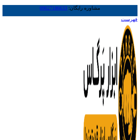
مشاوره رایگان:
09027186633
فهرست