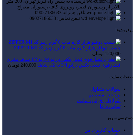
نرسیده به پلیس راه تبریز تهران، 200 متر
بالاتر از رستوران قصر، روبروی کافه رستوران معراج
تلفن همراه: 09027186633
تلفن تماس: 09027186633
پرفروش‌ها
چسب دوقلو هزار کاره مات 8 گرم زیپر کد ZIPPER M1
120,000
تومان
مغزی
فشارقوی تبدیل بکس درایو 3/4 به 1/2 شاهد
240,000
تومان
صفحات سایت
سوالات متداول
پرداخت مستقیم
شرایط و قوانین سایت
تماس با ما
دسترسی سریع
حساب کاربری من