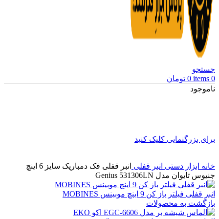
جستجو
0
items
0
تومان
ناموجود
برای بزرگنمایی کلیک کنید
خانه
ابزار دستی
انبر قفلی
انبر قفلی فک دمباریک سایز 6 اینچ
جنیوس تایوان مدل Genius 531306LN
انبر قفلی فیلتر باز کن 9 اینچ موبینس MOBINES
بازگشت به محصولات