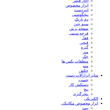
آچار فیلتر
ابزار مخصوص
انبردست
پیچگوشتی
دم باریک
سیم چین
صفحه برش
فرچه سیمی
ففل
قیچی
گیره
متر
جک
متعلقات بکس ها
مته
چکش
سایز ابزارآلات دستی
چسب
دستکش کار
پیچ
پنچرگیری
الکتریکی
ابزار مخصوص مکانیکی
بیت