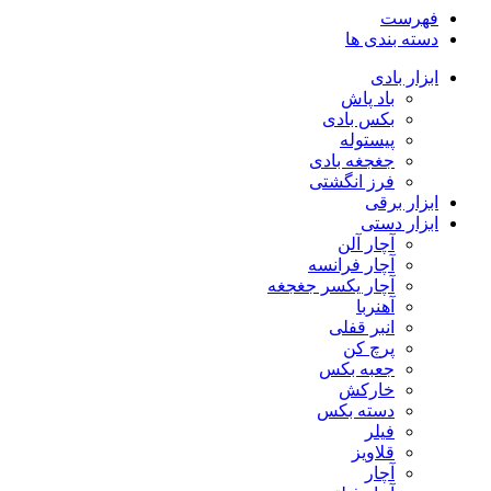
فهرست
دسته بندی ها
ابزار بادی
باد پاش
بکس بادی
پیستوله
جغجغه بادی
فرز انگشتی
ابزار برقی
ابزار دستی
آچار آلن
آچار فرانسه
آچار یکسر جغجغه
آهنربا
انبر قفلی
پرچ کن
جعبه بکس
خارکش
دسته بکس
فیلر
قلاویز
آچار