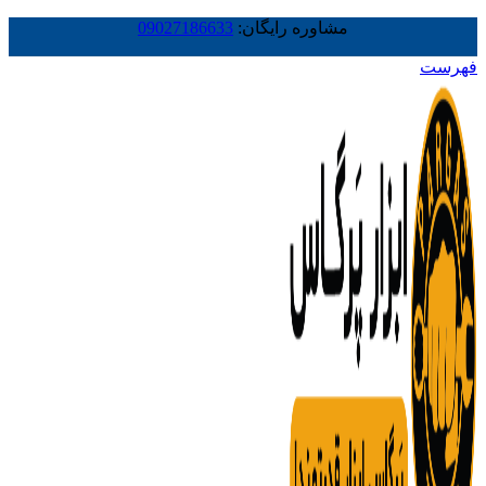
مشاوره رایگان:
09027186633
فهرست