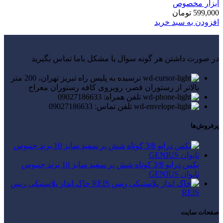
ابزار مخصوص
599,000
تومان
افزودن به سبد خرید
در صورت داشتن هر گونه سوال یا مشکل باما تماس بگیرید
نرسیده به پلیس راه تبریز تهران، 200 متر
بالاتر از رستوران قصر، روبروی کافه رستوران معراج
تلفن همراه: 09027186633
تلفن تماس: 09027186633
پرفروش‌ها
بکس درایو 3/8 کوتاه شش پر سفید سایز 10 برند جنیوس
تایوان GENIUS
خاک انداز پلاستیکی ریس
REIS
صفحات سایت