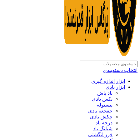
انتخاب دسته‌بندی
ابزار اندازه گیری
ابزار بادی
باد پاش
بکس بادی
پیستوله
جغجغه بادی
چکش بادی
درجه باد
شیلنگ باد
فرز انگشتی