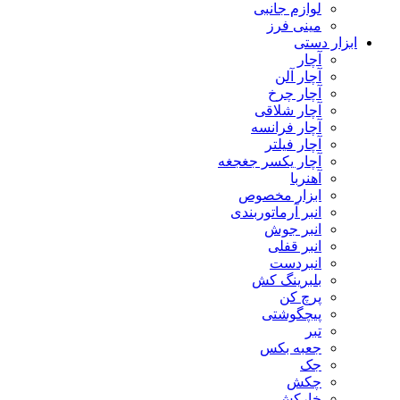
لوازم جانبی
مینی فرز
ابزار دستی
آچار
آچار آلن
آچار چرخ
آچار شلاقی
آچار فرانسه
آچار فیلتر
آچار یکسر جغجغه
آهنربا
ابزار مخصوص
انبر آرماتوربندی
انبر جوش
انبر قفلی
انبردست
بلبرینگ کش
پرچ کن
پیچگوشتی
تبر
جعبه بکس
جک
چکش
خارکش