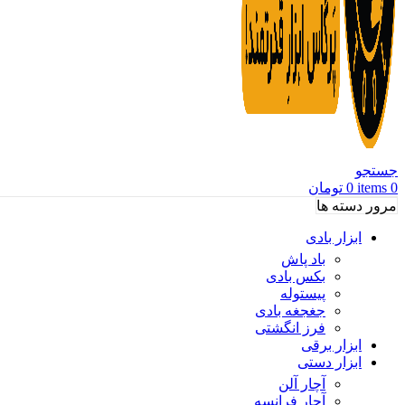
جستجو
0
items
0
تومان
مرور دسته ها
ابزار بادی
باد پاش
بکس بادی
پیستوله
جغجغه بادی
فرز انگشتی
ابزار برقی
ابزار دستی
آچار آلن
آچار فرانسه