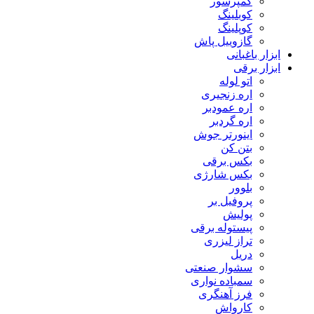
کمپرسور
کوبلینگ
کوپلینگ
گازوییل پاش
ابزار باغبانی
ابزار برقی
اتو لوله
اره زنجیری
اره عمودبر
اره گردبر
اینورتر جوش
بتن کن
بکس برقی
بکس شارژی
بلوور
پروفیل بر
پولیش
پیستوله برقی
تراز لیزری
دریل
سشوار صنعتی
سمباده نواری
فرز آهنگری
کارواش