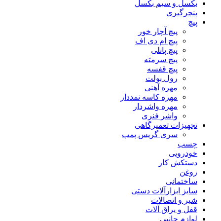
بکسل و سیم بکسل
پنچرگیری
پیچ
پیچ آچار خور
پیچ ام دی اف
پیچ پانلی
پیچ سرمته
پیچ قفسه
رول بولت
مهره آهنی
مهره کاسه نمددار
مهره واشردار
واشر فنری
تجهیزات تعمیرگاهی
سری گریس پمپ
چسب
خودرویی
دستکش کار
روغن
ساختمانی
سایز ابزارآلات دستی
شیر و اتصالات
قفل و یراق آلات
لوازم جانبی