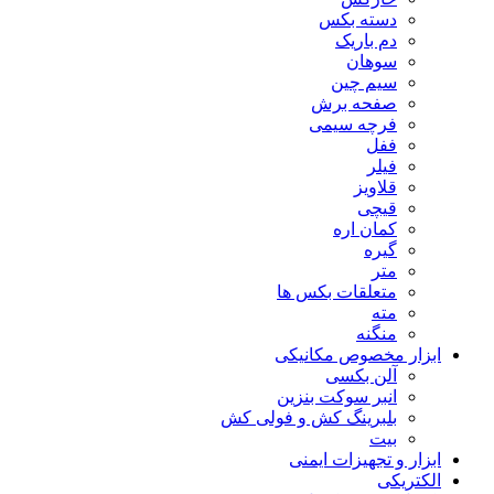
دسته بکس
دم باریک
سوهان
سیم چین
صفحه برش
فرچه سیمی
ففل
فیلر
قلاویز
قیچی
کمان اره
گیره
متر
متعلقات بکس ها
مته
منگنه
ابزار مخصوص مکانیکی
آلن بکسی
انبر سوکت بنزین
بلبرینگ کش و فولی کش
بیت
ابزار و تجهیزات ایمنی
الکتریکی