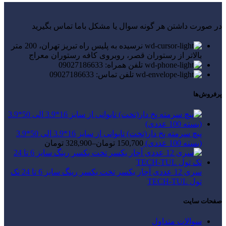
در صورت داشتن هر گونه سوال یا مشکل باما تماس بگیرید
نرسیده به پلیس راه تبریز تهران، 200 متر
بالاتر از رستوران قصر، روبروی کافه رستوران معراج
تلفن همراه: 09027186633
تلفن تماس: 09027186633
پرفروش‌ها
پیچ سرمته پخ دار(تخت) تایوانی از سایز 16*3.9 الی 50*3.9
(بسته 100 عددی)
150,700
تومان
–
328,900
تومان
سری 12 عددی آچار یکسر تخت یکسر رینگ سایز 6 تا 24 تک
تول TECH-TUL
صفحات سایت
سوالات متداول