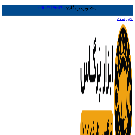
مشاوره رایگان:
09027186633
فهرست