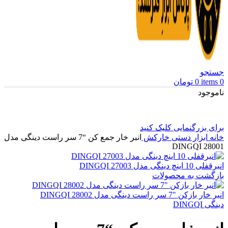
جستجو
0
items
0
تومان
ناموجود
برای بزرگنمایی کلیک کنید
خانه
ابزار دستی
خارکش
انبر خار جمع کن “7 سر راست دینگی مدل
28001 DINGQI
انبرقفلی 10 اینچ دینگی مدل 27003 DINGQI
بازگشت به محصولات
انبر خار بازکن "7 سر راست دینگی مدل 28002 DINGQI
دینگی DINGQI