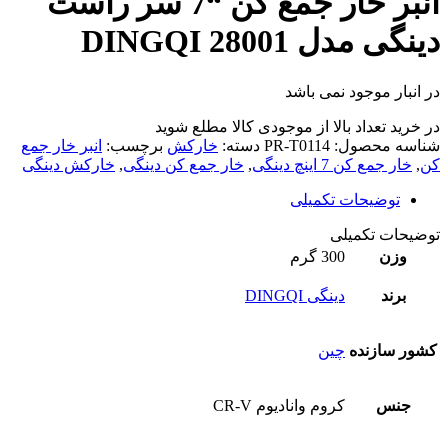
انبر خار جمع کن “7 سر راست
دینگی مدل 28001 DINGQI
در انبار موجود نمی باشد
در خرید تعداد بالا از موجودی کالا مطلع شوید
(تماس)
شناسه محصول:
PR-T0114
دسته:
خارکش
برچسب:
انبر خار جمع
کن
,
خار جمع کن 7 اینچ دینگی
,
خار جمع کن دینگی
,
خارکش دینگی
توضیحات تکمیلی
توضیحات تکمیلی
وزن
300 گرم
برند
دینگی DINGQI
کشور سازنده
چین
جنس
کروم وانادیوم CR-V