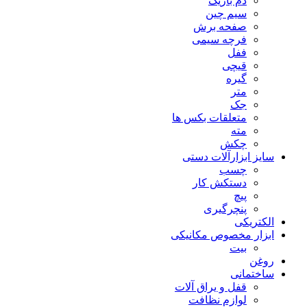
دم باریک
سیم چین
صفحه برش
فرچه سیمی
ففل
قیچی
گیره
متر
جک
متعلقات بکس ها
مته
چکش
سایز ابزارآلات دستی
چسب
دستکش کار
پیچ
پنچرگیری
الکتریکی
ابزار مخصوص مکانیکی
بیت
روغن
ساختمانی
قفل و یراق آلات
لوازم نظافت