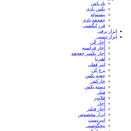
باد پاش
بکس بادی
پیستوله
جغجغه بادی
فرز انگشتی
ابزار برقی
ابزار دستی
آچار آلن
آچار فرانسه
آچار یکسر جغجغه
آهنربا
انبر قفلی
پرچ کن
جعبه بکس
خارکش
دسته بکس
فیلر
قلاویز
آچار
آچار فیلتر
ابزار مخصوص
انبردست
پیچگوشتی