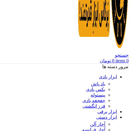
جستجو
0
items
0
تومان
مرور دسته ها
ابزار بادی
باد پاش
بکس بادی
پیستوله
جغجغه بادی
فرز انگشتی
ابزار برقی
ابزار دستی
آچار آلن
آچار فرانسه