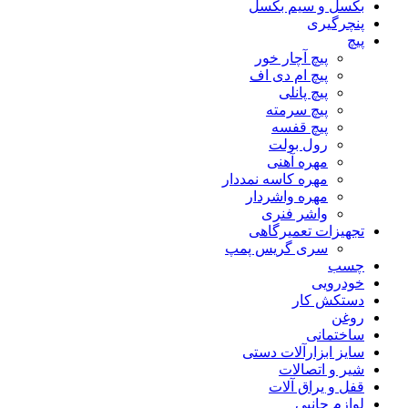
بکسل و سیم بکسل
پنچرگیری
پیچ
پیچ آچار خور
پیچ ام دی اف
پیچ پانلی
پیچ سرمته
پیچ قفسه
رول بولت
مهره آهنی
مهره کاسه نمددار
مهره واشردار
واشر فنری
تجهیزات تعمیرگاهی
سری گریس پمپ
چسب
خودرویی
دستکش کار
روغن
ساختمانی
سایز ابزارآلات دستی
شیر و اتصالات
قفل و یراق آلات
لوازم جانبی