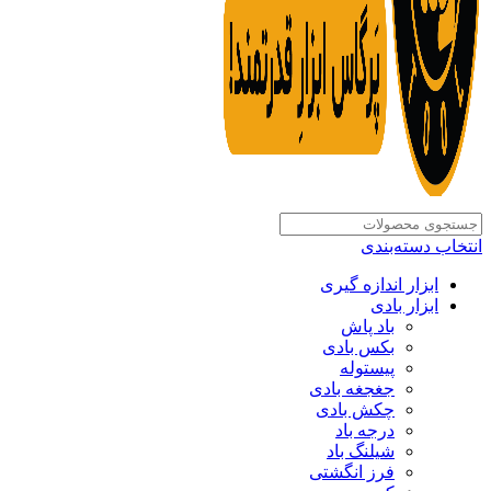
انتخاب دسته‌بندی
ابزار اندازه گیری
ابزار بادی
باد پاش
بکس بادی
پیستوله
جغجغه بادی
چکش بادی
درجه باد
شیلنگ باد
فرز انگشتی