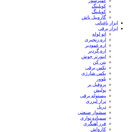
کمپرسور
کوبلینگ
کوپلینگ
گازوییل پاش
ابزار باغبانی
ابزار برقی
اتو لوله
اره زنجیری
اره عمودبر
اره گردبر
اینورتر جوش
بتن کن
بکس برقی
بکس شارژی
بلوور
پروفیل بر
پولیش
پیستوله برقی
تراز لیزری
دریل
سشوار صنعتی
سمباده نواری
فرز آهنگری
کارواش