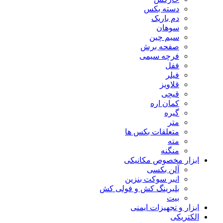
دسته بکس
دم باریک
سوهان
سیم چین
صفحه برش
فرچه سیمی
ففل
فیلر
قلاویز
قیچی
کمان اره
گیره
متر
متعلقات بکس ها
مته
منگنه
ابزار مخصوص مکانیکی
آلن بکسی
انبر سوکت بنزین
بلبرینگ کش و فولی کش
بیت
ابزار و تجهیزات ایمنی
الکتریکی