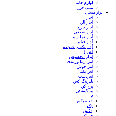
لوازم جانبی
مینی فرز
ابزار دستی
آچار
آچار آلن
آچار چرخ
آچار شلاقی
آچار فرانسه
آچار فیلتر
آچار یکسر جغجغه
آهنربا
ابزار مخصوص
انبر آرماتوربندی
انبر جوش
انبر قفلی
انبردست
بلبرینگ کش
پرچ کن
پیچگوشتی
تبر
جعبه بکس
جک
چکش
خارکش