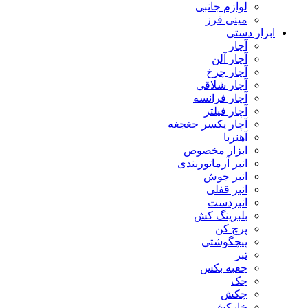
لوازم جانبی
مینی فرز
ابزار دستی
آچار
آچار آلن
آچار چرخ
آچار شلاقی
آچار فرانسه
آچار فیلتر
آچار یکسر جغجغه
آهنربا
ابزار مخصوص
انبر آرماتوربندی
انبر جوش
انبر قفلی
انبردست
بلبرینگ کش
پرچ کن
پیچگوشتی
تبر
جعبه بکس
جک
چکش
خارکش