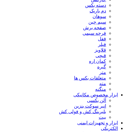
دسته بکس
دم باریک
سوهان
سیم چین
صفحه برش
فرچه سیمی
ففل
فیلر
قلاویز
قیچی
کمان اره
گیره
متر
متعلقات بکس ها
مته
منگنه
ابزار مخصوص مکانیکی
آلن بکسی
انبر سوکت بنزین
بلبرینگ کش و فولی کش
بیت
ابزار و تجهیزات ایمنی
الکتریکی