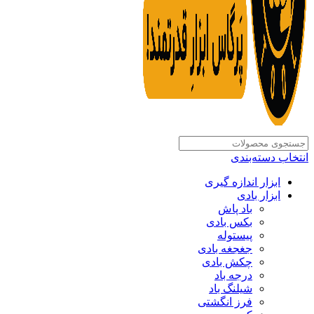
انتخاب دسته‌بندی
ابزار اندازه گیری
ابزار بادی
باد پاش
بکس بادی
پیستوله
جغجغه بادی
چکش بادی
درجه باد
شیلنگ باد
فرز انگشتی