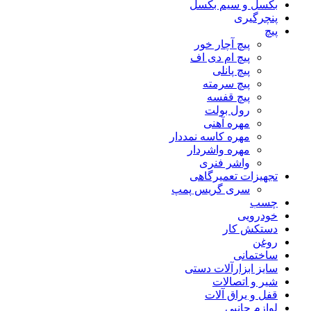
بکسل و سیم بکسل
پنچرگیری
پیچ
پیچ آچار خور
پیچ ام دی اف
پیچ پانلی
پیچ سرمته
پیچ قفسه
رول بولت
مهره آهنی
مهره کاسه نمددار
مهره واشردار
واشر فنری
تجهیزات تعمیرگاهی
سری گریس پمپ
چسب
خودرویی
دستکش کار
روغن
ساختمانی
سایز ابزارآلات دستی
شیر و اتصالات
قفل و یراق آلات
لوازم جانبی