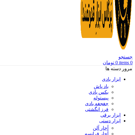
جستجو
0
items
0
تومان
مرور دسته ها
ابزار بادی
باد پاش
بکس بادی
پیستوله
جغجغه بادی
فرز انگشتی
ابزار برقی
ابزار دستی
آچار آلن
آچار فرانسه