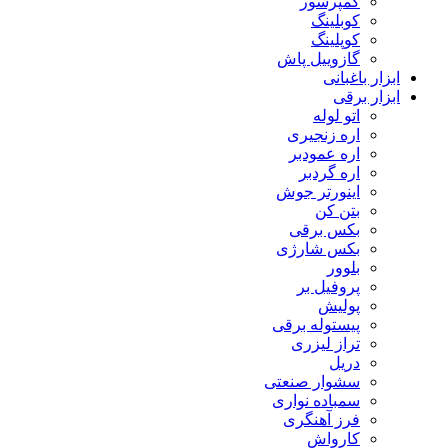
کمپرسور
کوبلینگ
کوپلینگ
گازوییل پاش
ابزار باغبانی
ابزار برقی
اتو لوله
اره زنجیری
اره عمودبر
اره گردبر
اینورتر جوش
بتن کن
بکس برقی
بکس شارژی
بلوور
پروفیل بر
پولیش
پیستوله برقی
تراز لیزری
دریل
سشوار صنعتی
سمباده نواری
فرز آهنگری
کارواش