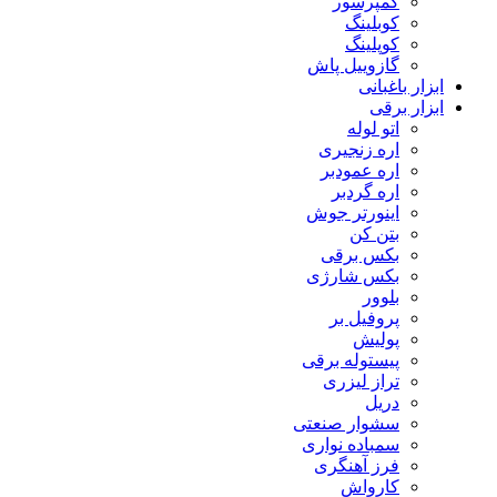
کمپرسور
کوبلینگ
کوپلینگ
گازوییل پاش
ابزار باغبانی
ابزار برقی
اتو لوله
اره زنجیری
اره عمودبر
اره گردبر
اینورتر جوش
بتن کن
بکس برقی
بکس شارژی
بلوور
پروفیل بر
پولیش
پیستوله برقی
تراز لیزری
دریل
سشوار صنعتی
سمباده نواری
فرز آهنگری
کارواش