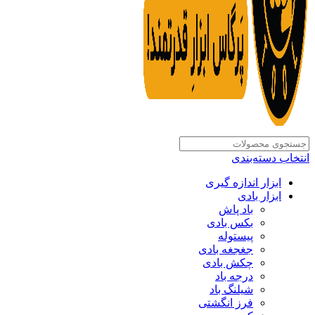
انتخاب دسته‌بندی
ابزار اندازه گیری
ابزار بادی
باد پاش
بکس بادی
پیستوله
جغجغه بادی
چکش بادی
درجه باد
شیلنگ باد
فرز انگشتی