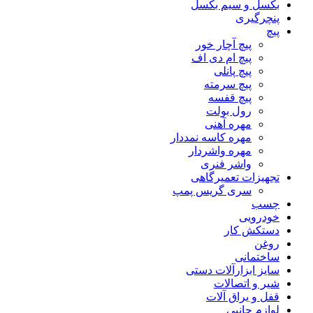
بکسل و سیم بکسل
پنچرگیری
پیچ
پیچ آچار خور
پیچ ام دی اف
پیچ پانلی
پیچ سرمته
پیچ قفسه
رول بولت
مهره آهنی
مهره کاسه نمددار
مهره واشردار
واشر فنری
تجهیزات تعمیرگاهی
سری گریس پمپ
چسب
خودرویی
دستکش کار
روغن
ساختمانی
سایز ابزارآلات دستی
شیر و اتصالات
قفل و یراق آلات
لوازم جانبی