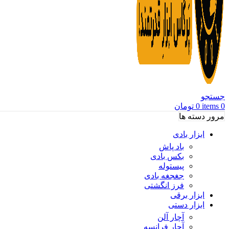
جستجو
0
items
0
تومان
مرور دسته ها
ابزار بادی
باد پاش
بکس بادی
پیستوله
جغجغه بادی
فرز انگشتی
ابزار برقی
ابزار دستی
آچار آلن
آچار فرانسه