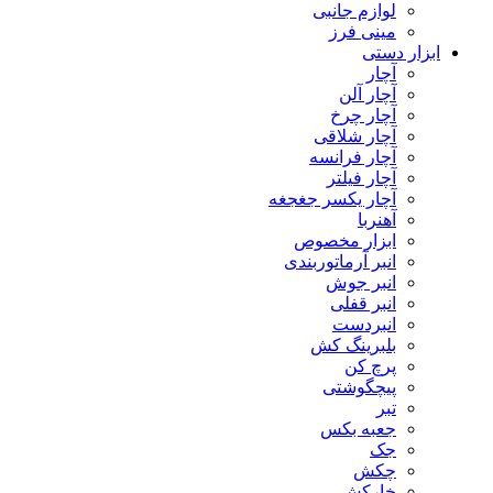
لوازم جانبی
مینی فرز
ابزار دستی
آچار
آچار آلن
آچار چرخ
آچار شلاقی
آچار فرانسه
آچار فیلتر
آچار یکسر جغجغه
آهنربا
ابزار مخصوص
انبر آرماتوربندی
انبر جوش
انبر قفلی
انبردست
بلبرینگ کش
پرچ کن
پیچگوشتی
تبر
جعبه بکس
جک
چکش
خارکش