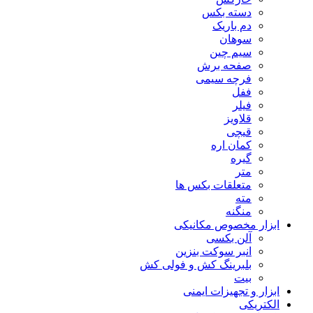
دسته بکس
دم باریک
سوهان
سیم چین
صفحه برش
فرچه سیمی
ففل
فیلر
قلاویز
قیچی
کمان اره
گیره
متر
متعلقات بکس ها
مته
منگنه
ابزار مخصوص مکانیکی
آلن بکسی
انبر سوکت بنزین
بلبرینگ کش و فولی کش
بیت
ابزار و تجهیزات ایمنی
الکتریکی