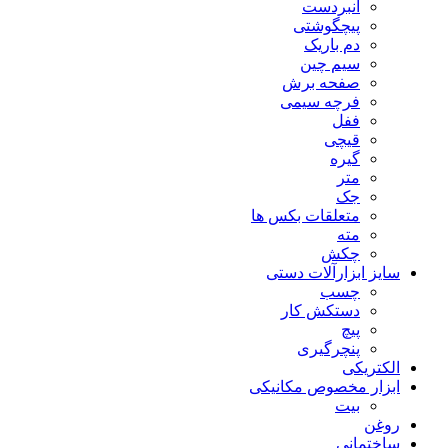
انبردست
پیچگوشتی
دم باریک
سیم چین
صفحه برش
فرچه سیمی
ففل
قیچی
گیره
متر
جک
متعلقات بکس ها
مته
چکش
سایز ابزارآلات دستی
چسب
دستکش کار
پیچ
پنچرگیری
الکتریکی
ابزار مخصوص مکانیکی
بیت
روغن
ساختمانی