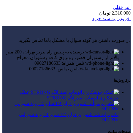
انبر قفلی
2,310,000
تومان
افزودن به سبد خرید
در صورت داشتن هر گونه سوال یا مشکل باما تماس بگیرید
نرسیده به پلیس راه تبریز تهران، 200 متر
بالاتر از رستوران قصر، روبروی کافه رستوران معراج
تلفن همراه: 09027186633
تلفن تماس: 09027186633
پرفروش‌ها
عینک
جوشکاری اتومات استرانگ STRONG
بکس پایه بلند شش پر درایو 1/2 سایز 14 برند سورانی
SRUNV
صفحات سایت