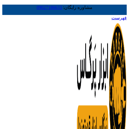
مشاوره رایگان:
09027186633
فهرست