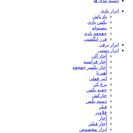
دسته بندی ها
ابزار بادی
باد پاش
بکس بادی
پیستوله
جغجغه بادی
فرز انگشتی
ابزار برقی
ابزار دستی
آچار آلن
آچار فرانسه
آچار یکسر جغجغه
آهنربا
انبر قفلی
پرچ کن
جعبه بکس
خارکش
دسته بکس
فیلر
قلاویز
آچار
آچار فیلتر
ابزار مخصوص