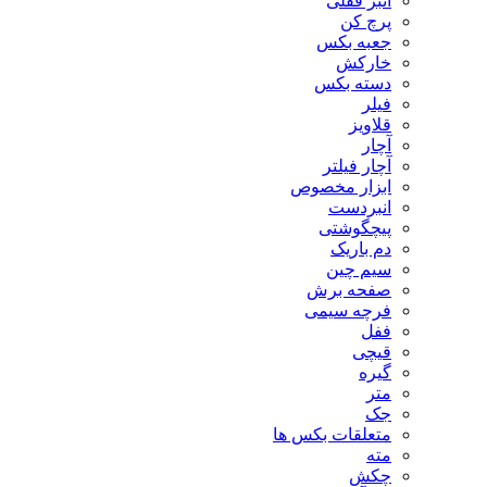
انبر قفلی
پرچ کن
جعبه بکس
خارکش
دسته بکس
فیلر
قلاویز
آچار
آچار فیلتر
ابزار مخصوص
انبردست
پیچگوشتی
دم باریک
سیم چین
صفحه برش
فرچه سیمی
ففل
قیچی
گیره
متر
جک
متعلقات بکس ها
مته
چکش