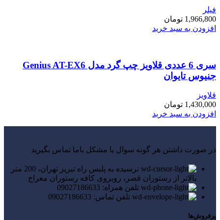
فیلر
1,966,800
تومان
افزودن به سبد خرید
سری 6 عددی قلاویز چپ گرد مدل Genius AT-EX6
جنیوس تایوان
قلاویز
1,430,000
تومان
افزودن به سبد خرید
در صورت داشتن هر گونه سوال یا مشکل باما تماس بگیرید
نرسیده به پلیس راه تبریز تهران، 200 متر
بالاتر از رستوران قصر، روبروی کافه رستوران معراج
تلفن همراه: 09027186633
تلفن تماس: 09027186633
پرفروش‌ها