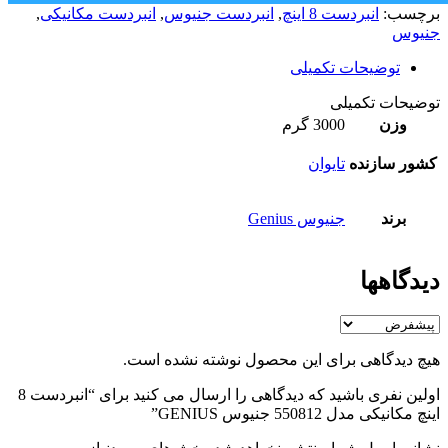
برچسب:
انبردست 8 اینچ
,
انبردست جنیوس
,
انبردست مکانیکی
,
جنیوس
توضیحات تکمیلی
توضیحات تکمیلی
وزن
3000 گرم
کشور سازنده
تایوان
برند
جنیوس Genius
دیدگاهها
هیچ دیدگاهی برای این محصول نوشته نشده است.
اولین نفری باشید که دیدگاهی را ارسال می کنید برای “انبردست 8
اینچ مکانیکی مدل 550812 جنیوس GENIUS”