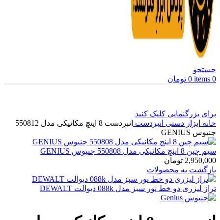
جستجو
0
items
0
تومان
برای بزرگنمایی کلیک کنید
خانه
ابزار دستی
انبردست
انبردست 8 اینچ مکانیکی مدل 550812
جنیوس GENIUS
سیم چین 8 اینچ مکانیکی مدل 550808 جنیوس GENIUS
2,950,000
تومان
بازگشت به محصولات
تراز لیزری دو خط نور سبز مدل 088k دیوالت DEWALT