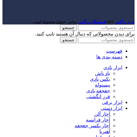
ابزار پرگاس
1401
فروشگاه پرگاس
.تمامی حقوق محفوظ است.
جستجو
برای دیدن محصولاتی که دنبال آن هستید تایپ کنید.
جستجو
فهرست
دسته بندی ها
ابزار بادی
باد پاش
بکس بادی
پیستوله
جغجغه بادی
فرز انگشتی
ابزار برقی
ابزار دستی
آچار آلن
آچار فرانسه
آچار یکسر جغجغه
آهنربا