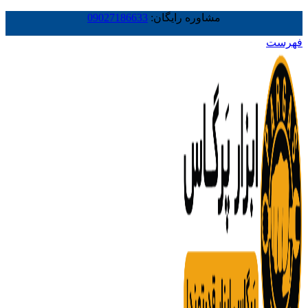
مشاوره رایگان:
09027186633
فهرست