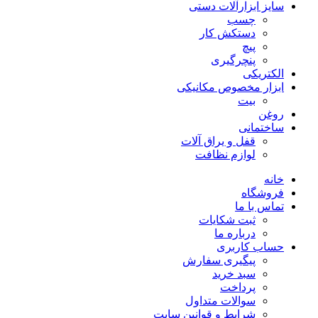
سایز ابزارآلات دستی
چسب
دستکش کار
پیچ
پنچرگیری
الکتریکی
ابزار مخصوص مکانیکی
بیت
روغن
ساختمانی
قفل و یراق آلات
لوازم نظافت
خانه
فروشگاه
تماس با ما
ثبت شکایات
درباره ما
حساب کاربری
پیگیری سفارش
سبد خرید
پرداخت
سوالات متداول
شرایط و قوانین سایت