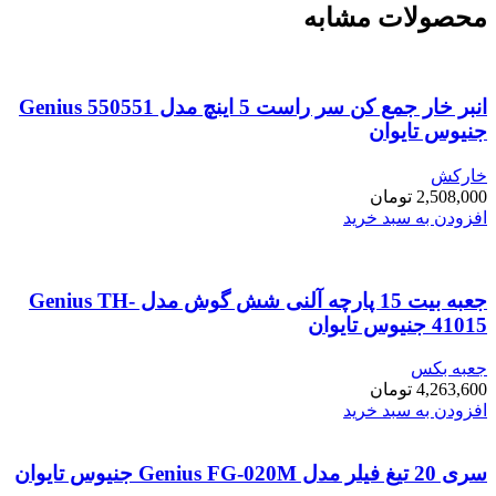
محصولات مشابه
انبر خار جمع کن سر راست 5 اینچ مدل Genius 550551
جنیوس تایوان
خارکش
2,508,000
تومان
افزودن به سبد خرید
جعبه بیت 15 پارچه آلنی شش گوش مدل Genius TH-
41015 جنیوس تایوان
جعبه بکس
4,263,600
تومان
افزودن به سبد خرید
سری 20 تیغ فیلر مدل Genius FG-020M جنیوس تایوان