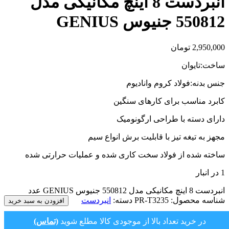
انبردست 8 اینچ مکانیکی مدل
550812 جنیوس GENIUS
2,950,000
تومان
ساخت:تایوان
جنس بدنه:فولاد کروم وانادیوم
کابرد مناسب برای کارهای سنگین
دارای دسته با طراحی ارگونومیک
مجهز به تیغه تیز با قابلیت برش انواع سیم
ساخته شده از فولاد سخت کاری شده و عملیات حرارتی شده
1 در انبار
انبردست 8 اینچ مکانیکی مدل 550812 جنیوس GENIUS عدد
شناسه محصول:
PR-T3235
دسته:
انبردست
افزودن به سبد خرید
در خرید تعداد بالا از موجودی کالا مطلع شوید
(تماس)