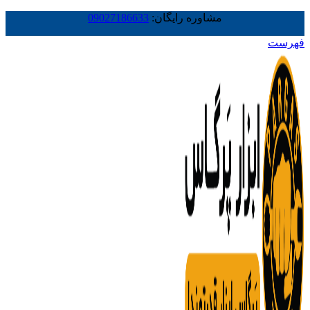
مشاوره رایگان:
09027186633
فهرست