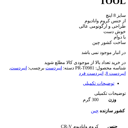
TOOL
سایز 8 اینچ
از جنس کروم وانادیوم
طراحی و ارگونومی عالی
خوش دست
با دوام
ساخت کشور چین
در انبار موجود نمی باشد
در خرید تعداد بالا از موجودی کالا مطلع شوید
(تماس)
شناسه محصول:
PR-T0981
دسته:
انبردست
برچسب:
انبردست
,
انبردست 8
,
انبردست فرد
توضیحات تکمیلی
توضیحات تکمیلی
وزن
300 گرم
کشور سازنده
چین
جنس
کروم وانادیوم CR-V