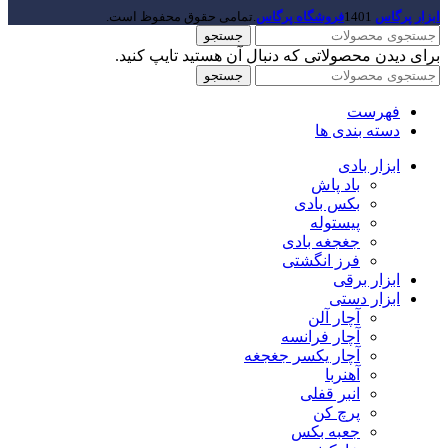
ابزار پرگاس
1401
فروشگاه پرگاس
.تمامی حقوق محفوظ است.
جستجو
برای دیدن محصولاتی که دنبال آن هستید تایپ کنید.
جستجو
فهرست
دسته بندی ها
ابزار بادی
باد پاش
بکس بادی
پیستوله
جغجغه بادی
فرز انگشتی
ابزار برقی
ابزار دستی
آچار آلن
آچار فرانسه
آچار یکسر جغجغه
آهنربا
انبر قفلی
پرچ کن
جعبه بکس