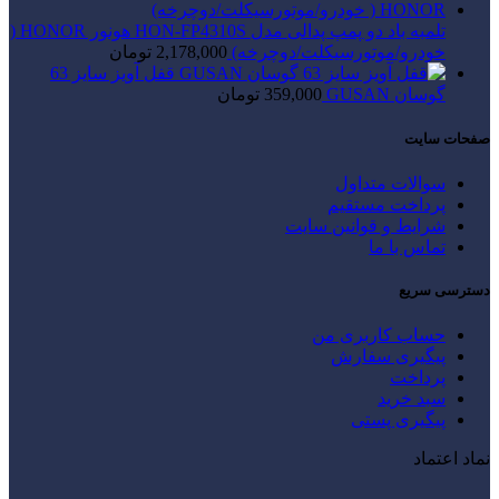
تلمبه باد دو پمپ پدالی مدل HON-FP4310S هونور HONOR (
خودرو/موتورسیکلت/دوچرخه)
2,178,000
تومان
قفل آویز سایز 63
گوسان GUSAN
359,000
تومان
صفحات سایت
سوالات متداول
پرداخت مستقیم
شرایط و قوانین سایت
تماس با ما
دسترسی سریع
حساب کاربری من
پیگیری سفارش
پرداخت
سبد خرید
پیگیری پستی
نماد اعتماد