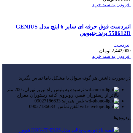
افزودن به سبد خرید
انبردست فوق حرفه ای سایز 6 اینچ مدل GENIUS
550612D برند جنیوس
انبردست
2,442,000
تومان
افزودن به سبد خرید
در صورت داشتن هر گونه سوال یا مشکل باما تماس بگیرید
نرسیده به پلیس راه تبریز تهران، 200 متر
بالاتر از رستوران قصر، روبروی کافه رستوران معراج
تلفن همراه: 09027186633
تلفن تماس: 09027186633
پرفروش‌ها