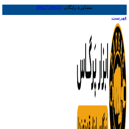
مشاوره رایگان:
09027186633
فهرست