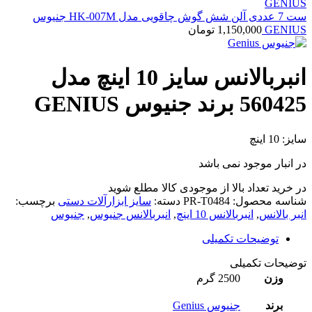
ست 7 عددی آلن شش گوش چاقویی مدل HK-007M جنیوس
GENIUS
1,150,000
تومان
انبربالانس سایز 10 اینچ مدل
560425 برند جنیوس GENIUS
سایز: 10 اینچ
در انبار موجود نمی باشد
در خرید تعداد بالا از موجودی کالا مطلع شوید
(تماس)
شناسه محصول:
PR-T0484
دسته:
سایز ابزارآلات دستی
برچسب:
انبر بالانس
,
انبربالانس 10 اینچ
,
انبربالانس جنیوس
,
جنیوس
توضیحات تکمیلی
توضیحات تکمیلی
وزن
2500 گرم
برند
جنیوس Genius