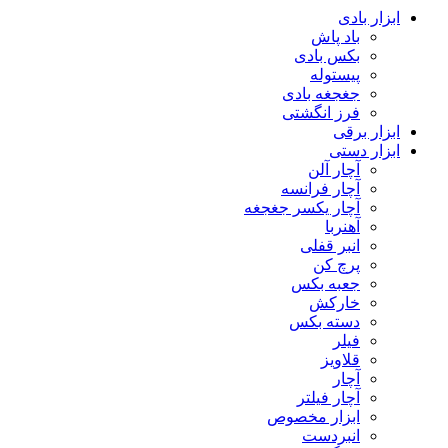
ابزار بادی
باد پاش
بکس بادی
پیستوله
جغجغه بادی
فرز انگشتی
ابزار برقی
ابزار دستی
آچار آلن
آچار فرانسه
آچار یکسر جغجغه
آهنربا
انبر قفلی
پرچ کن
جعبه بکس
خارکش
دسته بکس
فیلر
قلاویز
آچار
آچار فیلتر
ابزار مخصوص
انبردست