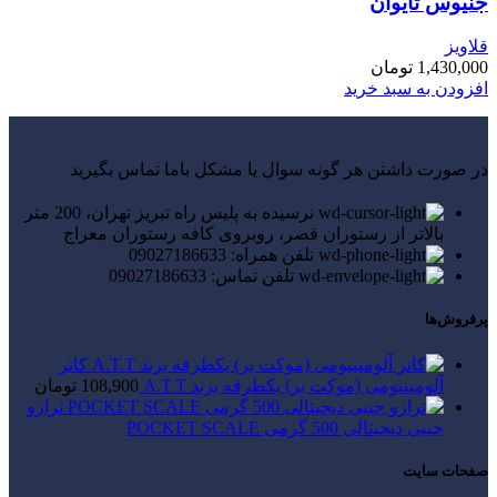
جنیوس تایوان
قلاویز
1,430,000
تومان
افزودن به سبد خرید
در صورت داشتن هر گونه سوال یا مشکل باما تماس بگیرید
نرسیده به پلیس راه تبریز تهران، 200 متر
بالاتر از رستوران قصر، روبروی کافه رستوران معراج
تلفن همراه: 09027186633
تلفن تماس: 09027186633
پرفروش‌ها
کاتر
آلومینیومی (موکت بر) یکطرفه برند A.T.T
108,900
تومان
ترازو
جیبی دیجیتالی 500 گرمی POCKET SCALE
صفحات سایت