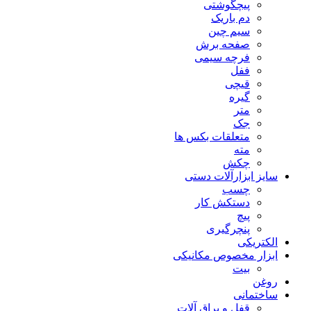
پیچگوشتی
دم باریک
سیم چین
صفحه برش
فرچه سیمی
ففل
قیچی
گیره
متر
جک
متعلقات بکس ها
مته
چکش
سایز ابزارآلات دستی
چسب
دستکش کار
پیچ
پنچرگیری
الکتریکی
ابزار مخصوص مکانیکی
بیت
روغن
ساختمانی
قفل و یراق آلات