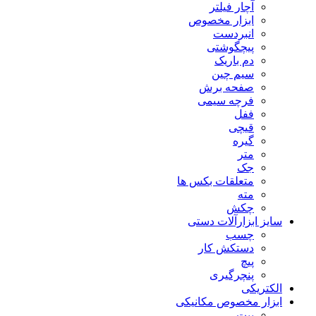
آچار فیلتر
ابزار مخصوص
انبردست
پیچگوشتی
دم باریک
سیم چین
صفحه برش
فرچه سیمی
ففل
قیچی
گیره
متر
جک
متعلقات بکس ها
مته
چکش
سایز ابزارآلات دستی
چسب
دستکش کار
پیچ
پنچرگیری
الکتریکی
ابزار مخصوص مکانیکی
بیت