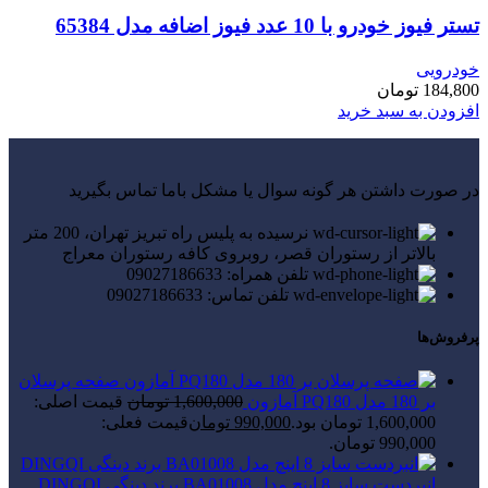
تستر فیوز خودرو با 10 عدد فیوز اضافه مدل 65384
خودرویی
184,800
تومان
افزودن به سبد خرید
در صورت داشتن هر گونه سوال یا مشکل باما تماس بگیرید
نرسیده به پلیس راه تبریز تهران، 200 متر
بالاتر از رستوران قصر، روبروی کافه رستوران معراج
تلفن همراه: 09027186633
تلفن تماس: 09027186633
پرفروش‌ها
صفحه پرسلان
بر 180 مدل PQ180 آمازون
1,600,000
تومان
قیمت اصلی:
1,600,000 تومان بود.
990,000
تومان
قیمت فعلی:
990,000 تومان.
انبردست سایز 8 اینچ مدل BA01008 برند دینگی DINGQI