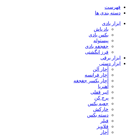
فهرست
دسته بندی ها
ابزار بادی
باد پاش
بکس بادی
پیستوله
جغجغه بادی
فرز انگشتی
ابزار برقی
ابزار دستی
آچار آلن
آچار فرانسه
آچار یکسر جغجغه
آهنربا
انبر قفلی
پرچ کن
جعبه بکس
خارکش
دسته بکس
فیلر
قلاویز
آچار