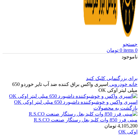
جستجو
0
items
0
تومان
ناموجود
برای بزرگنمایی کلیک کنید
خانه
خودرویی
اسپری واکس براق کننده ضد آب تایر خوردو 650
میلی لیتر اوکی OK
اسپری واکس و خوشبوکننده داشبورد 650 میلی لیتر اوکی OK
بازگشت به محصولات
مینی فرز 850 وات کلید بغل رستگار صنعت R.S.CO
4,105,200
تومان
اوکی OK