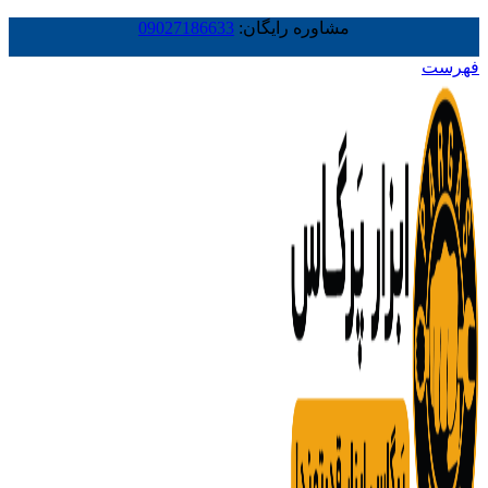
مشاوره رایگان:
09027186633
فهرست