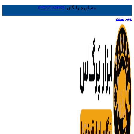
مشاوره رایگان:
09027186633
فهرست