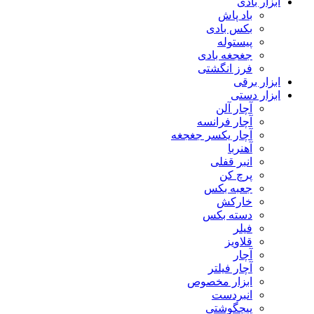
ابزار بادی
باد پاش
بکس بادی
پیستوله
جغجغه بادی
فرز انگشتی
ابزار برقی
ابزار دستی
آچار آلن
آچار فرانسه
آچار یکسر جغجغه
آهنربا
انبر قفلی
پرچ کن
جعبه بکس
خارکش
دسته بکس
فیلر
قلاویز
آچار
آچار فیلتر
ابزار مخصوص
انبردست
پیچگوشتی