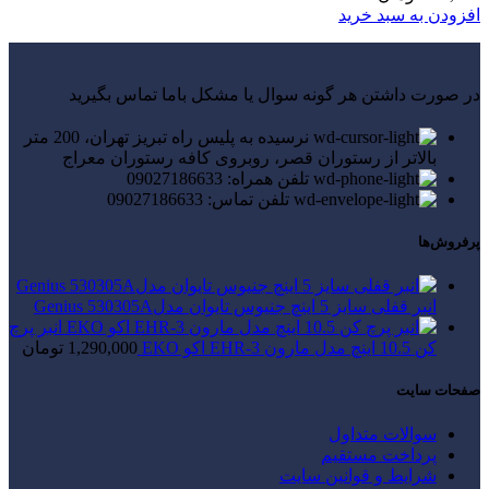
افزودن به سبد خرید
در صورت داشتن هر گونه سوال یا مشکل باما تماس بگیرید
نرسیده به پلیس راه تبریز تهران، 200 متر
بالاتر از رستوران قصر، روبروی کافه رستوران معراج
تلفن همراه: 09027186633
تلفن تماس: 09027186633
پرفروش‌ها
انبر قفلی سایز 5 اینچ جنیوس تایوان مدلGenius 530305A
انبر پرچ
کن 10.5 اینچ مدل مارون EHR-3 اکو EKO
1,290,000
تومان
صفحات سایت
سوالات متداول
پرداخت مستقیم
شرایط و قوانین سایت