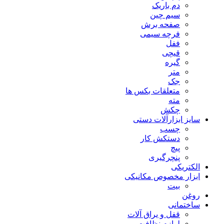
دم باریک
سیم چین
صفحه برش
فرچه سیمی
ففل
قیچی
گیره
متر
جک
متعلقات بکس ها
مته
چکش
سایز ابزارآلات دستی
چسب
دستکش کار
پیچ
پنچرگیری
الکتریکی
ابزار مخصوص مکانیکی
بیت
روغن
ساختمانی
قفل و یراق آلات
لوازم نظافت