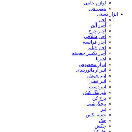
لوازم جانبی
مینی فرز
ابزار دستی
آچار
آچار آلن
آچار چرخ
آچار شلاقی
آچار فرانسه
آچار فیلتر
آچار یکسر جغجغه
آهنربا
ابزار مخصوص
انبر آرماتوربندی
انبر جوش
انبر قفلی
انبردست
بلبرینگ کش
پرچ کن
پیچگوشتی
تبر
جعبه بکس
جک
چکش
خارکش