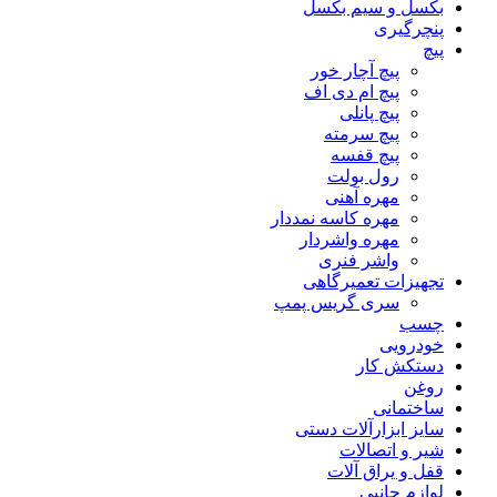
بکسل و سیم بکسل
پنچرگیری
پیچ
پیچ آچار خور
پیچ ام دی اف
پیچ پانلی
پیچ سرمته
پیچ قفسه
رول بولت
مهره آهنی
مهره کاسه نمددار
مهره واشردار
واشر فنری
تجهیزات تعمیرگاهی
سری گریس پمپ
چسب
خودرویی
دستکش کار
روغن
ساختمانی
سایز ابزارآلات دستی
شیر و اتصالات
قفل و یراق آلات
لوازم جانبی