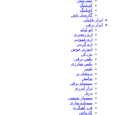
کمپرسور
کوبلینگ
کوپلینگ
گازوییل پاش
ابزار باغبانی
ابزار برقی
اتو لوله
اره زنجیری
اره عمودبر
اره گردبر
اینورتر جوش
بتن کن
بکس برقی
بکس شارژی
بلوور
پروفیل بر
پولیش
پیستوله برقی
تراز لیزری
دریل
سشوار صنعتی
سمباده نواری
فرز آهنگری
کارواش