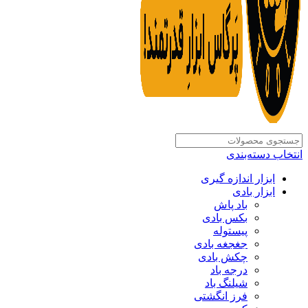
انتخاب دسته‌بندی
ابزار اندازه گیری
ابزار بادی
باد پاش
بکس بادی
پیستوله
جغجغه بادی
چکش بادی
درجه باد
شیلنگ باد
فرز انگشتی