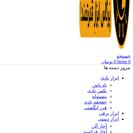
جستجو
0
items
0
تومان
مرور دسته ها
ابزار بادی
باد پاش
بکس بادی
پیستوله
جغجغه بادی
فرز انگشتی
ابزار برقی
ابزار دستی
آچار آلن
آچار فرانسه