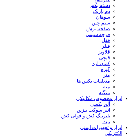
دسته بکس
دم باریک
سوهان
سیم چین
صفحه برش
فرچه سیمی
ففل
فیلر
قلاویز
قیچی
کمان اره
گیره
متر
متعلقات بکس ها
مته
منگنه
ابزار مخصوص مکانیکی
آلن بکسی
انبر سوکت بنزین
بلبرینگ کش و فولی کش
بیت
ابزار و تجهیزات ایمنی
الکتریکی