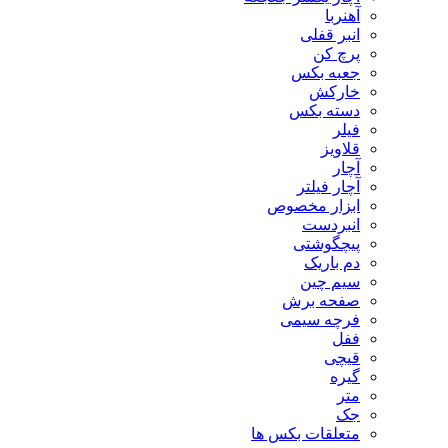
آهنربا
انبر قفلی
پرچ کن
جعبه بکس
خارکش
دسته بکس
فیلر
قلاویز
آچار
آچار فیلتر
ابزار مخصوص
انبردست
پیچگوشتی
دم باریک
سیم چین
صفحه برش
فرچه سیمی
ففل
قیچی
گیره
متر
جک
متعلقات بکس ها