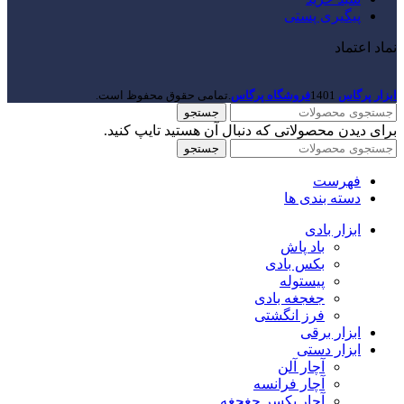
پیگیری پستی
نماد اعتماد
ابزار پرگاس
1401
فروشگاه پرگاس
.تمامی حقوق محفوظ است.
جستجو
برای دیدن محصولاتی که دنبال آن هستید تایپ کنید.
جستجو
فهرست
دسته بندی ها
ابزار بادی
باد پاش
بکس بادی
پیستوله
جغجغه بادی
فرز انگشتی
ابزار برقی
ابزار دستی
آچار آلن
آچار فرانسه
آچار یکسر جغجغه