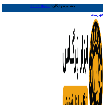
مشاوره رایگان:
09027186633
فهرست