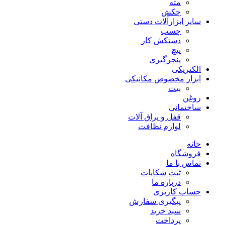
مته
چکش
سایز ابزارآلات دستی
چسب
دستکش کار
پیچ
پنچرگیری
الکتریکی
ابزار مخصوص مکانیکی
بیت
روغن
ساختمانی
قفل و یراق آلات
لوازم نظافت
خانه
فروشگاه
تماس با ما
ثبت شکایات
درباره ما
حساب کاربری
پیگیری سفارش
سبد خرید
پرداخت