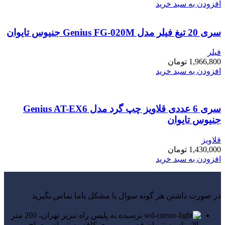
افزودن به سبد خرید
سری 20 تیغ فیلر مدل Genius FG-020M جنیوس تایوان
فیلر
1,966,800
تومان
افزودن به سبد خرید
سری 6 عددی قلاویز چپ گرد مدل Genius AT-EX6
جنیوس تایوان
قلاویز
1,430,000
تومان
افزودن به سبد خرید
در صورت داشتن هر گونه سوال یا مشکل باما تماس بگیرید
نرسیده به پلیس راه تبریز تهران، 200 متر
بالاتر از رستوران قصر، روبروی کافه رستوران معراج