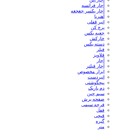
آچار فرانسه
آچار یکسر جغجغه
آهنربا
انبر قفلی
پرچ کن
جعبه بکس
خارکش
دسته بکس
فیلر
قلاویز
آچار
آچار فیلتر
ابزار مخصوص
انبردست
پیچگوشتی
دم باریک
سیم چین
صفحه برش
فرچه سیمی
ففل
قیچی
گیره
متر