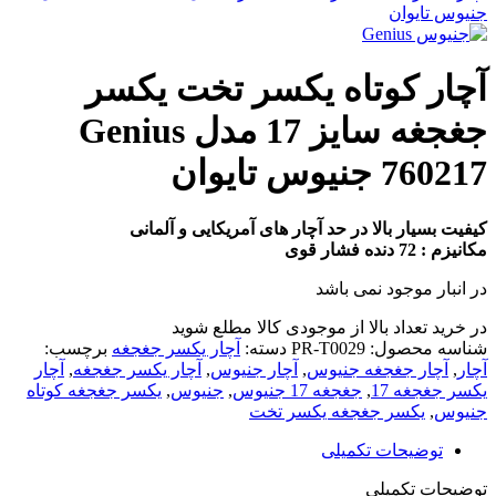
جنیوس تایوان
آچار کوتاه یکسر تخت یکسر
جغجغه سایز 17 مدل Genius
760217 جنیوس تایوان
کیفیت بسیار بالا در حد آچار های آمریکایی و آلمانی
مکانیزم : 72 دنده فشار قوی
در انبار موجود نمی باشد
در خرید تعداد بالا از موجودی کالا مطلع شوید
(تماس)
شناسه محصول:
PR-T0029
دسته:
آچار یکسر جغجغه
برچسب:
آچار
,
آچار جغجغه جنیوس
,
آچار جنیوس
,
آچار یکسر جغجغه
,
آچار
یکسر جغجغه 17
,
جغجغه 17 جنیوس
,
جنیوس
,
یکسر جغجغه کوتاه
جنیوس
,
یکسر جغجغه یکسر تخت
توضیحات تکمیلی
توضیحات تکمیلی