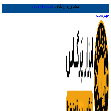
مشاوره رایگان:
09027186633
فهرست