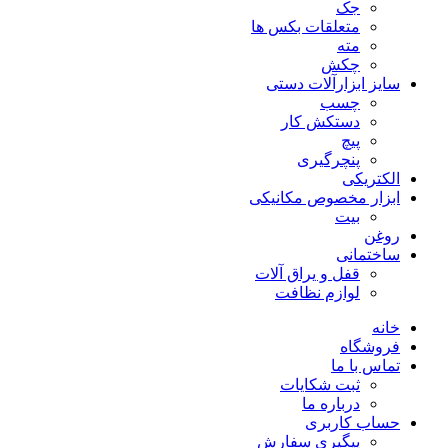
جک
متعلقات بکس ها
مته
چکش
سایز ابزارآلات دستی
چسب
دستکش کار
پیچ
پنچرگیری
الکتریکی
ابزار مخصوص مکانیکی
بیت
روغن
ساختمانی
قفل و یراق آلات
لوازم نظافت
خانه
فروشگاه
تماس با ما
ثبت شکایات
درباره ما
حساب کاربری
پیگیری سفارش