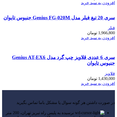
افزودن به سبد خرید
سری 20 تیغ فیلر مدل Genius FG-020M جنیوس تایوان
فیلر
1,966,800
تومان
افزودن به سبد خرید
سری 6 عددی قلاویز چپ گرد مدل Genius AT-EX6
جنیوس تایوان
قلاویز
1,430,000
تومان
افزودن به سبد خرید
در صورت داشتن هر گونه سوال یا مشکل باما تماس بگیرید
نرسیده به پلیس راه تبریز تهران، 200 متر