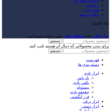
پیگیری سفارش
پرداخت
سبد خرید
پیگیری پستی
نماد اعتماد
ابزار پرگاس
1401
فروشگاه پرگاس
.تمامی حقوق محفوظ است.
جستجو
برای دیدن محصولاتی که دنبال آن هستید تایپ کنید.
جستجو
فهرست
دسته بندی ها
ابزار بادی
باد پاش
بکس بادی
پیستوله
جغجغه بادی
فرز انگشتی
ابزار برقی
ابزار دستی
آچار آلن