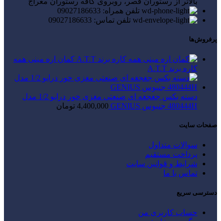
بالاتر از رستوران قصر، روبروی کافه رستوران معراج
تلفن همراه: 09027186633
تلفن تماس: 09027186633
پرفروش‌ها
کمان اره مینی همه
کاره برند A.T.T
دسته بکس جغجغه ای صنعتی مغزی خور درایو 1/2 مدل
480444H جنیوس GENIUS
4,400,000
تومان
صفحات سایت
سوالات متداول
پرداخت مستقیم
شرایط و قوانین سایت
تماس با ما
دسترسی سریع
حساب کاربری من