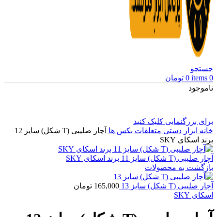
جستجو
0
items
0
تومان
ناموجود
برای بزرگنمایی کلیک کنید
خانه
ابزار دستی
متعلقات بکس ها
آچار صلیبی (T شکل) سایز 12
برند اسکای SKY
آچار صلیبی (T شکل) سایز 11 برند اسکای SKY
بازگشت به محصولات
آچار صلیبی (T شکل) سایز 13
165,000
تومان
اسکای SKY