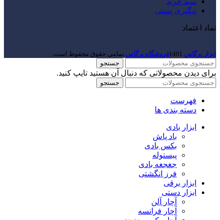
سبد خرید
پیگیری پستی
نماد اعتماد
ابزار پرگاس
1401
فروشگاه پرگاس
.تمامی حقوق محفوظ است.
جستجو
برای دیدن محصولاتی که دنبال آن هستید تایپ کنید.
جستجو
فهرست
دسته بندی ها
ابزار بادی
باد پاش
بکس بادی
پیستوله
جغجغه بادی
فرز انگشتی
ابزار برقی
ابزار دستی
آچار آلن
آچار فرانسه