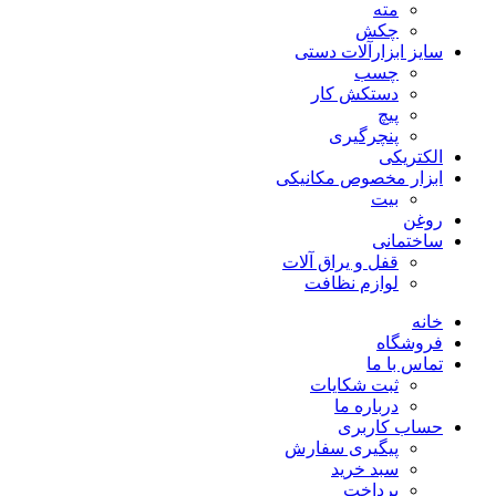
مته
چکش
سایز ابزارآلات دستی
چسب
دستکش کار
پیچ
پنچرگیری
الکتریکی
ابزار مخصوص مکانیکی
بیت
روغن
ساختمانی
قفل و یراق آلات
لوازم نظافت
خانه
فروشگاه
تماس با ما
ثبت شکایات
درباره ما
حساب کاربری
پیگیری سفارش
سبد خرید
پرداخت