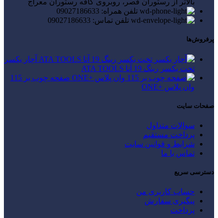
بالاتر از رستوران قصر، روبروی کافه رستوران معراج
تلفن همراه: 09027186633
تلفن تماس: 09027186633
پرفروش‌ها
آچار یکسر
تخت یکسر رینگ 19 آتا ATA TOOLS
صفحه چوب بر 115
وان پلاس +ONE
صفحات سایت
سوالات متداول
پرداخت مستقیم
شرایط و قوانین سایت
تماس با ما
دسترسی سریع
حساب کاربری من
پیگیری سفارش
پرداخت