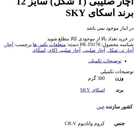
آچار صلیبی (T شکل) سایز 12
برند اسکای SKY
در انبار موجود نمی باشد
در خرید تعداد بالا از موجودی کالا مطلع شوید
(تماس)
شناسه محصول:
PR-T0178
دسته:
متعلقات بکس ها
برچسب:
آچار
,
آچار تی شکل
,
آچار صلیبی
,
آچار صلیبی اکای
,
اسکای
توضیحات تکمیلی
توضیحات تکمیلی
وزن
300 گرم
برند
اسکای SKY
کشور سازنده
چین
جنس
کروم وانادیوم CR-V