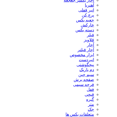
آچار یکسر جغجغه
آهنربا
انبر قفلی
پرچ کن
جعبه بکس
خارکش
دسته بکس
فیلر
قلاویز
آچار
آچار فیلتر
ابزار مخصوص
انبردست
پیچگوشتی
دم باریک
سیم چین
صفحه برش
فرچه سیمی
ففل
قیچی
گیره
متر
جک
متعلقات بکس ها