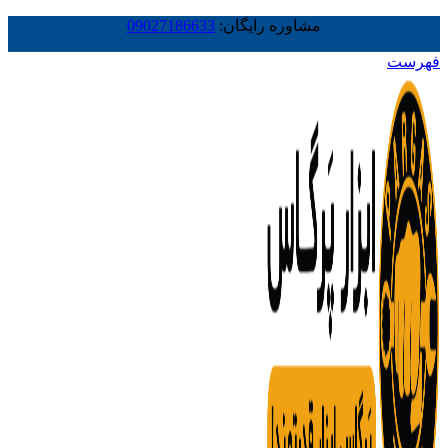
مشاوره رایگان:
09027186633
فهرست