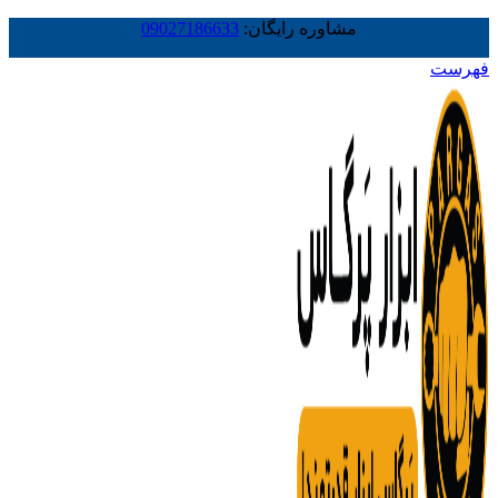
مشاوره رایگان:
09027186633
فهرست