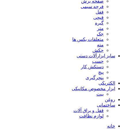
صفحه برش
فرچه سیمی
ففل
قیچی
گیره
متر
جک
متعلقات بکس ها
مته
چکش
سایز ابزارآلات دستی
چسب
دستکش کار
پیچ
پنچرگیری
الکتریکی
ابزار مخصوص مکانیکی
بیت
روغن
ساختمانی
قفل و یراق آلات
لوازم نظافت
خانه