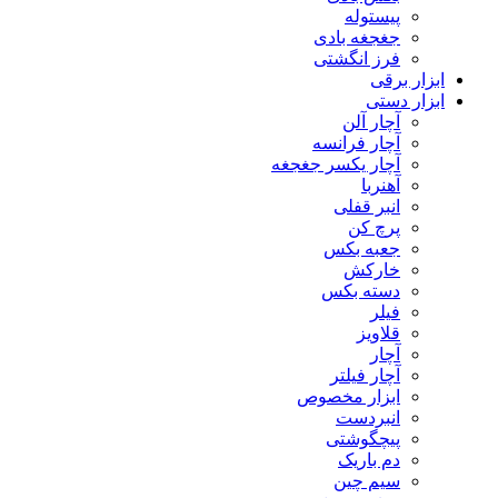
پیستوله
جغجغه بادی
فرز انگشتی
ابزار برقی
ابزار دستی
آچار آلن
آچار فرانسه
آچار یکسر جغجغه
آهنربا
انبر قفلی
پرچ کن
جعبه بکس
خارکش
دسته بکس
فیلر
قلاویز
آچار
آچار فیلتر
ابزار مخصوص
انبردست
پیچگوشتی
دم باریک
سیم چین