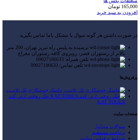
متعلقات بکس ها
165,000
تومان
افزودن به سبد خرید
در صورت داشتن هر گونه سوال یا مشکل باما تماس بگیرید
نرسیده به پلیس راه تبریز تهران، 200 متر
بالاتر از رستوران قصر، روبروی کافه رستوران معراج
تلفن همراه: 09027186633
تلفن تماس: 09027186633
پرفروش‌ها
ماسک جوشکاری تک پلاست
جک روغنی 2 تن کت
KAT TOOLS
صفحات سایت
سوالات متداول
پرداخت مستقیم
شرایط و قوانین سایت