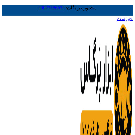
مشاوره رایگان:
09027186633
فهرست