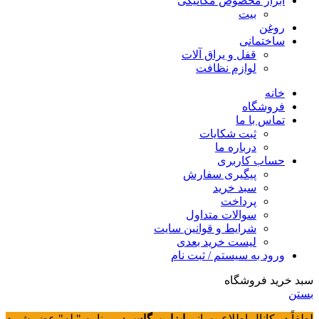
ابزار مخصوص مکانیکی
بیت
روغن
ساختمانی
قفل و یراق آلات
لوازم نظافت
خانه
فروشگاه
تماس با ما
ثبت شکایات
درباره ما
حساب کاربری
پیگیری سفارش
سبد خرید
پرداخت
سوالات متداول
شرایط و قوانین سایت
لیست خرید بعدی
ورود به سیستم / ثبت نام
سبد خرید فروشگاه
بستن
لطفاً در کانال اطلاع رسانی
ابزار پرگاس
در برنامه "بله" عضو شوید