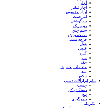
آچار
آچار فیلتر
ابزار مخصوص
انبردست
پیچگوشتی
دم باریک
سیم چین
صفحه برش
فرچه سیمی
ففل
قیچی
گیره
متر
جک
متعلقات بکس ها
مته
چکش
سایز ابزارآلات دستی
چسب
دستکش کار
پیچ
پنچرگیری
الکتریکی