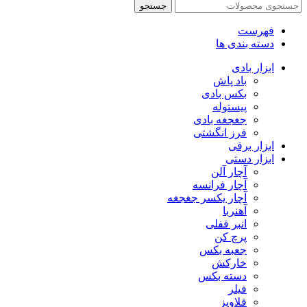
جستجو
فهرست
دسته بندی ها
ابزار بادی
باد پاش
بکس بادی
پیستوله
جغجغه بادی
فرز انگشتی
ابزار برقی
ابزار دستی
آچار آلن
آچار فرانسه
آچار یکسر جغجغه
آهنربا
انبر قفلی
پرچ کن
جعبه بکس
خارکش
دسته بکس
فیلر
قلاویز