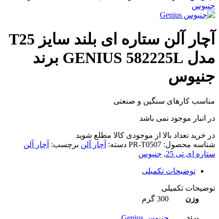
جنیوس
آچار آلن ستاره ای بلند سایز T25
مدل GENIUS 582225L برند
جنیوس
مناسب کارهای سنگین و صنعتی
در انبار موجود نمی باشد
در خرید تعداد بالا از موجودی کالا مطلع شوید
(تماس)
شناسه محصول:
PR-T0507
دسته:
آچار آلن
برچسب:
آچار آلن
ستاره ای تی 25
,
جنیوس
توضیحات تکمیلی
توضیحات تکمیلی
وزن
300 گرم
برند
جنیوس Genius