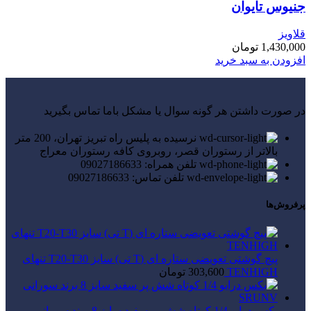
جنیوس تایوان
قلاویز
1,430,000
تومان
افزودن به سبد خرید
در صورت داشتن هر گونه سوال یا مشکل باما تماس بگیرید
نرسیده به پلیس راه تبریز تهران، 200 متر
بالاتر از رستوران قصر، روبروی کافه رستوران معراج
تلفن همراه: 09027186633
تلفن تماس: 09027186633
پرفروش‌ها
پیچ گوشتی تعویضی ستاره ای (T تی) سایز T20-T30 تنهای
TENHIGH
303,600
تومان
بکس درایو 1/4 کوتاه شش پر سفید سایز 8 برند سورانی