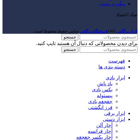
پیگیری پستی
نماد اعتماد
ابزار پرگاس
1401
فروشگاه پرگاس
.تمامی حقوق محفوظ است.
جستجو
برای دیدن محصولاتی که دنبال آن هستید تایپ کنید.
جستجو
فهرست
دسته بندی ها
ابزار بادی
باد پاش
بکس بادی
پیستوله
جغجغه بادی
فرز انگشتی
ابزار برقی
ابزار دستی
آچار آلن
آچار فرانسه
آچار یکسر جغجغه