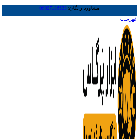
مشاوره رایگان:
09027186633
فهرست