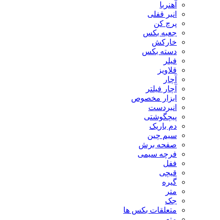
آهنربا
انبر قفلی
پرچ کن
جعبه بکس
خارکش
دسته بکس
فیلر
قلاویز
آچار
آچار فیلتر
ابزار مخصوص
انبردست
پیچگوشتی
دم باریک
سیم چین
صفحه برش
فرچه سیمی
ففل
قیچی
گیره
متر
جک
متعلقات بکس ها
مته