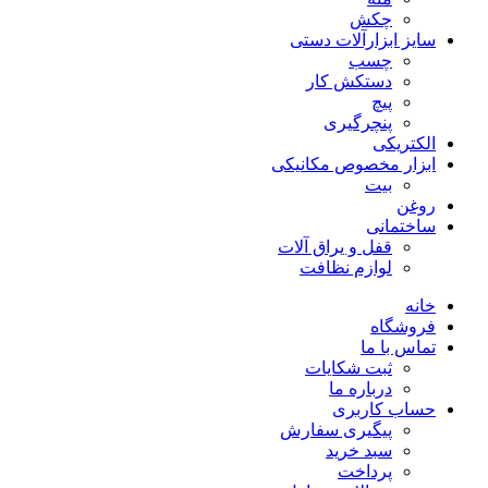
چکش
سایز ابزارآلات دستی
چسب
دستکش کار
پیچ
پنچرگیری
الکتریکی
ابزار مخصوص مکانیکی
بیت
روغن
ساختمانی
قفل و یراق آلات
لوازم نظافت
خانه
فروشگاه
تماس با ما
ثبت شکایات
درباره ما
حساب کاربری
پیگیری سفارش
سبد خرید
پرداخت