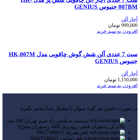
007BM جنیوس GENIUS
آچار آلن
999,000
تومان
افزودن به سبد خرید
ست 7 عددی آلن شش گوش چاقویی مدل HK-007M
جنیوس GENIUS
آچار آلن
1,150,000
تومان
افزودن به سبد خرید
در صورت داشتن هر گونه سوال یا مشکل باما تماس بگیرید
نرسیده به پلیس راه تبریز تهران، 200 متر
بالاتر از رستوران قصر، روبروی کافه رستوران معراج
تلفن همراه: 09027186633
تلفن تماس: 09027186633