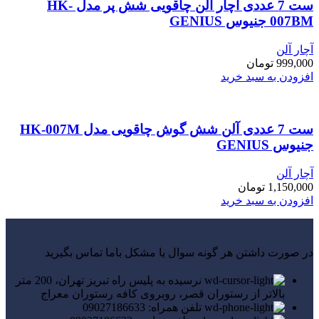
ست 7 عددی آچار آلن چاقویی شش پر مدل HK-
007BM جنیوس GENIUS
آچار آلن
999,000
تومان
افزودن به سبد خرید
ست 7 عددی آلن شش گوش چاقویی مدل HK-007M
جنیوس GENIUS
آچار آلن
1,150,000
تومان
افزودن به سبد خرید
در صورت داشتن هر گونه سوال یا مشکل باما تماس بگیرید
نرسیده به پلیس راه تبریز تهران، 200 متر
بالاتر از رستوران قصر، روبروی کافه رستوران معراج
تلفن همراه: 09027186633