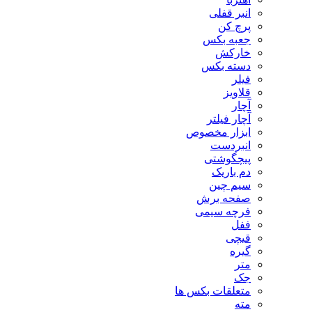
انبر قفلی
پرچ کن
جعبه بکس
خارکش
دسته بکس
فیلر
قلاویز
آچار
آچار فیلتر
ابزار مخصوص
انبردست
پیچگوشتی
دم باریک
سیم چین
صفحه برش
فرچه سیمی
ففل
قیچی
گیره
متر
جک
متعلقات بکس ها
مته