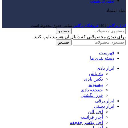
پیگیری پستی
نماد اعتماد
ابزار پرگاس
1401
فروشگاه پرگاس
.تمامی حقوق محفوظ است.
جستجو
برای دیدن محصولاتی که دنبال آن هستید تایپ کنید.
جستجو
فهرست
دسته بندی ها
ابزار بادی
باد پاش
بکس بادی
پیستوله
جغجغه بادی
فرز انگشتی
ابزار برقی
ابزار دستی
آچار آلن
آچار فرانسه
آچار یکسر جغجغه
آهنربا