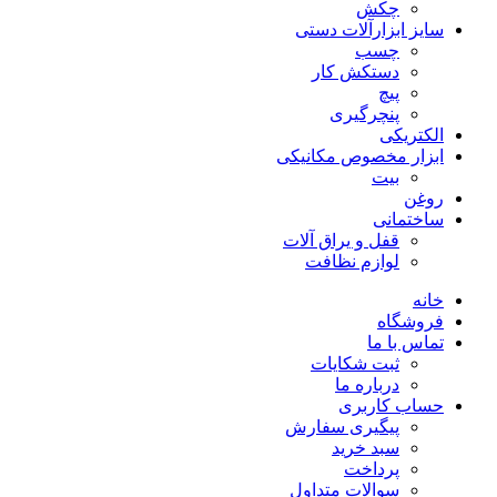
چکش
سایز ابزارآلات دستی
چسب
دستکش کار
پیچ
پنچرگیری
الکتریکی
ابزار مخصوص مکانیکی
بیت
روغن
ساختمانی
قفل و یراق آلات
لوازم نظافت
خانه
فروشگاه
تماس با ما
ثبت شکایات
درباره ما
حساب کاربری
پیگیری سفارش
سبد خرید
پرداخت
سوالات متداول