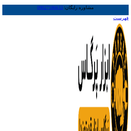
مشاوره رایگان:
09027186633
فهرست