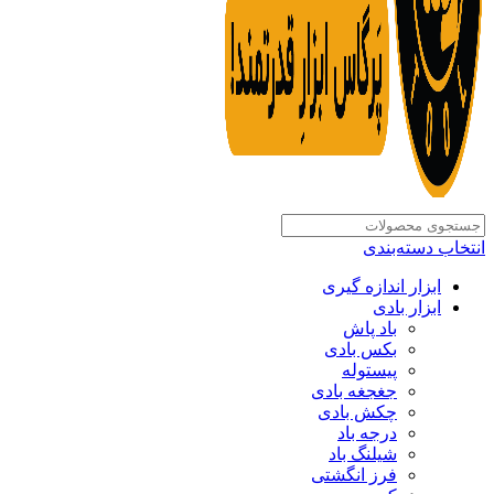
انتخاب دسته‌بندی
ابزار اندازه گیری
ابزار بادی
باد پاش
بکس بادی
پیستوله
جغجغه بادی
چکش بادی
درجه باد
شیلنگ باد
فرز انگشتی