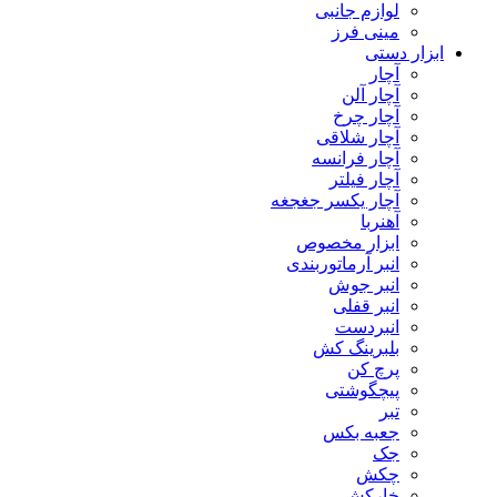
لوازم جانبی
مینی فرز
ابزار دستی
آچار
آچار آلن
آچار چرخ
آچار شلاقی
آچار فرانسه
آچار فیلتر
آچار یکسر جغجغه
آهنربا
ابزار مخصوص
انبر آرماتوربندی
انبر جوش
انبر قفلی
انبردست
بلبرینگ کش
پرچ کن
پیچگوشتی
تبر
جعبه بکس
جک
چکش
خارکش