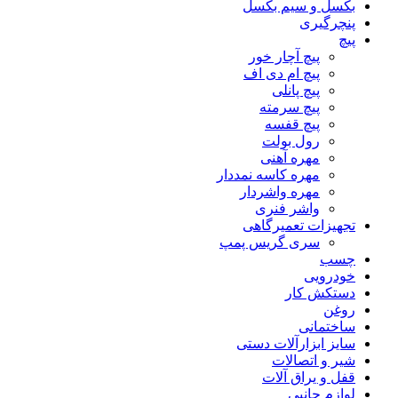
بکسل و سیم بکسل
پنچرگیری
پیچ
پیچ آچار خور
پیچ ام دی اف
پیچ پانلی
پیچ سرمته
پیچ قفسه
رول بولت
مهره آهنی
مهره کاسه نمددار
مهره واشردار
واشر فنری
تجهیزات تعمیرگاهی
سری گریس پمپ
چسب
خودرویی
دستکش کار
روغن
ساختمانی
سایز ابزارآلات دستی
شیر و اتصالات
قفل و یراق آلات
لوازم جانبی