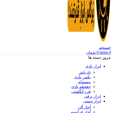
جستجو
0
items
0
تومان
مرور دسته ها
ابزار بادی
باد پاش
بکس بادی
پیستوله
جغجغه بادی
فرز انگشتی
ابزار برقی
ابزار دستی
آچار آلن
آچار فرانسه