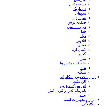
دسته بکس
دم باریک
سوهان
سیم چین
صفحه برش
فرچه سیمی
ففل
فیلر
قلاویز
قیچی
کمان اره
گیره
متر
متعلقات بکس ها
مته
منگنه
ابزار مخصوص مکانیکی
آلن بکسی
انبر سوکت بنزین
بلبرینگ کش و فولی کش
بیت
ابزار و تجهیزات ایمنی
الکتریکی