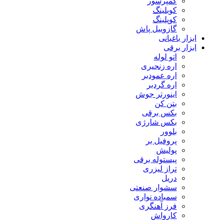
کمپرسور
کوبلینگ
کوپلینگ
گازوییل پاش
ابزار باغبانی
ابزار برقی
اتو لوله
اره زنجیری
اره عمودبر
اره گردبر
اینورتر جوش
بتن کن
بکس برقی
بکس شارژی
بلوور
پروفیل بر
پولیش
پیستوله برقی
تراز لیزری
دریل
سشوار صنعتی
سمباده نواری
فرز آهنگری
کارواش