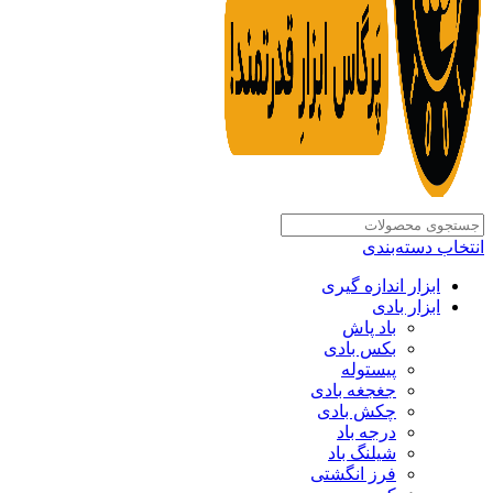
انتخاب دسته‌بندی
ابزار اندازه گیری
ابزار بادی
باد پاش
بکس بادی
پیستوله
جغجغه بادی
چکش بادی
درجه باد
شیلنگ باد
فرز انگشتی