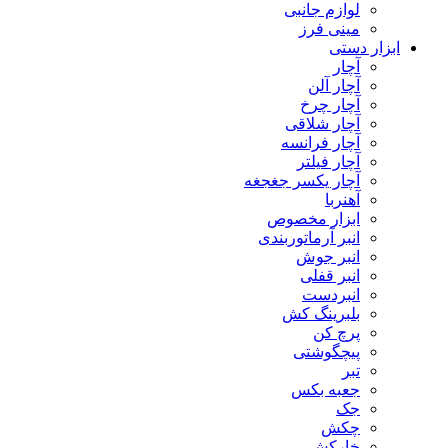
لوازم جانبی
مینی فرز
ابزار دستی
آچار
آچار آلن
آچار چرخ
آچار شلاقی
آچار فرانسه
آچار فیلتر
آچار یکسر جغجغه
آهنربا
ابزار مخصوص
انبر آرماتوربندی
انبر جوش
انبر قفلی
انبردست
بلبرینگ کش
پرچ کن
پیچگوشتی
تبر
جعبه بکس
جک
چکش
خارکش