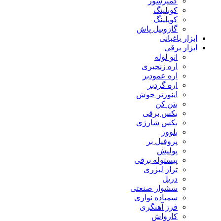
کمپرسور
کوبلینگ
کوپلینگ
گازوییل پاش
ابزار باغبانی
ابزار برقی
اتو لوله
اره زنجیری
اره عمودبر
اره گردبر
اینورتر جوش
بتن کن
بکس برقی
بکس شارژی
بلوور
پروفیل بر
پولیش
پیستوله برقی
تراز لیزری
دریل
سشوار صنعتی
سمباده نواری
فرز آهنگری
کارواش