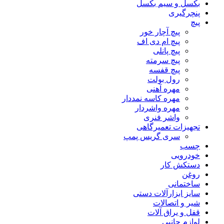
بکسل و سیم بکسل
پنچرگیری
پیچ
پیچ آچار خور
پیچ ام دی اف
پیچ پانلی
پیچ سرمته
پیچ قفسه
رول بولت
مهره آهنی
مهره کاسه نمددار
مهره واشردار
واشر فنری
تجهیزات تعمیرگاهی
سری گریس پمپ
چسب
خودرویی
دستکش کار
روغن
ساختمانی
سایز ابزارآلات دستی
شیر و اتصالات
قفل و یراق آلات
لوازم جانبی