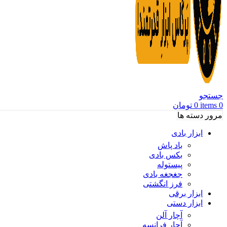
جستجو
0
items
0
تومان
مرور دسته ها
ابزار بادی
باد پاش
بکس بادی
پیستوله
جغجغه بادی
فرز انگشتی
ابزار برقی
ابزار دستی
آچار آلن
آچار فرانسه