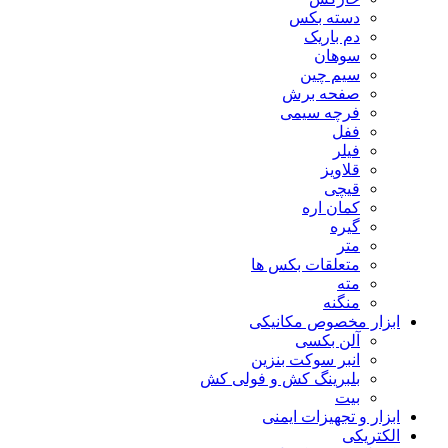
دسته بکس
دم باریک
سوهان
سیم چین
صفحه برش
فرچه سیمی
ففل
فیلر
قلاویز
قیچی
کمان اره
گیره
متر
متعلقات بکس ها
مته
منگنه
ابزار مخصوص مکانیکی
آلن بکسی
انبر سوکت بنزین
بلبرینگ کش و فولی کش
بیت
ابزار و تجهیزات ایمنی
الکتریکی