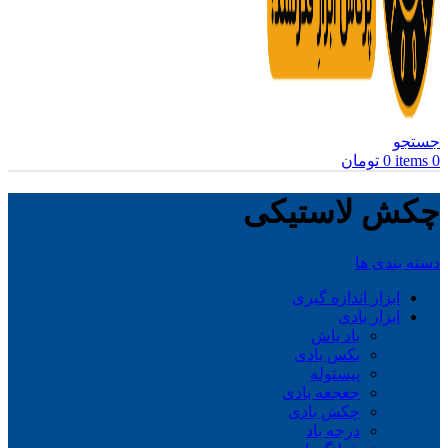
جستجو
0
items
0
تومان
چکش لاستیکی
دسته بندی ها
ابزار اندازه گیری
ابزار بادی
باد پاش
بکس بادی
پیستوله
جغجغه بادی
چکش بادی
درجه باد