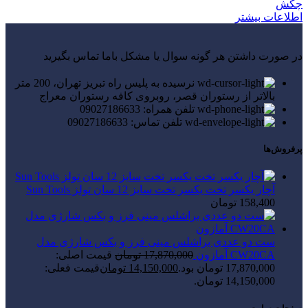
چکش
اطلاعات بیشتر
در صورت داشتن هر گونه سوال یا مشکل باما تماس بگیرید
نرسیده به پلیس راه تبریز تهران، 200 متر
بالاتر از رستوران قصر، روبروی کافه رستوران معراج
تلفن همراه: 09027186633
تلفن تماس: 09027186633
پرفروش‌ها
آچار یکسر تخت یکسر تخت سایز 12 سان تولز Sun Tools
158,400
تومان
ست دو عددی براشلس مینی فرز و بکس شارژی مدل
CW20CA آمازون
17,870,000
تومان
قیمت اصلی:
17,870,000 تومان بود.
14,150,000
تومان
قیمت فعلی:
14,150,000 تومان.