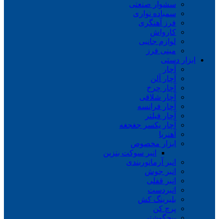
سشوار صنعتی
سمباده نواری
فرز آهنگری
کارواش
لوازم جانبی
مینی فرز
ابزار دستی
آچار
آچار آلن
آچار چرخ
آچار شلاقی
آچار فرانسه
آچار فیلتر
آچار یکسر جغجغه
آهنربا
ابزار مخصوص
انبر سوکت بنزین
انبر آرماتوربندی
انبر جوش
انبر قفلی
انبردست
بلبرینگ کش
پرچ کن
پیچگوشتی