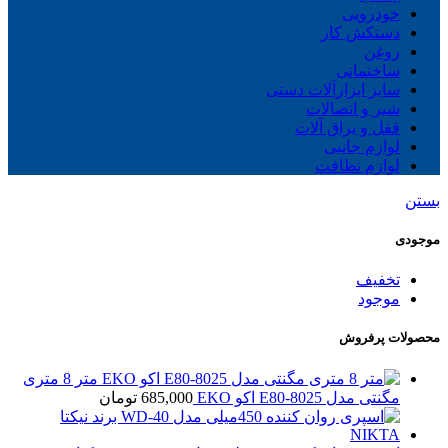
خودرویی
دستکش کار
روغن
ساختمانی
سایز ابزارآلات دستی
شیر و اتصالات
قفل و یراق آلات
لوازم جانبی
لوازم نظافت
بستن
موجودی
تخفیف
موجود
محصولات پرفروش
متر 8 متری
مگنتی مدل E80-8025 اکو EKO
685,000
تومان