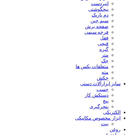
انبردست
پیچگوشتی
دم باریک
سیم چین
صفحه برش
فرچه سیمی
ففل
قیچی
گیره
متر
جک
متعلقات بکس ها
مته
چکش
سایز ابزارآلات دستی
چسب
دستکش کار
پیچ
پنچرگیری
الکتریکی
ابزار مخصوص مکانیکی
بیت
روغن