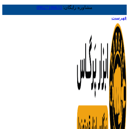
مشاوره رایگان:
09027186633
فهرست