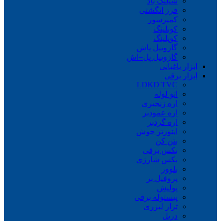
شیلنگ باد
فرز انگشتی
کمپرسور
کوبلینگ
کوپلینگ
گازوییل پاش
گازوییل پل=اش
ابزار باغبانی
ابزار برقی
LDKD TVC
اتو لوله
اره زنجیری
اره عمودبر
اره گردبر
اینورتر جوش
بتن کن
بکس برقی
بکس شارژی
بلوور
پروفیل بر
پولیش
پیستوله برقی
تراز لیزری
دریل