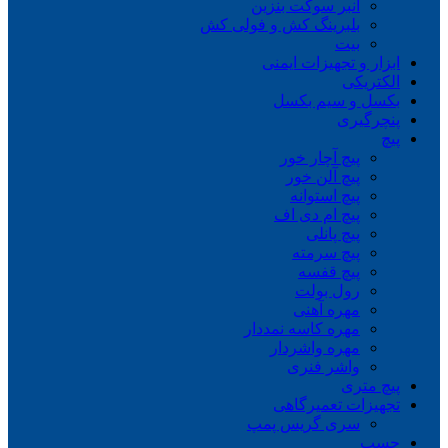
انبر سوکت بنزین
بلبرینگ کش و فولی کش
بیت
ابزار و تجهیزات ایمنی
الکتریکی
بکسل و سیم بکسل
پنچرگیری
پیچ
پیچ آچار خور
پیچ آلن خور
پیچ استوانه
پیچ ام دی اف
پیچ پانلی
پیچ سرمته
پیچ قفسه
رول بولت
مهره آهنی
مهره کاسه نمددار
مهره واشردار
واشر فنری
پیچ متری
تجهیزات تعمیرگاهی
سری گریس پمپ
چسب