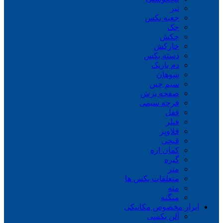
تبر
جعبه بکس
جک
چکش
خارکش
دسته بکس
دم باریک
سوهان
سیم چین
صفحه برش
فرچه سیمی
ففل
فیلر
قلاویز
قیچی
کمان اره
گیره
متر
متعلقات بکس ها
مته
منگنه
ابزار مخصوص مکانیکی
آلن بکسی