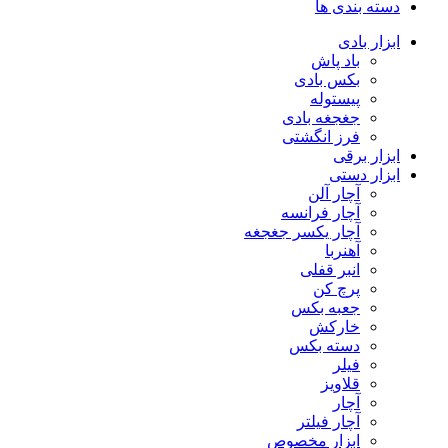
دسته بندی ها
ابزار بادی
باد پاش
بکس بادی
پیستوله
جغجغه بادی
فرز انگشتی
ابزار برقی
ابزار دستی
آچار آلن
آچار فرانسه
آچار یکسر جغجغه
آهنربا
انبر قفلی
پرچ کن
جعبه بکس
خارکش
دسته بکس
فیلر
قلاویز
آچار
آچار فیلتر
ابزار مخصوص