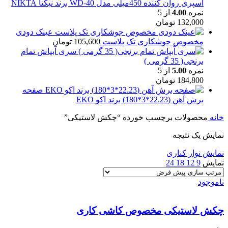
اسپری روان کننده 450میلی مدل WD-40 برند نیکتا NIKTA
نمره
4.00
از 5
132,000
تومان
عینک دودی
مخصوص جوشکاری تک پلاست
105,600
تومان
سری آبپاش تمام
برنجی( 35 گرمی )
نمره
5.00
از 5
184,800
تومان
صفحه
برش آهن (22.23*3*180) برند اکو EKO
خانه
محصولات برچسب خورده “چکش لاستیکی”
نمایش یک نتیجه
نمایش نوار کناری
نمایش
9
12
18
24
ناموجود
چکش لاستیکی مخصوص کاشی کاری