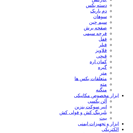
دسته بکس
دم باریک
سوهان
سیم چین
صفحه برش
فرچه سیمی
ففل
فیلر
قلاویز
قیچی
کمان اره
گیره
متر
متعلقات بکس ها
مته
منگنه
ابزار مخصوص مکانیکی
آلن بکسی
انبر سوکت بنزین
بلبرینگ کش و فولی کش
بیت
ابزار و تجهیزات ایمنی
الکتریکی