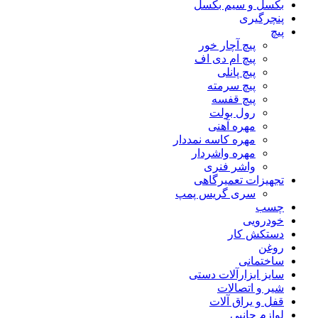
بکسل و سیم بکسل
پنچرگیری
پیچ
پیچ آچار خور
پیچ ام دی اف
پیچ پانلی
پیچ سرمته
پیچ قفسه
رول بولت
مهره آهنی
مهره کاسه نمددار
مهره واشردار
واشر فنری
تجهیزات تعمیرگاهی
سری گریس پمپ
چسب
خودرویی
دستکش کار
روغن
ساختمانی
سایز ابزارآلات دستی
شیر و اتصالات
قفل و یراق آلات
لوازم جانبی