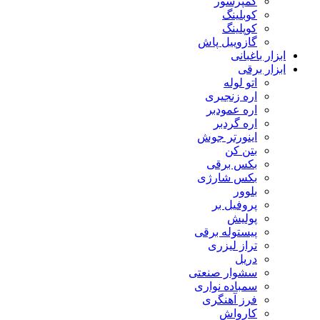
کمپرسور
کوبلینگ
کوپلینگ
گازوییل پاش
ابزار باغبانی
ابزار برقی
اتو لوله
اره زنجیری
اره عمودبر
اره گردبر
اینورتر جوش
بتن کن
بکس برقی
بکس شارژی
بلوور
پروفیل بر
پولیش
پیستوله برقی
تراز لیزری
دریل
سشوار صنعتی
سمباده نواری
فرز آهنگری
کارواش