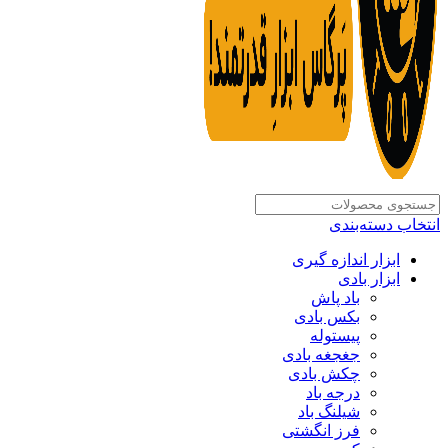
انتخاب دسته‌بندی
ابزار اندازه گیری
ابزار بادی
باد پاش
بکس بادی
پیستوله
جغجغه بادی
چکش بادی
درجه باد
شیلنگ باد
فرز انگشتی