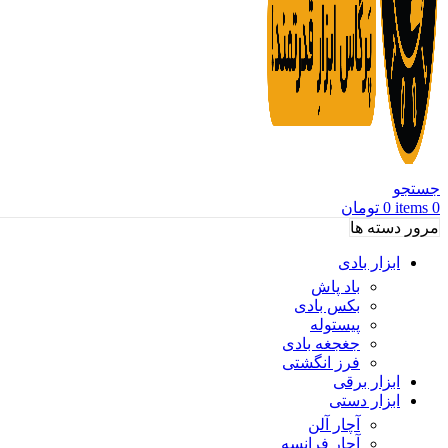
جستجو
0
items
0
تومان
مرور دسته ها
ابزار بادی
باد پاش
بکس بادی
پیستوله
جغجغه بادی
فرز انگشتی
ابزار برقی
ابزار دستی
آچار آلن
آچار فرانسه