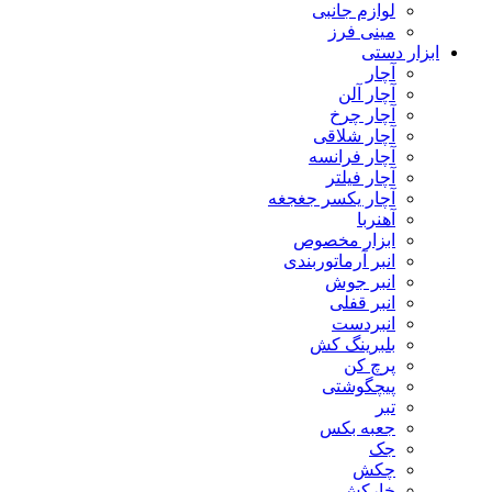
لوازم جانبی
مینی فرز
ابزار دستی
آچار
آچار آلن
آچار چرخ
آچار شلاقی
آچار فرانسه
آچار فیلتر
آچار یکسر جغجغه
آهنربا
ابزار مخصوص
انبر آرماتوربندی
انبر جوش
انبر قفلی
انبردست
بلبرینگ کش
پرچ کن
پیچگوشتی
تبر
جعبه بکس
جک
چکش
خارکش