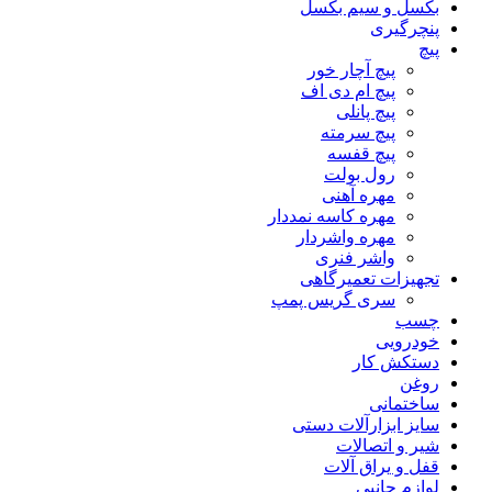
بکسل و سیم بکسل
پنچرگیری
پیچ
پیچ آچار خور
پیچ ام دی اف
پیچ پانلی
پیچ سرمته
پیچ قفسه
رول بولت
مهره آهنی
مهره کاسه نمددار
مهره واشردار
واشر فنری
تجهیزات تعمیرگاهی
سری گریس پمپ
چسب
خودرویی
دستکش کار
روغن
ساختمانی
سایز ابزارآلات دستی
شیر و اتصالات
قفل و یراق آلات
لوازم جانبی