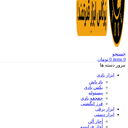
جستجو
0
items
0
تومان
مرور دسته ها
ابزار بادی
باد پاش
بکس بادی
پیستوله
جغجغه بادی
فرز انگشتی
ابزار برقی
ابزار دستی
آچار آلن
آچار فرانسه