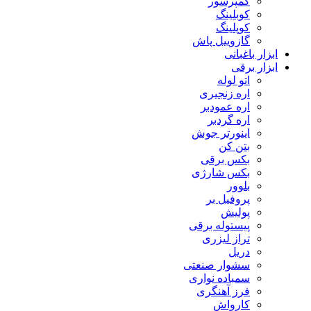
کمپرسور
کوبلینگ
کوپلینگ
گازوییل پاش
ابزار باغبانی
ابزار برقی
اتو لوله
اره زنجیری
اره عمودبر
اره گردبر
اینورتر جوش
بتن کن
بکس برقی
بکس شارژی
بلوور
پروفیل بر
پولیش
پیستوله برقی
تراز لیزری
دریل
سشوار صنعتی
سمباده نواری
فرز آهنگری
کارواش