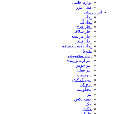
لوازم جانبی
مینی فرز
ابزار دستی
آچار
آچار آلن
آچار چرخ
آچار شلاقی
آچار فرانسه
آچار فیلتر
آچار یکسر جغجغه
آهنربا
ابزار مخصوص
انبر آرماتوربندی
انبر جوش
انبر قفلی
انبردست
بلبرینگ کش
پرچ کن
پیچگوشتی
تبر
جعبه بکس
جک
چکش
خارکش