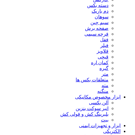
دسته بکس
دم باریک
سوهان
سیم چین
صفحه برش
فرچه سیمی
ففل
فیلر
قلاویز
قیچی
کمان اره
گیره
متر
متعلقات بکس ها
مته
منگنه
ابزار مخصوص مکانیکی
آلن بکسی
انبر سوکت بنزین
بلبرینگ کش و فولی کش
بیت
ابزار و تجهیزات ایمنی
الکتریکی