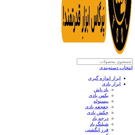
انتخاب دسته‌بندی
ابزار اندازه گیری
ابزار بادی
باد پاش
بکس بادی
پیستوله
جغجغه بادی
چکش بادی
درجه باد
شیلنگ باد
فرز انگشتی