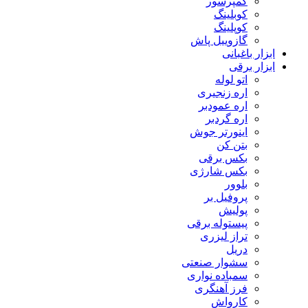
کمپرسور
کوبلینگ
کوپلینگ
گازوییل پاش
ابزار باغبانی
ابزار برقی
اتو لوله
اره زنجیری
اره عمودبر
اره گردبر
اینورتر جوش
بتن کن
بکس برقی
بکس شارژی
بلوور
پروفیل بر
پولیش
پیستوله برقی
تراز لیزری
دریل
سشوار صنعتی
سمباده نواری
فرز آهنگری
کارواش