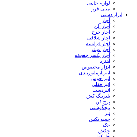
لوازم جانبی
مینی فرز
ابزار دستی
آچار
آچار آلن
آچار چرخ
آچار شلاقی
آچار فرانسه
آچار فیلتر
آچار یکسر جغجغه
آهنربا
ابزار مخصوص
انبر آرماتوربندی
انبر جوش
انبر قفلی
انبردست
بلبرینگ کش
پرچ کن
پیچگوشتی
تبر
جعبه بکس
جک
چکش
خارکش