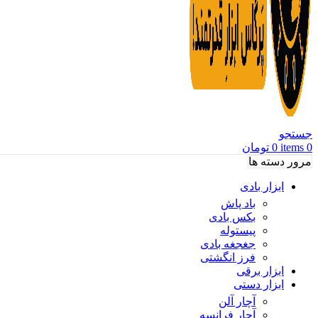
جستجو
0
items
0
تومان
مرور دسته ها
ابزار بادی
باد پاش
بکس بادی
پیستوله
جغجغه بادی
فرز انگشتی
ابزار برقی
ابزار دستی
آچار آلن
آچار فرانسه