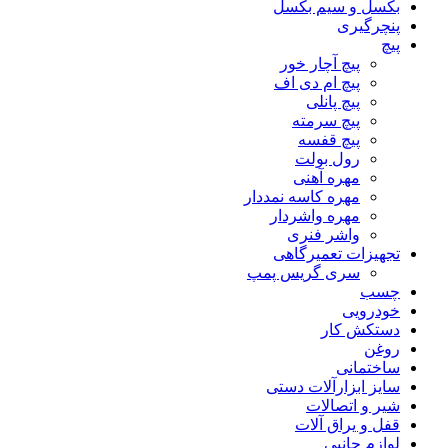
بکسل و سیم بکسل
پنچرگیری
پیچ
پیچ آچار خور
پیچ ام دی اف
پیچ پانلی
پیچ سرمته
پیچ قفسه
رول بولت
مهره آهنی
مهره کاسه نمددار
مهره واشردار
واشر فنری
تجهیزات تعمیرگاهی
سری گریس پمپ
چسب
خودرویی
دستکش کار
روغن
ساختمانی
سایز ابزارآلات دستی
شیر و اتصالات
قفل و یراق آلات
لوازم جانبی