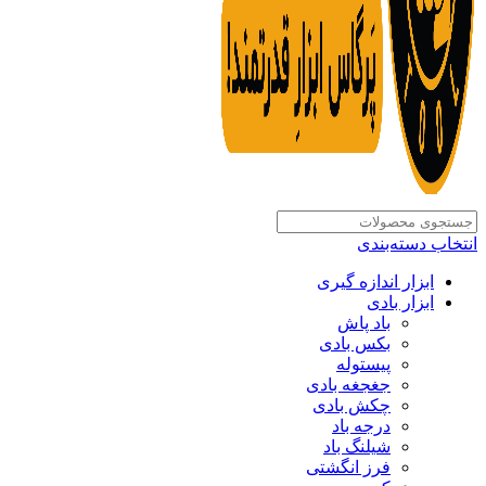
انتخاب دسته‌بندی
ابزار اندازه گیری
ابزار بادی
باد پاش
بکس بادی
پیستوله
جغجغه بادی
چکش بادی
درجه باد
شیلنگ باد
فرز انگشتی