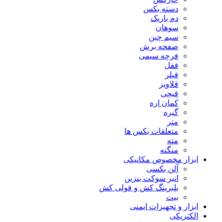
دسته بکس
دم باریک
سوهان
سیم چین
صفحه برش
فرچه سیمی
ففل
فیلر
قلاویز
قیچی
کمان اره
گیره
متر
متعلقات بکس ها
مته
منگنه
ابزار مخصوص مکانیکی
آلن بکسی
انبر سوکت بنزین
بلبرینگ کش و فولی کش
بیت
ابزار و تجهیزات ایمنی
الکتریکی