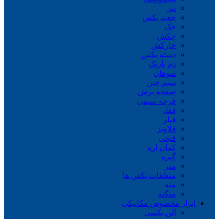
تبر
جعبه بکس
جک
چکش
خارکش
دسته بکس
دم باریک
سوهان
سیم چین
صفحه برش
فرچه سیمی
ففل
فیلر
قلاویز
قیچی
کمان اره
گیره
متر
متعلقات بکس ها
مته
منگنه
ابزار مخصوص مکانیکی
آلن بکسی