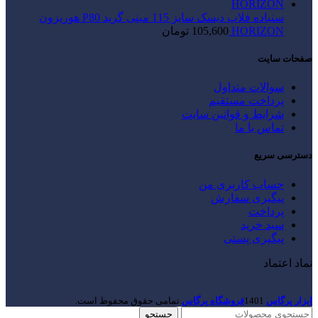
سنباده فلاپ دیسک سایز 115 مینی گرید P80 هوریزون
HORIZON
105,600
تومان
صفحات سایت
سوالات متداول
پرداخت مستقیم
شرایط و قوانین سایت
تماس با ما
دسترسی سریع
حساب کاربری من
پیگیری سفارش
پرداخت
سبد خرید
پیگیری پستی
نماد اعتماد
ابزار پرگاس
1401
فروشگاه پرگاس
.تمامی حقوق محفوظ است.
جستجو