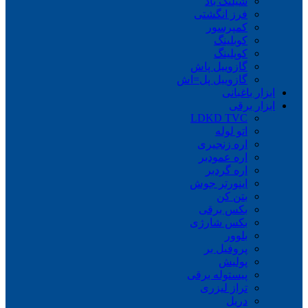
شیلنگ باد
فرز انگشتی
کمپرسور
کوبلینگ
کوپلینگ
گازوییل پاش
گازوییل پل=اش
ابزار باغبانی
ابزار برقی
LDKD TVC
اتو لوله
اره زنجیری
اره عمودبر
اره گردبر
اینورتر جوش
بتن کن
بکس برقی
بکس شارژی
بلوور
پروفیل بر
پولیش
پیستوله برقی
تراز لیزری
دریل