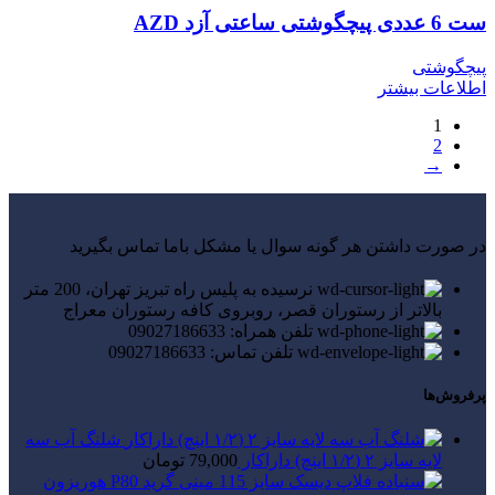
ست 6 عددی پیچگوشتی ساعتی آزد AZD
پیچگوشتی
اطلاعات بیشتر
1
2
→
در صورت داشتن هر گونه سوال یا مشکل باما تماس بگیرید
نرسیده به پلیس راه تبریز تهران، 200 متر
بالاتر از رستوران قصر، روبروی کافه رستوران معراج
تلفن همراه: 09027186633
تلفن تماس: 09027186633
پرفروش‌ها
شلنگ آب سه
لایه سایز ۲ (۱/۲ اینچ) داراکار
79,000
تومان