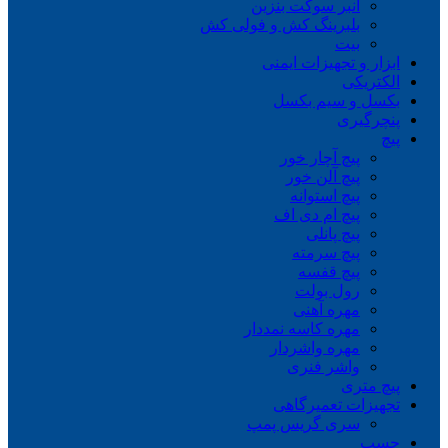
انبر سوکت بنزین
بلبرینگ کش و فولی کش
بیت
ابزار و تجهیزات ایمنی
الکتریکی
بکسل و سیم بکسل
پنچرگیری
پیچ
پیچ آچار خور
پیچ آلن خور
پیچ استوانه
پیچ ام دی اف
پیچ پانلی
پیچ سرمته
پیچ قفسه
رول بولت
مهره آهنی
مهره کاسه نمددار
مهره واشردار
واشر فنری
پیچ متری
تجهیزات تعمیرگاهی
سری گریس پمپ
چسب