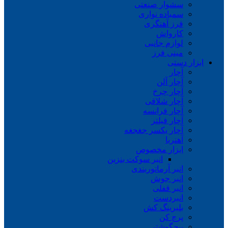
سشوار صنعتی
سمباده نواری
فرز آهنگری
کارواش
لوازم جانبی
مینی فرز
ابزار دستی
آچار
آچار آلن
آچار چرخ
آچار شلاقی
آچار فرانسه
آچار فیلتر
آچار یکسر جغجغه
آهنربا
ابزار مخصوص
انبر سوکت بنزین
انبر آرماتوربندی
انبر جوش
انبر قفلی
انبردست
بلبرینگ کش
پرچ کن
پیچگوشتی