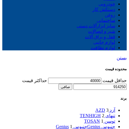
خودرویی
دستکش کار
روغن
ساختمانی
سایز ابزارآلات دستی
شیر و اتصالات
قفل و یراق آلات
لوازم جانبی
لوازم نظافت
بستن
محدوده قیمت
حداقل قیمت
حداكثر قيمت
صافی
برند
آزد AZD
3
تنهای TENHIGH
2
توسن TOSAN
1
جنیوس Genius
جنیوس Genius
1