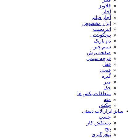
قلاویز
آچار
آچار فیلتر
ابزار مخصوص
انبردست
پیچگوشتی
دم باریک
سیم چین
صفحه برش
فرچه سیمی
ففل
قیچی
گیره
متر
جک
متعلقات بکس ها
مته
چکش
سایز ابزارآلات دستی
چسب
دستکش کار
پیچ
پنچرگیری