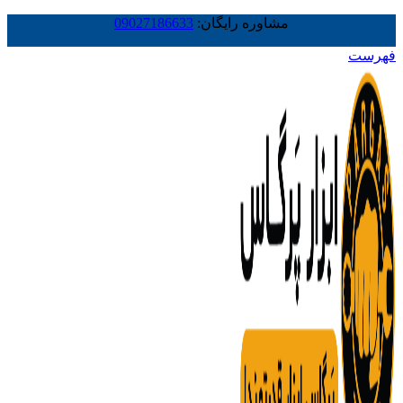
مشاوره رایگان:
09027186633
فهرست