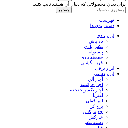
برای دیدن محصولاتی که دنبال آن هستید تایپ کنید.
جستجو
فهرست
دسته بندی ها
ابزار بادی
باد پاش
بکس بادی
پیستوله
جغجغه بادی
فرز انگشتی
ابزار برقی
ابزار دستی
آچار آلن
آچار فرانسه
آچار یکسر جغجغه
آهنربا
انبر قفلی
پرچ کن
جعبه بکس
خارکش
دسته بکس
فیلر