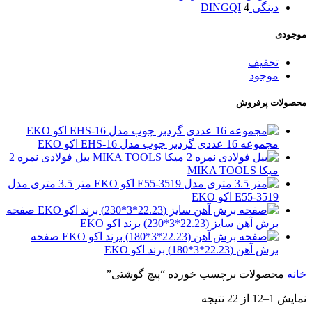
دینگی DINGQI
4
موجودی
تخفیف
موجود
محصولات پرفروش
مجموعه 16 عددی گردبر چوب مدل EHS-16 اکو EKO
بیل فولادی نمره 2
میکا MIKA TOOLS
متر 3.5 متری مدل
E55-3519 اکو EKO
صفحه
برش آهن سایز (22.23*3*230) برند اکو EKO
صفحه
برش آهن (22.23*3*180) برند اکو EKO
خانه
محصولات برچسب خورده “پیچ گوشتی”
نمایش 1–12 از 22 نتیجه