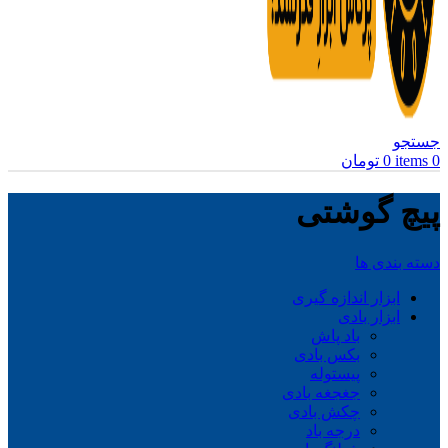
جستجو
0
items
0
تومان
پیچ گوشتی
دسته بندی ها
ابزار اندازه گیری
ابزار بادی
باد پاش
بکس بادی
پیستوله
جغجغه بادی
چکش بادی
درجه باد