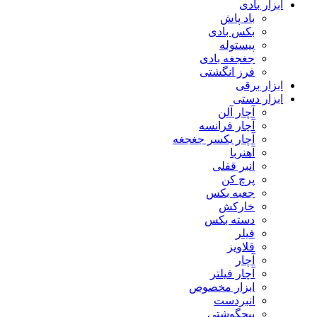
ابزار بادی
باد پاش
بکس بادی
پیستوله
جغجغه بادی
فرز انگشتی
ابزار برقی
ابزار دستی
آچار آلن
آچار فرانسه
آچار یکسر جغجغه
آهنربا
انبر قفلی
پرچ کن
جعبه بکس
خارکش
دسته بکس
فیلر
قلاویز
آچار
آچار فیلتر
ابزار مخصوص
انبردست
پیچگوشتی