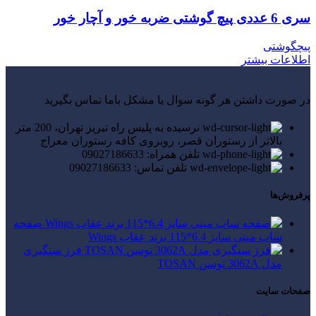
سری 6 عددی پیچ گوشتی ضربه خور و آچار خور
پیچگوشتی
اطلاعات بیشتر
در صورت داشتن هر گونه سوال یا مشکل باما تماس بگیرید
نرسیده به پلیس راه تبریز تهران، 200 متر
بالاتر از رستوران قصر، روبروی کافه رستوران معراج
تلفن همراه: 09027186633
تلفن تماس: 09027186633
پرفروش‌ها
صفحه
ساب مینی سایز 6.4*115 برند عقاب Wings
فرز سنگبری
مدل 3062A توسن TOSAN
صفحات سایت