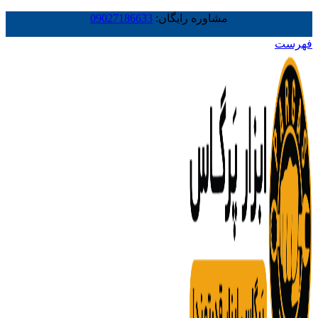
مشاوره رایگان:
09027186633
فهرست