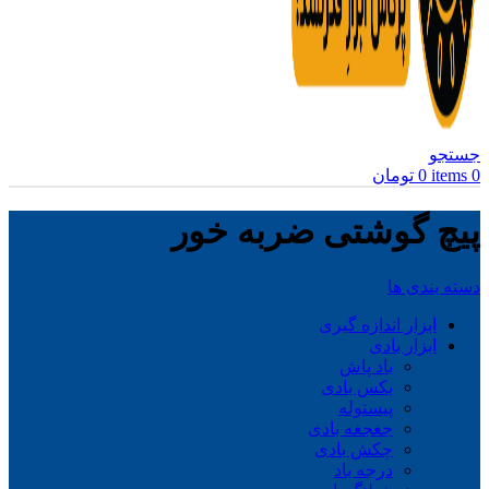
جستجو
0
items
0
تومان
پیچ گوشتی ضربه خور
دسته بندی ها
ابزار اندازه گیری
ابزار بادی
باد پاش
بکس بادی
پیستوله
جغجغه بادی
چکش بادی
درجه باد