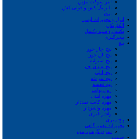
انبر سوکت بنزین
بلبرینگ کش و فولی کش
بیت
ابزار و تجهیزات ایمنی
الکتریکی
بکسل و سیم بکسل
پنچرگیری
پیچ
پیچ آچار خور
پیچ آلن خور
پیچ استوانه
پیچ ام دی اف
پیچ پانلی
پیچ سرمته
پیچ قفسه
رول بولت
مهره آهنی
مهره کاسه نمددار
مهره واشردار
واشر فنری
پیچ متری
تجهیزات تعمیرگاهی
سری گریس پمپ
چسب