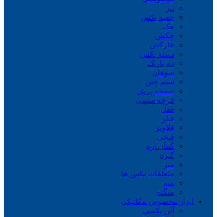
تبر
جعبه بکس
جک
چکش
خارکش
دسته بکس
دم باریک
سوهان
سیم چین
صفحه برش
فرچه سیمی
ففل
فیلر
قلاویز
قیچی
کمان اره
گیره
متر
متعلقات بکس ها
مته
منگنه
ابزار مخصوص مکانیکی
آلن بکسی