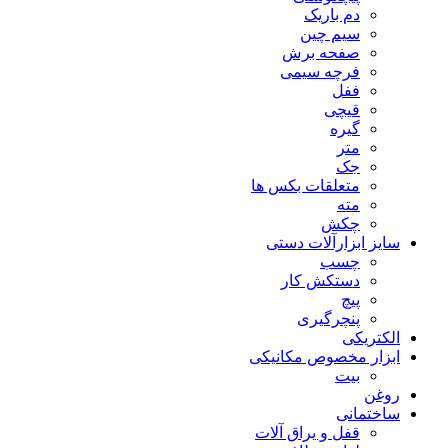
دم باریک
سیم چین
صفحه برش
فرچه سیمی
ففل
قیچی
گیره
متر
جک
متعلقات بکس ها
مته
چکش
سایز ابزارآلات دستی
چسب
دستکش کار
پیچ
پنچرگیری
الکتریکی
ابزار مخصوص مکانیکی
بیت
روغن
ساختمانی
قفل و یراق آلات