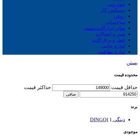
خودرویی
دستکش کار
روغن
ساختمانی
سایز ابزارآلات دستی
شیر و اتصالات
قفل و یراق آلات
لوازم جانبی
لوازم نظافت
بستن
محدوده قیمت
حداقل قیمت
حداكثر قيمت
صافی
برند
دینگی DINGQI
1
موجودی