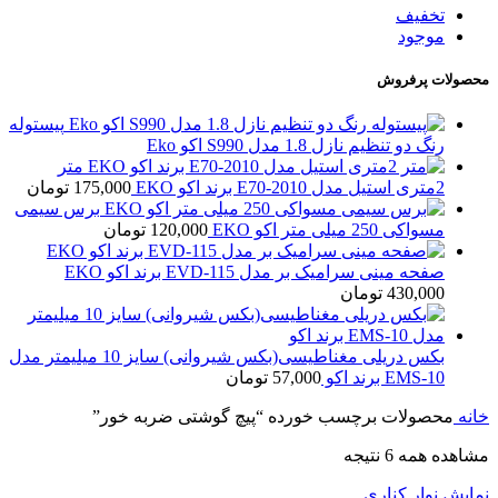
تخفیف
موجود
محصولات پرفروش
پیستوله
رنگ دو تنظیم نازل 1.8 مدل S990 اکو Eko
متر
2متری استیل مدل E70-2010 برند اکو EKO
175,000
تومان
برس سیمی
مسواکی 250 میلی متر اکو EKO
120,000
تومان
صفحه مینی سرامیک بر مدل EVD-115 برند اکو EKO
430,000
تومان
بکس دریلی مغناطیسی(بکس شیروانی) سایز 10 میلیمتر مدل
EMS-10 برند اکو
57,000
تومان
خانه
محصولات برچسب خورده “پیچ گوشتی ضربه خور”
مشاهده همه 6 نتیجه
نمایش نوار کناری