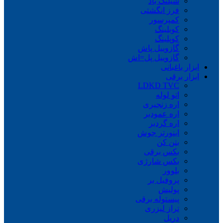
شیلنگ باد
فرز انگشتی
کمپرسور
کوبلینگ
کوپلینگ
گازوییل پاش
گازوییل پل=اش
ابزار باغبانی
ابزار برقی
LDKD TVC
اتو لوله
اره زنجیری
اره عمودبر
اره گردبر
اینورتر جوش
بتن کن
بکس برقی
بکس شارژی
بلوور
پروفیل بر
پولیش
پیستوله برقی
تراز لیزری
دریل