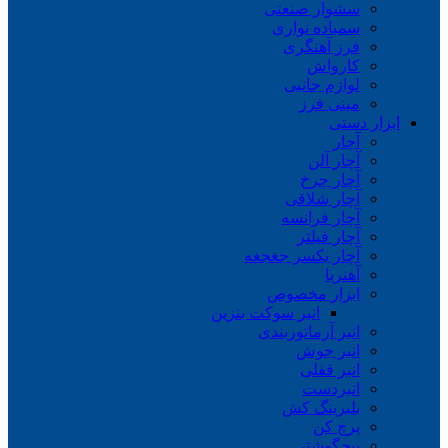
سشوار صنعتی
سمباده نواری
فرز آهنگری
کارواش
لوازم جانبی
مینی فرز
ابزار دستی
آچار
آچار آلن
آچار چرخ
آچار شلاقی
آچار فرانسه
آچار فیلتر
آچار یکسر جغجغه
آهنربا
ابزار مخصوص
انبر سوکت بنزین
انبر آرماتوربندی
انبر جوش
انبر قفلی
انبردست
بلبرینگ کش
پرچ کن
پیچگوشتی