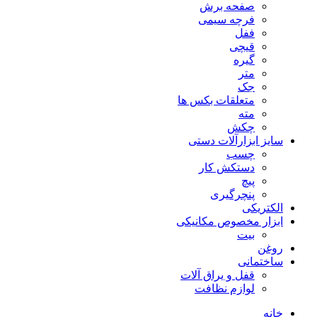
صفحه برش
فرچه سیمی
ففل
قیچی
گیره
متر
جک
متعلقات بکس ها
مته
چکش
سایز ابزارآلات دستی
چسب
دستکش کار
پیچ
پنچرگیری
الکتریکی
ابزار مخصوص مکانیکی
بیت
روغن
ساختمانی
قفل و یراق آلات
لوازم نظافت
خانه