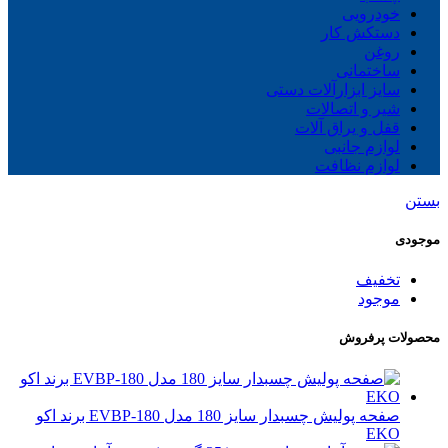
خودرویی
دستکش کار
روغن
ساختمانی
سایز ابزارآلات دستی
شیر و اتصالات
قفل و یراق آلات
لوازم جانبی
لوازم نظافت
بستن
موجودی
تخفیف
موجود
محصولات پرفروش
صفحه پولیش چسبدار سایز 180 مدل EVBP-180 برند اکو
EKO