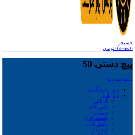
جستجو
0
items
0
تومان
پیچ دستی 50
دسته بندی ها
ابزار اندازه گیری
ابزار بادی
باد پاش
بکس بادی
پیستوله
جغجغه بادی
چکش بادی
درجه باد