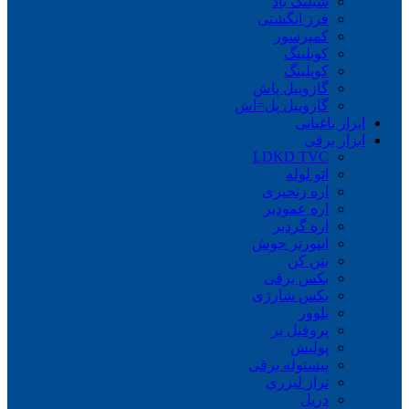
شیلنگ باد
فرز انگشتی
کمپرسور
کوبلینگ
کوپلینگ
گازوییل پاش
گازوییل پل=اش
ابزار باغبانی
ابزار برقی
LDKD TVC
اتو لوله
اره زنجیری
اره عمودبر
اره گردبر
اینورتر جوش
بتن کن
بکس برقی
بکس شارژی
بلوور
پروفیل بر
پولیش
پیستوله برقی
تراز لیزری
دریل