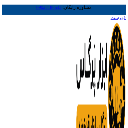
مشاوره رایگان:
09027186633
فهرست