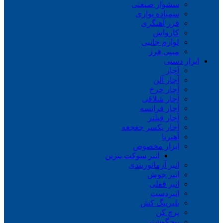
سشوار صنعتی
سمباده نواری
فرز آهنگری
کارواش
لوازم جانبی
مینی فرز
ابزار دستی
آچار
آچار آلن
آچار چرخ
آچار شلاقی
آچار فرانسه
آچار فیلتر
آچار یکسر جغجغه
آهنربا
ابزار مخصوص
انبر سوکت بنزین
انبر آرماتوربندی
انبر جوش
انبر قفلی
انبردست
بلبرینگ کش
پرچ کن
پیچگوشتی