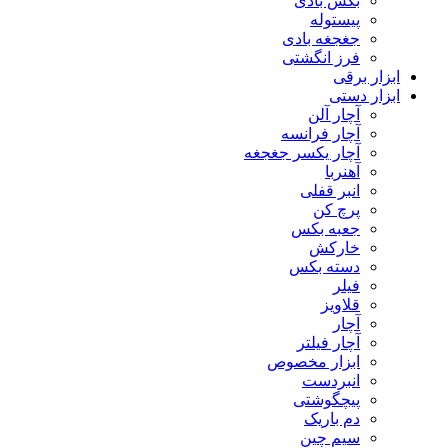
بکس بادی
پیستوله
جغجغه بادی
فرز انگشتی
ابزار برقی
ابزار دستی
آچار آلن
آچار فرانسه
آچار یکسر جغجغه
آهنربا
انبر قفلی
پرچ کن
جعبه بکس
خارکش
دسته بکس
فیلر
قلاویز
آچار
آچار فیلتر
ابزار مخصوص
انبردست
پیچگوشتی
دم باریک
سیم چین