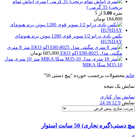
سری آبپاش تمام
برنجی( 35 گرمی )
نمره
5.00
از 5
184,800
تومان
بکس بادی درایو 1/2 سوپر قوی 1280 نیوتن برند هیوندای
HUNDAY
متر 8 متری
مگنتی مدل E80-8025 اکو EKO
685,000
تومان
متر 10 متری مدل
M35-10 میکا MIKA
خانه
محصولات برچسب خورده “پیچ دستی 50”
نمایش یک نتیجه
نمایش نوار کناری
نمایش
9
12
18
24
پیچ دستی(گیره نجاری) 50 سانت استوار