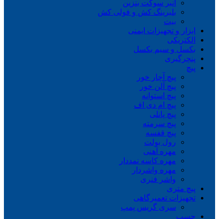
انبر سوکت بنزین
بلبرینگ کش و فولی کش
بیت
ابزار و تجهیزات ایمنی
الکتریکی
بکسل و سیم بکسل
پنچرگیری
پیچ
پیچ آچار خور
پیچ آلن خور
پیچ استوانه
پیچ ام دی اف
پیچ پانلی
پیچ سرمته
پیچ قفسه
رول بولت
مهره آهنی
مهره کاسه نمددار
مهره واشردار
واشر فنری
پیچ متری
تجهیزات تعمیرگاهی
سری گریس پمپ
چسب