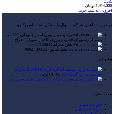
گیره
1,914,000
تومان
افزودن به سبد خرید
در صورت داشتن هر گونه سوال یا مشکل باما تماس بگیرید
نرسیده به پلیس راه تبریز تهران، 200 متر
بالاتر از رستوران قصر، روبروی کافه رستوران معراج
تلفن همراه: 09027186633
تلفن تماس: 09027186633
پرفروش‌ها
سنباده ورقی
پوست آب آریا گرید P240
64,700
تومان
فرغون 2 میلی سفارشی
نوین
صفحات سایت
سوالات متداول
پرداخت مستقیم
شرایط و قوانین سایت