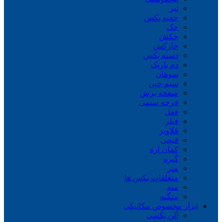
تبر
جعبه بکس
جک
چکش
خارکش
دسته بکس
دم باریک
سوهان
سیم چین
صفحه برش
فرچه سیمی
ففل
فیلر
قلاویز
قیچی
کمان اره
گیره
متر
متعلقات بکس ها
مته
منگنه
ابزار مخصوص مکانیکی
آلن بکسی