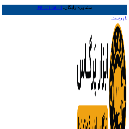
مشاوره رایگان:
09027186633
فهرست