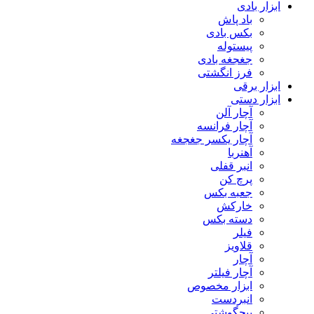
ابزار بادی
باد پاش
بکس بادی
پیستوله
جغجغه بادی
فرز انگشتی
ابزار برقی
ابزار دستی
آچار آلن
آچار فرانسه
آچار یکسر جغجغه
آهنربا
انبر قفلی
پرچ کن
جعبه بکس
خارکش
دسته بکس
فیلر
قلاویز
آچار
آچار فیلتر
ابزار مخصوص
انبردست
پیچگوشتی