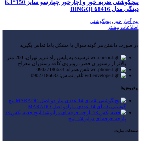
پیچگوشتی ضربه خور و آچارخور چهارسو سایز 150*6.3
دینگی مدل 68416 DINGQI
پیچ آچار خور
,
پیچگوشتی
اطلاعات بیشتر
در صورت داشتن هر گونه سوال یا مشکل باما تماس بگیرید
نرسیده به پلیس راه تبریز تهران، 200 متر
بالاتر از رستوران قصر، روبروی کافه رستوران معراج
تلفن همراه: 09027186633
تلفن تماس: 09027186633
پرفروش‌ها
پیچ
گوشتی تقه ای 14 عددی مارادو اصل MARADO
جعبه بکس 53
پارچه حرفه ای درایو 1/4 اینچ
صفحات سایت