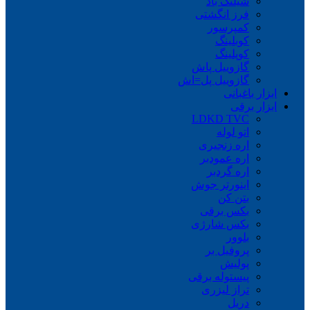
شیلنگ باد
فرز انگشتی
کمپرسور
کوبلینگ
کوپلینگ
گازوییل پاش
گازوییل پل=اش
ابزار باغبانی
ابزار برقی
LDKD TVC
اتو لوله
اره زنجیری
اره عمودبر
اره گردبر
اینورتر جوش
بتن کن
بکس برقی
بکس شارژی
بلوور
پروفیل بر
پولیش
پیستوله برقی
تراز لیزری
دریل