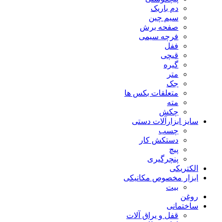
دم باریک
سیم چین
صفحه برش
فرچه سیمی
ففل
قیچی
گیره
متر
جک
متعلقات بکس ها
مته
چکش
سایز ابزارآلات دستی
چسب
دستکش کار
پیچ
پنچرگیری
الکتریکی
ابزار مخصوص مکانیکی
بیت
روغن
ساختمانی
قفل و یراق آلات