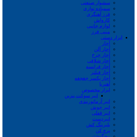
سشوار صنعتی
سمباده نواری
فرز آهنگری
کارواش
لوازم جانبی
مینی فرز
ابزار دستی
آچار
آچار آلن
آچار چرخ
آچار شلاقی
آچار فرانسه
آچار فیلتر
آچار یکسر جغجغه
آهنربا
ابزار مخصوص
انبر سوکت بنزین
انبر آرماتوربندی
انبر جوش
انبر قفلی
انبردست
بلبرینگ کش
پرچ کن
پیچگوشتی