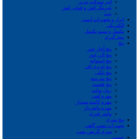
انبر سوکت بنزین
بلبرینگ کش و فولی کش
بیت
ابزار و تجهیزات ایمنی
الکتریکی
بکسل و سیم بکسل
پنچرگیری
پیچ
پیچ آچار خور
پیچ آلن خور
پیچ استوانه
پیچ ام دی اف
پیچ پانلی
پیچ سرمته
پیچ قفسه
رول بولت
مهره آهنی
مهره کاسه نمددار
مهره واشردار
واشر فنری
پیچ متری
تجهیزات تعمیرگاهی
سری گریس پمپ
چسب