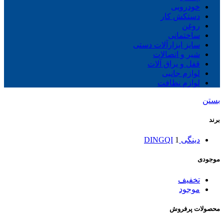
خودرویی
دستکش کار
روغن
ساختمانی
سایز ابزارآلات دستی
شیر و اتصالات
قفل و یراق آلات
لوازم جانبی
لوازم نظافت
بستن
برند
دینگی DINGQI
1
موجودی
تخفیف
موجود
محصولات پرفروش