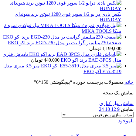
بکس بادی درایو 1/2 سوپر قوی 1280 نیوتن برند هیوندای
HUNDAY
بیل فولادی نمره 2
میکا MIKA TOOLS
صفحه 230میلیمتر گرانیت بر مدل EGD-230 برند اکو EKO
1,199,000
تومان
بادپاش فلزی
مدل EAD-3PCS برند اکو EKO
440,000
تومان
متر 3.5 متری مدل
E55-3519 اکو EKO
خانه
محصولات برچسب خورده “پیچگوشتی 150*6”
نمایش یک نتیجه
نمایش نوار کناری
نمایش
9
12
18
24
ناموجود