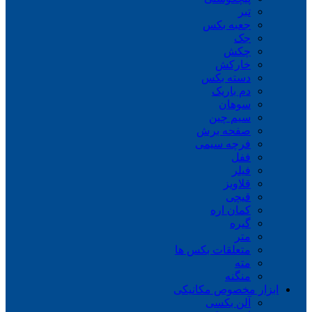
تبر
جعبه بکس
جک
چکش
خارکش
دسته بکس
دم باریک
سوهان
سیم چین
صفحه برش
فرچه سیمی
ففل
فیلر
قلاویز
قیچی
کمان اره
گیره
متر
متعلقات بکس ها
مته
منگنه
ابزار مخصوص مکانیکی
آلن بکسی