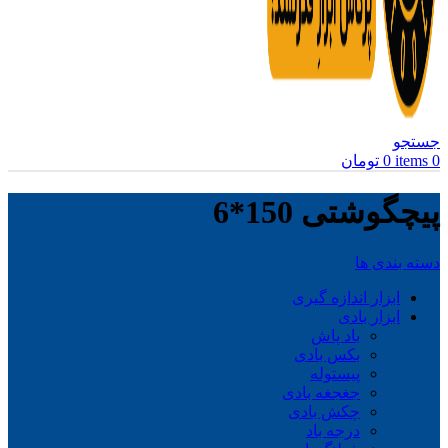
جستجو
0
items
0
تومان
پیچگوشتی 150*6
دسته بندی ها
ابزار اندازه گیری
ابزار بادی
باد پاش
بکس بادی
پیستوله
جغجغه بادی
چکش بادی
درجه باد