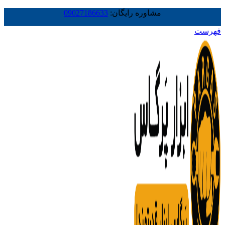
مشاوره رایگان:
09027186633
فهرست