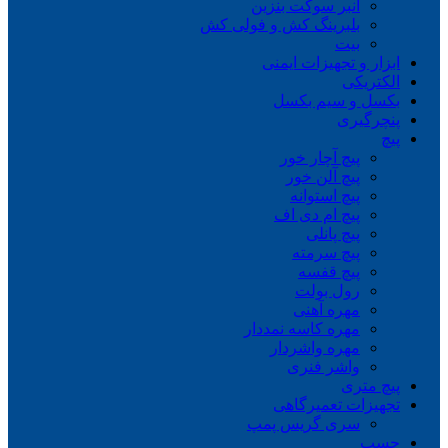
انبر سوکت بنزین
بلبرینگ کش و فولی کش
بیت
ابزار و تجهیزات ایمنی
الکتریکی
بکسل و سیم بکسل
پنچرگیری
پیچ
پیچ آچار خور
پیچ آلن خور
پیچ استوانه
پیچ ام دی اف
پیچ پانلی
پیچ سرمته
پیچ قفسه
رول بولت
مهره آهنی
مهره کاسه نمددار
مهره واشردار
واشر فنری
پیچ متری
تجهیزات تعمیرگاهی
سری گریس پمپ
چسب