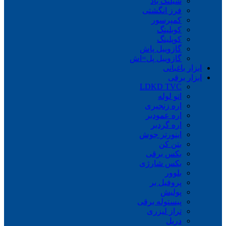
شیلنگ باد
فرز انگشتی
کمپرسور
کوبلینگ
کوپلینگ
گازوییل پاش
گازوییل پل=اش
ابزار باغبانی
ابزار برقی
LDKD TVC
اتو لوله
اره زنجیری
اره عمودبر
اره گردبر
اینورتر جوش
بتن کن
بکس برقی
بکس شارژی
بلوور
پروفیل بر
پولیش
پیستوله برقی
تراز لیزری
دریل