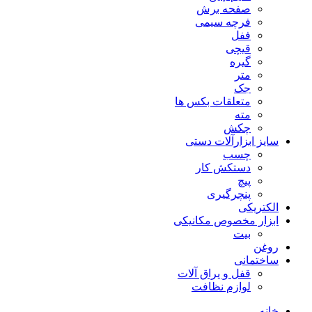
صفحه برش
فرچه سیمی
ففل
قیچی
گیره
متر
جک
متعلقات بکس ها
مته
چکش
سایز ابزارآلات دستی
چسب
دستکش کار
پیچ
پنچرگیری
الکتریکی
ابزار مخصوص مکانیکی
بیت
روغن
ساختمانی
قفل و یراق آلات
لوازم نظافت
خانه