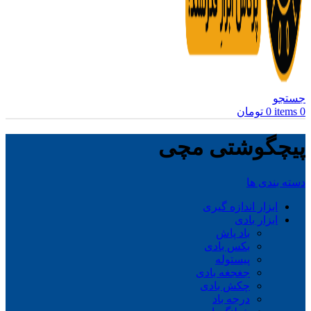
جستجو
0
items
0
تومان
پیچگوشتی مچی
دسته بندی ها
ابزار اندازه گیری
ابزار بادی
باد پاش
بکس بادی
پیستوله
جغجغه بادی
چکش بادی
درجه باد