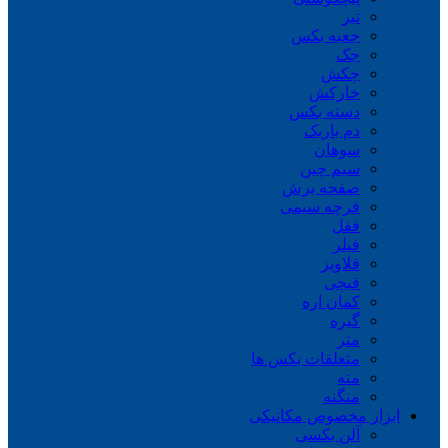
تبر
جعبه بکس
جک
چکش
خارکش
دسته بکس
دم باریک
سوهان
سیم چین
صفحه برش
فرچه سیمی
ففل
فیلر
قلاویز
قیچی
کمان اره
گیره
متر
متعلقات بکس ها
مته
منگنه
ابزار مخصوص مکانیکی
آلن بکسی