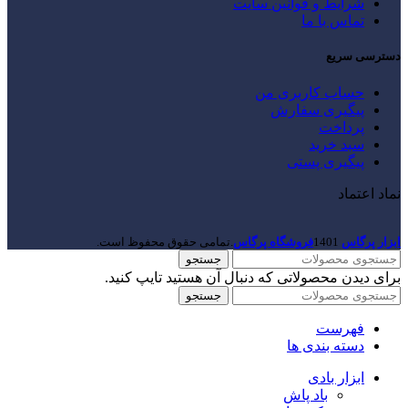
شرایط و قوانین سایت
تماس با ما
دسترسی سریع
حساب کاربری من
پیگیری سفارش
پرداخت
سبد خرید
پیگیری پستی
نماد اعتماد
ابزار پرگاس
1401
فروشگاه پرگاس
.تمامی حقوق محفوظ است.
جستجو
برای دیدن محصولاتی که دنبال آن هستید تایپ کنید.
جستجو
فهرست
دسته بندی ها
ابزار بادی
باد پاش