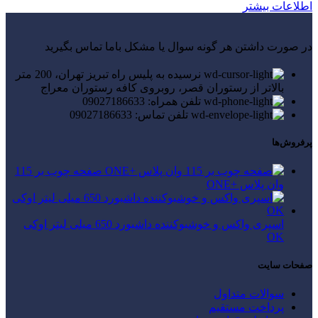
اطلاعات بیشتر
در صورت داشتن هر گونه سوال یا مشکل باما تماس بگیرید
نرسیده به پلیس راه تبریز تهران، 200 متر
بالاتر از رستوران قصر، روبروی کافه رستوران معراج
تلفن همراه: 09027186633
تلفن تماس: 09027186633
پرفروش‌ها
صفحه چوب بر 115
وان پلاس +ONE
اسپری واکس و خوشبوکننده داشبورد 650 میلی لیتر اوکی
OK
صفحات سایت
سوالات متداول
پرداخت مستقیم