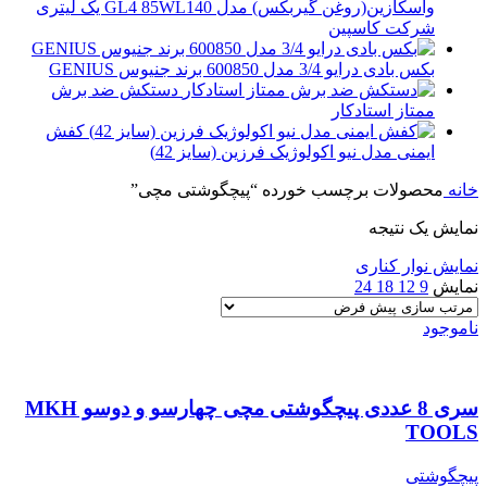
واسکازین(روغن گیربکس) مدل GL4 85WL140 یک لیتری
شرکت کاسپین
بکس بادی درایو 3/4 مدل 600850 برند جنیوس GENIUS
دستکش ضد برش
ممتاز استادکار
کفش
ایمنی مدل نیو اکولوژیک فرزین (سایز 42)
خانه
محصولات برچسب خورده “پیچگوشتی مچی”
نمایش یک نتیجه
نمایش نوار کناری
نمایش
9
12
18
24
ناموجود
سری 8 عددی پیچگوشتی مچی چهارسو و دوسو MKH
TOOLS
پیچگوشتی