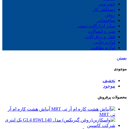
خودرویی
دستکش کار
روغن
ساختمانی
سایز ابزارآلات دستی
شیر و اتصالات
قفل و یراق آلات
لوازم جانبی
لوازم نظافت
بستن
موجودی
تخفیف
موجود
محصولات پرفروش
آبپاش هشت کاره ام آر
تی MRT