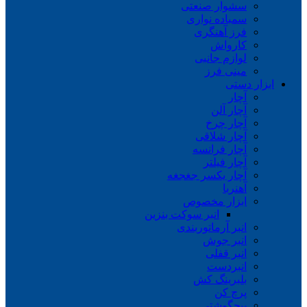
سشوار صنعتی
سمباده نواری
فرز آهنگری
کارواش
لوازم جانبی
مینی فرز
ابزار دستی
آچار
آچار آلن
آچار چرخ
آچار شلاقی
آچار فرانسه
آچار فیلتر
آچار یکسر جغجغه
آهنربا
ابزار مخصوص
انبر سوکت بنزین
انبر آرماتوربندی
انبر جوش
انبر قفلی
انبردست
بلبرینگ کش
پرچ کن
پیچگوشتی