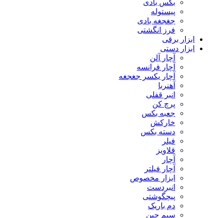
بکس بادی
پیستوله
جغجغه بادی
فرز انگشتی
ابزار برقی
ابزار دستی
آچار آلن
آچار فرانسه
آچار یکسر جغجغه
آهنربا
انبر قفلی
پرچ کن
جعبه بکس
خارکش
دسته بکس
فیلر
قلاویز
آچار
آچار فیلتر
ابزار مخصوص
انبردست
پیچگوشتی
دم باریک
سیم چین