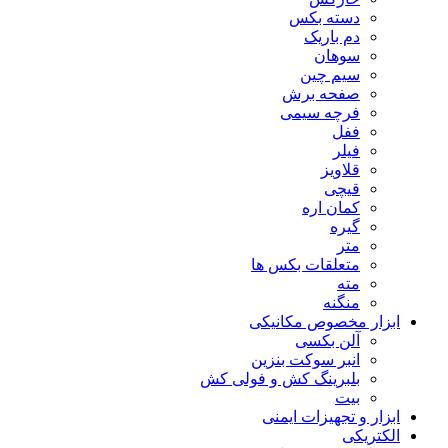
دسته بکس
دم باریک
سوهان
سیم چین
صفحه برش
فرچه سیمی
ففل
فیلر
قلاویز
قیچی
کمان اره
گیره
متر
متعلقات بکس ها
مته
منگنه
ابزار مخصوص مکانیکی
آلن بکسی
انبر سوکت بنزین
بلبرینگ کش و فولی کش
بیت
ابزار و تجهیزات ایمنی
الکتریکی