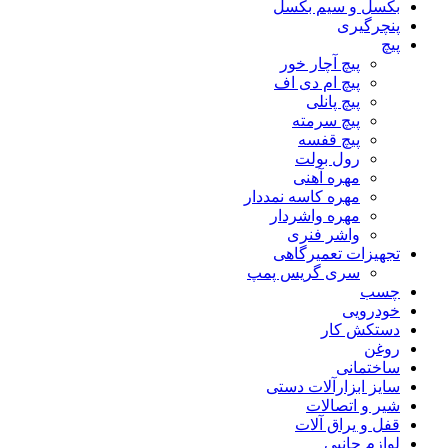
بکسل و سیم بکسل
پنچرگیری
پیچ
پیچ آچار خور
پیچ ام دی اف
پیچ پانلی
پیچ سرمته
پیچ قفسه
رول بولت
مهره آهنی
مهره کاسه نمددار
مهره واشردار
واشر فنری
تجهیزات تعمیرگاهی
سری گریس پمپ
چسب
خودرویی
دستکش کار
روغن
ساختمانی
سایز ابزارآلات دستی
شیر و اتصالات
قفل و یراق آلات
لوازم جانبی