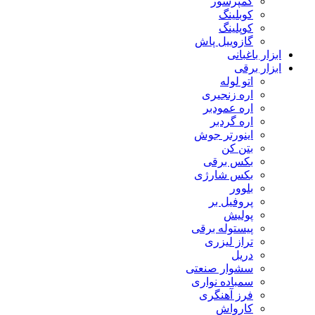
کمپرسور
کوبلینگ
کوپلینگ
گازوییل پاش
ابزار باغبانی
ابزار برقی
اتو لوله
اره زنجیری
اره عمودبر
اره گردبر
اینورتر جوش
بتن کن
بکس برقی
بکس شارژی
بلوور
پروفیل بر
پولیش
پیستوله برقی
تراز لیزری
دریل
سشوار صنعتی
سمباده نواری
فرز آهنگری
کارواش