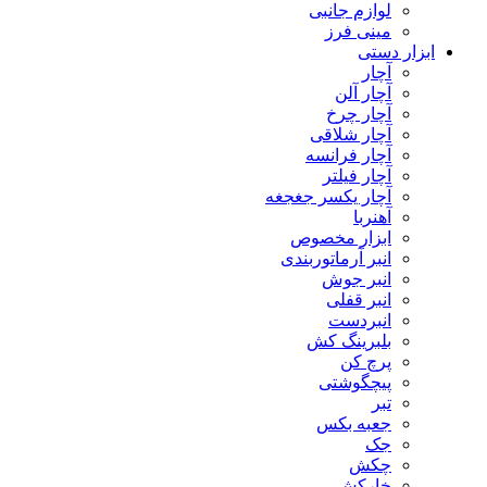
لوازم جانبی
مینی فرز
ابزار دستی
آچار
آچار آلن
آچار چرخ
آچار شلاقی
آچار فرانسه
آچار فیلتر
آچار یکسر جغجغه
آهنربا
ابزار مخصوص
انبر آرماتوربندی
انبر جوش
انبر قفلی
انبردست
بلبرینگ کش
پرچ کن
پیچگوشتی
تبر
جعبه بکس
جک
چکش
خارکش