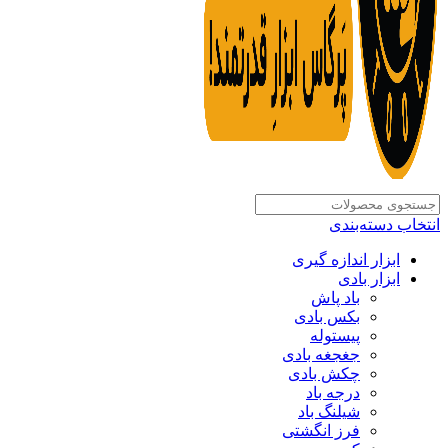
انتخاب دسته‌بندی
ابزار اندازه گیری
ابزار بادی
باد پاش
بکس بادی
پیستوله
جغجغه بادی
چکش بادی
درجه باد
شیلنگ باد
فرز انگشتی