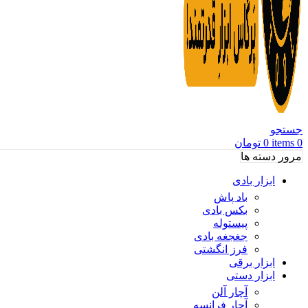
جستجو
0
items
0
تومان
مرور دسته ها
ابزار بادی
باد پاش
بکس بادی
پیستوله
جغجغه بادی
فرز انگشتی
ابزار برقی
ابزار دستی
آچار آلن
آچار فرانسه