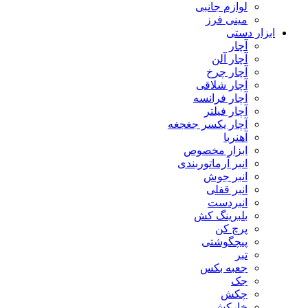
لوازم جانبی
مینی فرز
ابزار دستی
آچار
آچار آلن
آچار چرخ
آچار شلاقی
آچار فرانسه
آچار فیلتر
آچار یکسر جغجغه
آهنربا
ابزار مخصوص
انبر آرماتوربندی
انبر جوش
انبر قفلی
انبردست
بلبرینگ کش
پرچ کن
پیچگوشتی
تبر
جعبه بکس
جک
چکش
خارکش