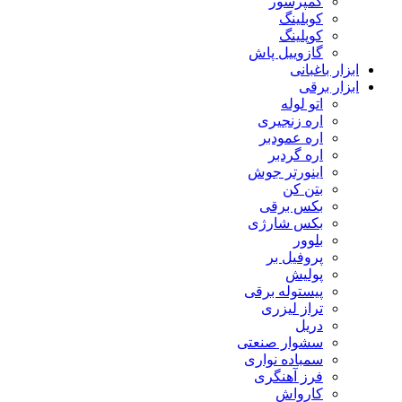
کمپرسور
کوبلینگ
کوپلینگ
گازوییل پاش
ابزار باغبانی
ابزار برقی
اتو لوله
اره زنجیری
اره عمودبر
اره گردبر
اینورتر جوش
بتن کن
بکس برقی
بکس شارژی
بلوور
پروفیل بر
پولیش
پیستوله برقی
تراز لیزری
دریل
سشوار صنعتی
سمباده نواری
فرز آهنگری
کارواش