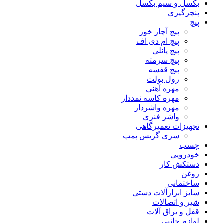
بکسل و سیم بکسل
پنچرگیری
پیچ
پیچ آچار خور
پیچ ام دی اف
پیچ پانلی
پیچ سرمته
پیچ قفسه
رول بولت
مهره آهنی
مهره کاسه نمددار
مهره واشردار
واشر فنری
تجهیزات تعمیرگاهی
سری گریس پمپ
چسب
خودرویی
دستکش کار
روغن
ساختمانی
سایز ابزارآلات دستی
شیر و اتصالات
قفل و یراق آلات
لوازم جانبی