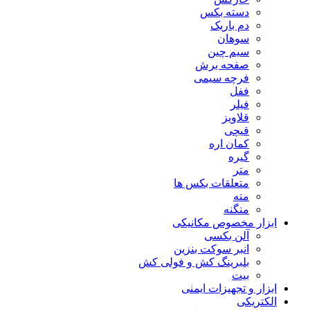
دسته بکس
دم باریک
سوهان
سیم چین
صفحه برش
فرچه سیمی
ففل
فیلر
قلاویز
قیچی
کمان اره
گیره
متر
متعلقات بکس ها
مته
منگنه
ابزار مخصوص مکانیکی
آلن بکسی
انبر سوکت بنزین
بلبرینگ کش و فولی کش
بیت
ابزار و تجهیزات ایمنی
الکتریکی