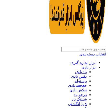
انتخاب دسته‌بندی
ابزار اندازه گیری
ابزار بادی
باد پاش
بکس بادی
پیستوله
جغجغه بادی
چکش بادی
درجه باد
شیلنگ باد
فرز انگشتی