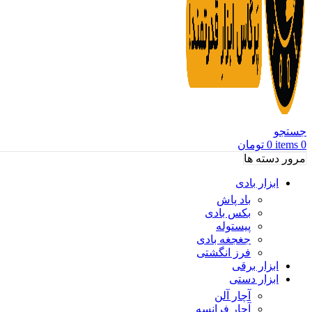
جستجو
0
items
0
تومان
مرور دسته ها
ابزار بادی
باد پاش
بکس بادی
پیستوله
جغجغه بادی
فرز انگشتی
ابزار برقی
ابزار دستی
آچار آلن
آچار فرانسه