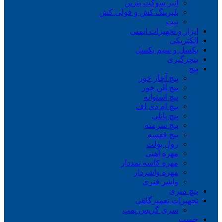
انبر سوکت بنزین
بلبرینگ کش و فولی کش
بیت
ابزار و تجهیزات ایمنی
الکتریکی
بکسل و سیم بکسل
پنچرگیری
پیچ
پیچ آچار خور
پیچ آلن خور
پیچ استوانه
پیچ ام دی اف
پیچ پانلی
پیچ سرمته
پیچ قفسه
رول بولت
مهره آهنی
مهره کاسه نمددار
مهره واشردار
واشر فنری
پیچ متری
تجهیزات تعمیرگاهی
سری گریس پمپ
چسب