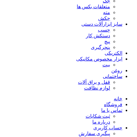
جک
متعلقات بکس ها
مته
چکش
سایز ابزارآلات دستی
چسب
دستکش کار
پیچ
پنچرگیری
الکتریکی
ابزار مخصوص مکانیکی
بیت
روغن
ساختمانی
قفل و یراق آلات
لوازم نظافت
خانه
فروشگاه
تماس با ما
ثبت شکایات
درباره ما
حساب کاربری
پیگیری سفارش