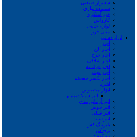
سشوار صنعتی
سمباده نواری
فرز آهنگری
کارواش
لوازم جانبی
مینی فرز
ابزار دستی
آچار
آچار آلن
آچار چرخ
آچار شلاقی
آچار فرانسه
آچار فیلتر
آچار یکسر جغجغه
آهنربا
ابزار مخصوص
انبر سوکت بنزین
انبر آرماتوربندی
انبر جوش
انبر قفلی
انبردست
بلبرینگ کش
پرچ کن
پیچگوشتی