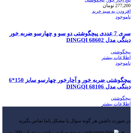
277,200
تومان
افزودن به سبد خرید
ناموجود
سری 7 عددی پیچگوشتی دو سو و چهارسو ضربه خور
دینگی مدل DINGQI 68602
پیچگوشتی
اطلاعات بیشتر
ناموجود
پیچگوشتی ضربه خور و آچارخور چهارسو سایز 150*6
دینگی مدل 68106 DINGQI
پیچگوشتی
اطلاعات بیشتر
در صورت داشتن هر گونه سوال یا مشکل باما تماس بگیرید
نرسیده به پلیس راه تبریز تهران، 200 متر