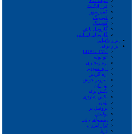
شیلنگ باد
فرز انگشتی
کمپرسور
کوبلینگ
کوپلینگ
گازوییل پاش
گازوییل پل=اش
ابزار باغبانی
ابزار برقی
LDKD TVC
اتو لوله
اره زنجیری
اره عمودبر
اره گردبر
اینورتر جوش
بتن کن
بکس برقی
بکس شارژی
بلوور
پروفیل بر
پولیش
پیستوله برقی
تراز لیزری
دریل