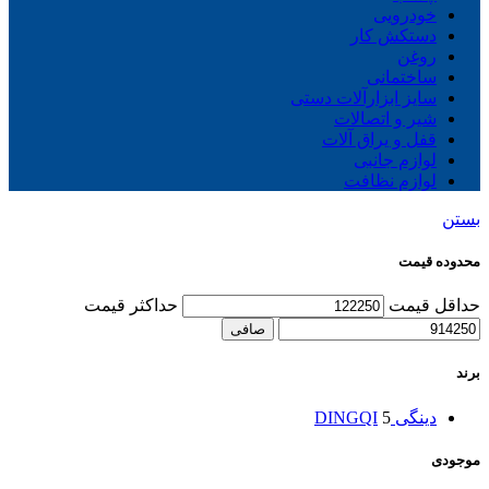
خودرویی
دستکش کار
روغن
ساختمانی
سایز ابزارآلات دستی
شیر و اتصالات
قفل و یراق آلات
لوازم جانبی
لوازم نظافت
بستن
محدوده قیمت
حداقل قیمت
حداكثر قيمت
صافی
برند
دینگی DINGQI
5
موجودی