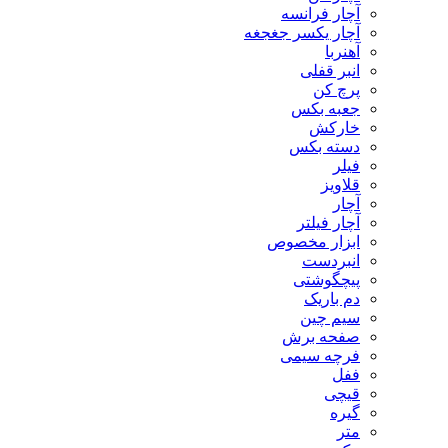
آچار فرانسه
آچار یکسر جغجغه
آهنربا
انبر قفلی
پرچ کن
جعبه بکس
خارکش
دسته بکس
فیلر
قلاویز
آچار
آچار فیلتر
ابزار مخصوص
انبردست
پیچگوشتی
دم باریک
سیم چین
صفحه برش
فرچه سیمی
ففل
قیچی
گیره
متر