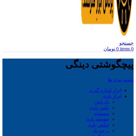
جستجو
0
items
0
تومان
پیچگوشتی دینگی
دسته بندی ها
ابزار اندازه گیری
ابزار بادی
باد پاش
بکس بادی
پیستوله
جغجغه بادی
چکش بادی
درجه باد