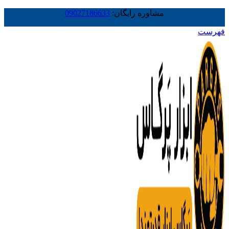
مشاوره رایگان:
09027186633
فهرست