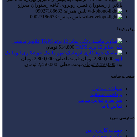
بالاتر از رستوران قصر، روبروی کافه رستوران معراج
تلفن همراه: 09027186633
تلفن تماس: 09027186633
پرفروش‌ها
قلاویز ماشینی
تکی سایز 12 برند TAPS
514,800
تومان
ماسک جوشکاری اتوماتیک
لیهو
2,800,000
تومان
قیمت اصلی: 2,800,000 تومان
بود.
2,450,000
تومان
قیمت فعلی: 2,450,000 تومان.
صفحات سایت
سوالات متداول
پرداخت مستقیم
شرایط و قوانین سایت
تماس با ما
دسترسی سریع
حساب کاربری من
پیگیری سفارش