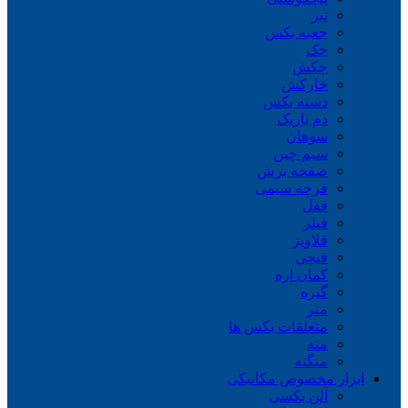
تبر
جعبه بکس
جک
چکش
خارکش
دسته بکس
دم باریک
سوهان
سیم چین
صفحه برش
فرچه سیمی
ففل
فیلر
قلاویز
قیچی
کمان اره
گیره
متر
متعلقات بکس ها
مته
منگنه
ابزار مخصوص مکانیکی
آلن بکسی