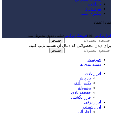
پرداخت
سبد خرید
پیگیری پستی
نماد اعتماد
ابزار پرگاس
1401
فروشگاه پرگاس
.تمامی حقوق محفوظ است.
جستجو
برای دیدن محصولاتی که دنبال آن هستید تایپ کنید.
جستجو
فهرست
دسته بندی ها
ابزار بادی
باد پاش
بکس بادی
پیستوله
جغجغه بادی
فرز انگشتی
ابزار برقی
ابزار دستی
آچار آلن