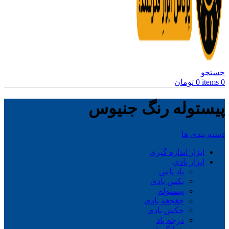
جستجو
0
items
0
تومان
پیستوله رنگ جنیوس
دسته بندی ها
ابزار اندازه گیری
ابزار بادی
باد پاش
بکس بادی
پیستوله
جغجغه بادی
چکش بادی
درجه باد