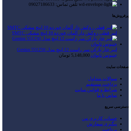
تلفن تماس: 09027186633
پرفروش‌ها
انبر قفلی روکش دار آلمان خورده 10 اینچ مشکی SMTC
انبر خار بازکن سر راست 12 اینچ مدل Genius 551250
جنیوس تایوان
5,148,000
تومان
صفحات سایت
سوالات متداول
پرداخت مستقیم
شرایط و قوانین سایت
تماس با ما
دسترسی سریع
حساب کاربری من
پیگیری سفارش
پرداخت