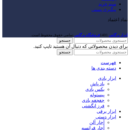
سبد خرید
پیگیری پستی
نماد اعتماد
ابزار پرگاس
1401
فروشگاه پرگاس
.تمامی حقوق محفوظ است.
جستجو
برای دیدن محصولاتی که دنبال آن هستید تایپ کنید.
جستجو
فهرست
دسته بندی ها
ابزار بادی
باد پاش
بکس بادی
پیستوله
جغجغه بادی
فرز انگشتی
ابزار برقی
ابزار دستی
آچار آلن
آچار فرانسه