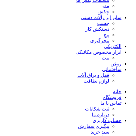
متعلقات بکس ها
مته
چکش
سایز ابزارآلات دستی
چسب
دستکش کار
پیچ
پنچرگیری
الکتریکی
ابزار مخصوص مکانیکی
بیت
روغن
ساختمانی
قفل و یراق آلات
لوازم نظافت
خانه
فروشگاه
تماس با ما
ثبت شکایات
درباره ما
حساب کاربری
پیگیری سفارش
سبد خرید