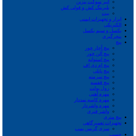
انبر سوکت بنزین
بلبرینگ کش و فولی کش
بیت
ابزار و تجهیزات ایمنی
الکتریکی
بکسل و سیم بکسل
پنچرگیری
پیچ
پیچ آچار خور
پیچ آلن خور
پیچ استوانه
پیچ ام دی اف
پیچ پانلی
پیچ سرمته
پیچ قفسه
رول بولت
مهره آهنی
مهره کاسه نمددار
مهره واشردار
واشر فنری
پیچ متری
تجهیزات تعمیرگاهی
سری گریس پمپ
چسب