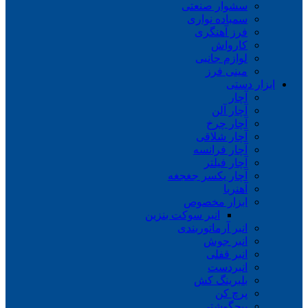
سشوار صنعتی
سمباده نواری
فرز آهنگری
کارواش
لوازم جانبی
مینی فرز
ابزار دستی
آچار
آچار آلن
آچار چرخ
آچار شلاقی
آچار فرانسه
آچار فیلتر
آچار یکسر جغجغه
آهنربا
ابزار مخصوص
انبر سوکت بنزین
انبر آرماتوربندی
انبر جوش
انبر قفلی
انبردست
بلبرینگ کش
پرچ کن
پیچگوشتی