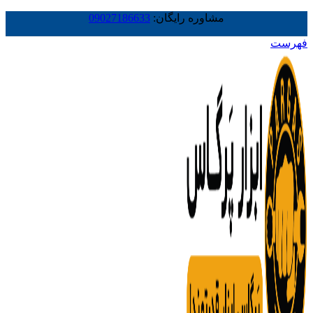
مشاوره رایگان:
09027186633
فهرست