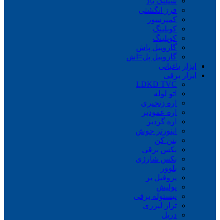
شیلنگ باد
فرز انگشتی
کمپرسور
کوبلینگ
کوپلینگ
گازوییل پاش
گازوییل پل=اش
ابزار باغبانی
ابزار برقی
LDKD TVC
اتو لوله
اره زنجیری
اره عمودبر
اره گردبر
اینورتر جوش
بتن کن
بکس برقی
بکس شارژی
بلوور
پروفیل بر
پولیش
پیستوله برقی
تراز لیزری
دریل