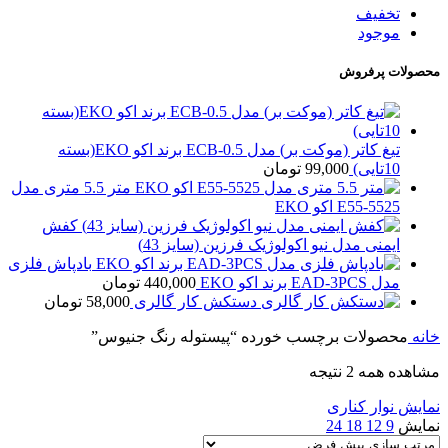
تخفیف
موجود
محصولات پرفروش
تیغ کاتر (موکت بر) مدل ECB-0.5 برند اکو EKO(بسته
10تایی)
99,000
تومان
متر 5.5 متری مدل
E55-5525 اکو EKO
کفش
ایمنی مدل نیو اکولوژیک فرزین (سایز 43)
بادپاش فلزی
مدل EAD-3PCS برند اکو EKO
440,000
تومان
دستکش کار گالری
58,000
تومان
خانه
محصولات برچسب خورده “پیستوله رنگ جنیوس”
مشاهده همه 2 نتیجه
نمایش نوار کناری
نمایش
9
12
18
24