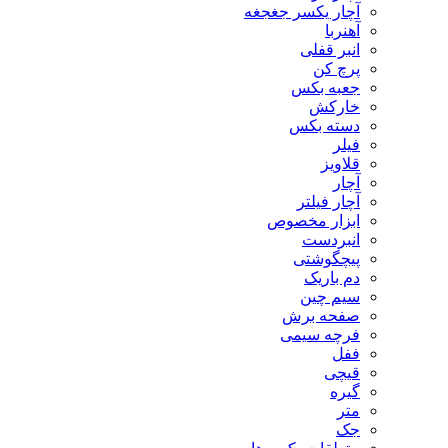
آچار یکسر جغجغه
آهنربا
انبر قفلی
پرچ کن
جعبه بکس
خارکش
دسته بکس
فیلر
قلاویز
آچار
آچار فیلتر
ابزار مخصوص
انبردست
پیچگوشتی
دم باریک
سیم چین
صفحه برش
فرچه سیمی
ففل
قیچی
گیره
متر
جک