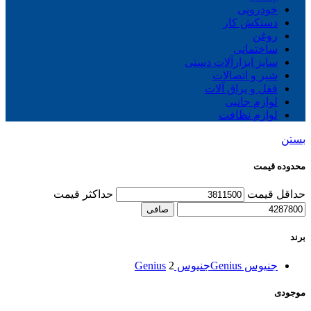
خودرویی
دستکش کار
روغن
ساختمانی
سایز ابزارآلات دستی
شیر و اتصالات
قفل و یراق آلات
لوازم جانبی
لوازم نظافت
بستن
محدوده قیمت
حداقل قیمت
حداكثر قيمت
صافی
برند
جنیوس Genius
جنیوس Genius
2
موجودی