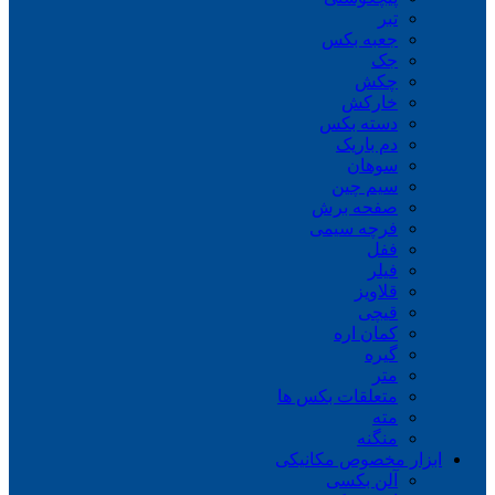
تبر
جعبه بکس
جک
چکش
خارکش
دسته بکس
دم باریک
سوهان
سیم چین
صفحه برش
فرچه سیمی
ففل
فیلر
قلاویز
قیچی
کمان اره
گیره
متر
متعلقات بکس ها
مته
منگنه
ابزار مخصوص مکانیکی
آلن بکسی