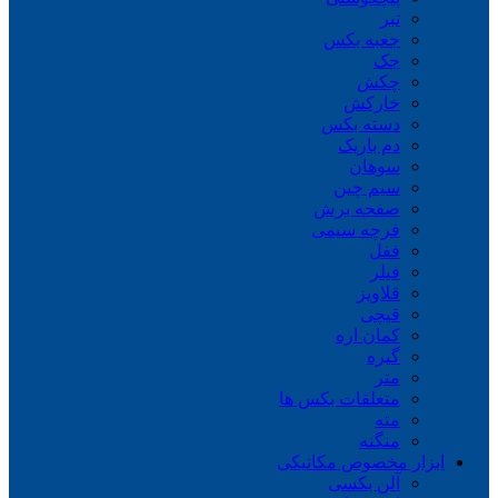
تبر
جعبه بکس
جک
چکش
خارکش
دسته بکس
دم باریک
سوهان
سیم چین
صفحه برش
فرچه سیمی
ففل
فیلر
قلاویز
قیچی
کمان اره
گیره
متر
متعلقات بکس ها
مته
منگنه
ابزار مخصوص مکانیکی
آلن بکسی