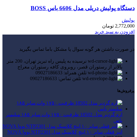
دستگاه پولیش دریلی مدل 6606 باس BOSS
پولیش
2,772,000
تومان
افزودن به سبد خرید
در صورت داشتن هر گونه سوال یا مشکل باما تماس بگیرید
نرسیده به پلیس راه تبریز تهران، 200 متر
بالاتر از رستوران قصر، روبروی کافه رستوران معراج
تلفن همراه: 09027186633
تلفن تماس: 09027186633
پرفروش‌ها
اره گردبر مدل 18502 ظرفیت ۱۷۵۰ وات سایز ۱۸۵ میلیمتر
باس
انبر قفلی سایز ۱۰ اینچ کلاسیک مدل NTP2301 نووا NOVA