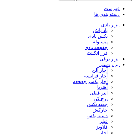
فهرست
دسته بندی ها
ابزار بادی
باد پاش
بکس بادی
پیستوله
جغجغه بادی
فرز انگشتی
ابزار برقی
ابزار دستی
آچار آلن
آچار فرانسه
آچار یکسر جغجغه
آهنربا
انبر قفلی
پرچ کن
جعبه بکس
خارکش
دسته بکس
فیلر
قلاویز
آچار