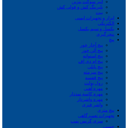
انبر سوکت بنزین
بلبرینگ کش و فولی کش
بیت
ابزار و تجهیزات ایمنی
الکتریکی
بکسل و سیم بکسل
پنچرگیری
پیچ
پیچ آچار خور
پیچ آلن خور
پیچ استوانه
پیچ ام دی اف
پیچ پانلی
پیچ سرمته
پیچ قفسه
رول بولت
مهره آهنی
مهره کاسه نمددار
مهره واشردار
واشر فنری
پیچ متری
تجهیزات تعمیرگاهی
سری گریس پمپ
چسب