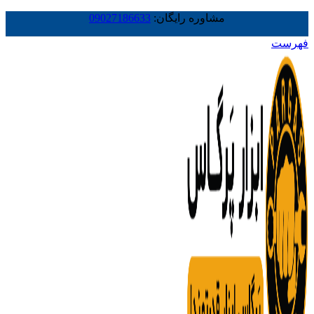
مشاوره رایگان:
09027186633
فهرست