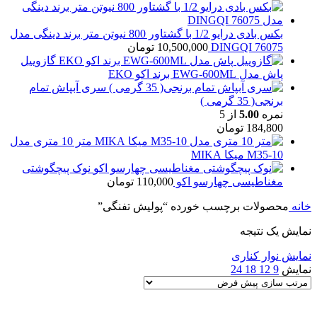
بکس بادی درایو 1/2 با گشتاور 800 نیوتن متر برند دینگی مدل
76075 DINGQI
10,500,000
تومان
گازوییل
پاش مدل EWG-600ML برند اکو EKO
سری آبپاش تمام
برنجی( 35 گرمی )
نمره
5.00
از 5
184,800
تومان
متر 10 متری مدل
M35-10 میکا MIKA
نوک پیچگوشتی
مغناطیسی چهارسو اکو
110,000
تومان
خانه
محصولات برچسب خورده “پولیش تفنگی”
نمایش یک نتیجه
نمایش نوار کناری
نمایش
9
12
18
24