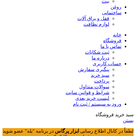
بیت
روغن
ساختمانی
قفل و یراق آلات
لوازم نظافت
خانه
فروشگاه
تماس با ما
ثبت شکایات
درباره ما
حساب کاربری
پیگیری سفارش
سبد خرید
پرداخت
سوالات متداول
شرایط و قوانین سایت
لیست خرید بعدی
ورود به سیستم / ثبت نام
سبد خرید فروشگاه
بستن
لطفاً در کانال اطلاع رسانی
ابزار پرگاس
در برنامه "بله" عضو شوید