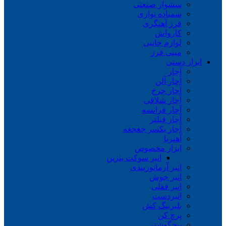
سشوار صنعتی
سمباده نواری
فرز آهنگری
کارواش
لوازم جانبی
مینی فرز
ابزار دستی
آچار
آچار آلن
آچار چرخ
آچار شلاقی
آچار فرانسه
آچار فیلتر
آچار یکسر جغجغه
آهنربا
ابزار مخصوص
انبر سوکت بنزین
انبر آرماتوربندی
انبر جوش
انبر قفلی
انبردست
بلبرینگ کش
پرچ کن
پیچگوشتی