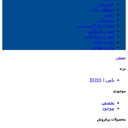
خودرویی
دستکش کار
روغن
ساختمانی
سایز ابزارآلات دستی
شیر و اتصالات
قفل و یراق آلات
لوازم جانبی
لوازم نظافت
بستن
برند
باس BOSS
1
موجودی
تخفیف
موجود
محصولات پرفروش