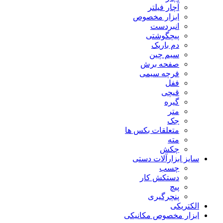
آچار فیلتر
ابزار مخصوص
انبردست
پیچگوشتی
دم باریک
سیم چین
صفحه برش
فرچه سیمی
ففل
قیچی
گیره
متر
جک
متعلقات بکس ها
مته
چکش
سایز ابزارآلات دستی
چسب
دستکش کار
پیچ
پنچرگیری
الکتریکی
ابزار مخصوص مکانیکی