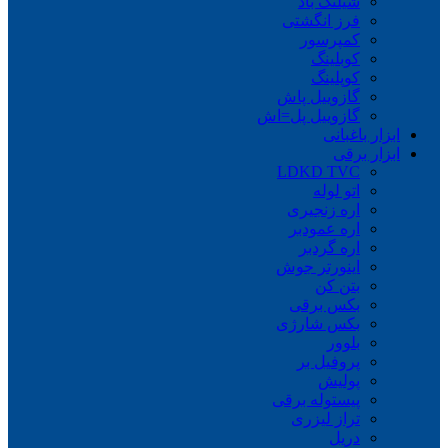
شیلنگ باد
فرز انگشتی
کمپرسور
کوبلینگ
کوپلینگ
گازوییل پاش
گازوییل پل=اش
ابزار باغبانی
ابزار برقی
LDKD TVC
اتو لوله
اره زنجیری
اره عمودبر
اره گردبر
اینورتر جوش
بتن کن
بکس برقی
بکس شارژی
بلوور
پروفیل بر
پولیش
پیستوله برقی
تراز لیزری
دریل