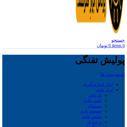
جستجو
0
items
0
تومان
پولیش تفنگی
دسته بندی ها
ابزار اندازه گیری
ابزار بادی
باد پاش
بکس بادی
پیستوله
جغجغه بادی
چکش بادی
درجه باد