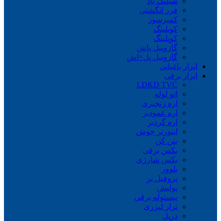
شیلنگ باد
فرز انگشتی
کمپرسور
کوبلینگ
کوپلینگ
گازوییل پاش
گازوییل پل=اش
ابزار باغبانی
ابزار برقی
LDKD TVC
اتو لوله
اره زنجیری
اره عمودبر
اره گردبر
اینورتر جوش
بتن کن
بکس برقی
بکس شارژی
بلوور
پروفیل بر
پولیش
پیستوله برقی
تراز لیزری
دریل