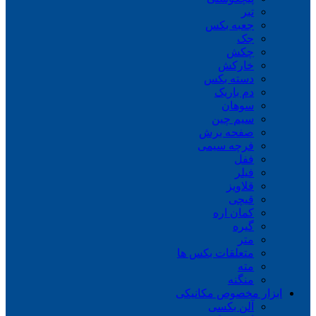
تبر
جعبه بکس
جک
چکش
خارکش
دسته بکس
دم باریک
سوهان
سیم چین
صفحه برش
فرچه سیمی
ففل
فیلر
قلاویز
قیچی
کمان اره
گیره
متر
متعلقات بکس ها
مته
منگنه
ابزار مخصوص مکانیکی
آلن بکسی