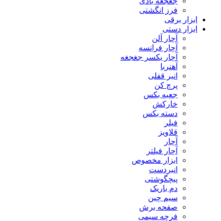
جغجغه بادی
فرز انگشتی
ابزار برقی
ابزار دستی
آچار آلن
آچار فرانسه
آچار یکسر جغجغه
آهنربا
انبر قفلی
پرچ کن
جعبه بکس
خارکش
دسته بکس
فیلر
قلاویز
آچار
آچار فیلتر
ابزار مخصوص
انبردست
پیچگوشتی
دم باریک
سیم چین
صفحه برش
فرچه سیمی