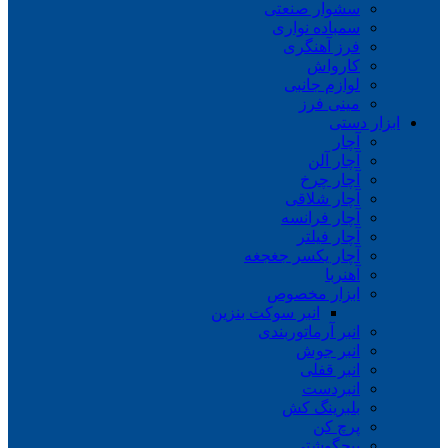
سشوار صنعتی
سمباده نواری
فرز آهنگری
کارواش
لوازم جانبی
مینی فرز
ابزار دستی
آچار
آچار آلن
آچار چرخ
آچار شلاقی
آچار فرانسه
آچار فیلتر
آچار یکسر جغجغه
آهنربا
ابزار مخصوص
انبر سوکت بنزین
انبر آرماتوربندی
انبر جوش
انبر قفلی
انبردست
بلبرینگ کش
پرچ کن
پیچگوشتی