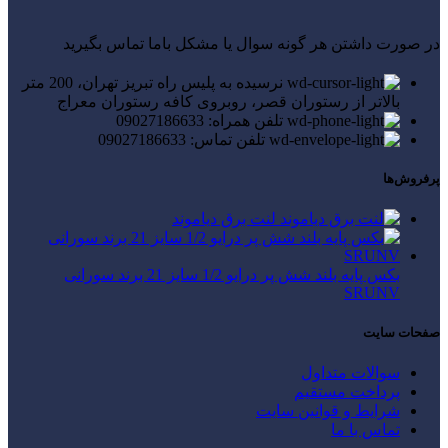
در صورت داشتن هر گونه سوال یا مشکل باما تماس بگیرید
نرسیده به پلیس راه تبریز تهران، 200 متر
بالاتر از رستوران قصر، روبروی کافه رستوران معراج
تلفن همراه: 09027186633
تلفن تماس: 09027186633
پرفروش‌ها
لنت برق دیاموند
بکس پایه بلند شش پر درایو 1/2 سایز 21 برند سورانی
SRUNV
صفحات سایت
سوالات متداول
پرداخت مستقیم
شرایط و قوانین سایت
تماس با ما