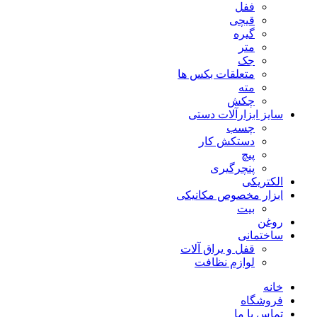
ففل
قیچی
گیره
متر
جک
متعلقات بکس ها
مته
چکش
سایز ابزارآلات دستی
چسب
دستکش کار
پیچ
پنچرگیری
الکتریکی
ابزار مخصوص مکانیکی
بیت
روغن
ساختمانی
قفل و یراق آلات
لوازم نظافت
خانه
فروشگاه
تماس با ما