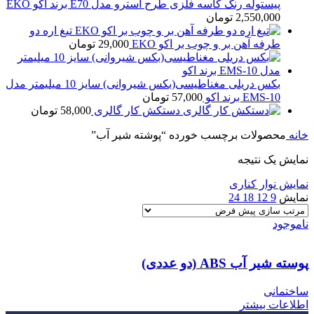
پیستوله رنگ کاسه فلزی طرح آسترو مدل E70 برند اکو EKO
2,550,000
تومان
تیغ اره دو
طرفه آهن بر و چوب بر اکو EKO
29,000
تومان
بکس دریلی مغناطیسی(بکس شیروانی) سایز 10 میلیمتر مدل
EMS-10 برند اکو
57,000
تومان
دستکش کار گالری
58,000
تومان
خانه
محصولات برچسب خورده “پوشته شیر آب”
نمایش یک نتیجه
نمایش نوار کناری
نمایش
9
12
18
24
ناموجود
پوسته شیر آب ABS (دو عددی)
ساختمانی
اطلاعات بیشتر