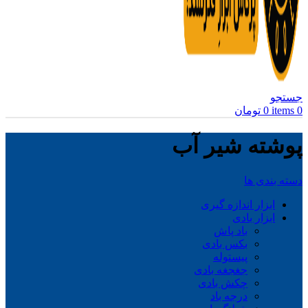
جستجو
0
items
0
تومان
پوشته شیر آب
دسته بندی ها
ابزار اندازه گیری
ابزار بادی
باد پاش
بکس بادی
پیستوله
جغجغه بادی
چکش بادی
درجه باد