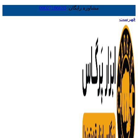
مشاوره رایگان:
09027186633
فهرست