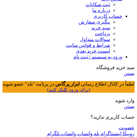
ثبت شکایات
درباره ما
حساب کاربری
پیگیری سفارش
سبد خرید
پرداخت
سوالات متداول
شرایط و قوانین سایت
لیست خرید بعدی
ورود به سیستم / ثبت نام
سبد خرید فروشگاه
بستن
لطفاً در کانال اطلاع رسانی
ابزار پرگاس
در برنامه "بله" عضو شوید
(برای ورود کلیک کنید)
وارد شوید
بستن
حساب کاربری ندارید؟
عضویت
روبیکا
اینستاگرام
بله
واتساپ
واتساپ
تلگرام