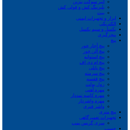
انبر سوکت بنزین
بلبرینگ کش و فولی کش
بیت
ابزار و تجهیزات ایمنی
الکتریکی
بکسل و سیم بکسل
پنچرگیری
پیچ
پیچ آچار خور
پیچ آلن خور
پیچ استوانه
پیچ ام دی اف
پیچ پانلی
پیچ سرمته
پیچ قفسه
رول بولت
مهره آهنی
مهره کاسه نمددار
مهره واشردار
واشر فنری
پیچ متری
تجهیزات تعمیرگاهی
سری گریس پمپ
چسب