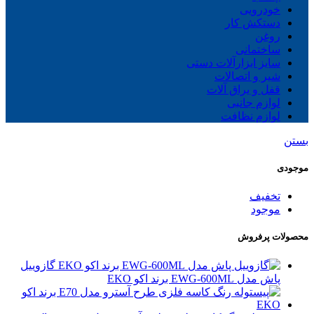
خودرویی
دستکش کار
روغن
ساختمانی
سایز ابزارآلات دستی
شیر و اتصالات
قفل و یراق آلات
لوازم جانبی
لوازم نظافت
بستن
موجودی
تخفیف
موجود
محصولات پرفروش
گازوییل
پاش مدل EWG-600ML برند اکو EKO