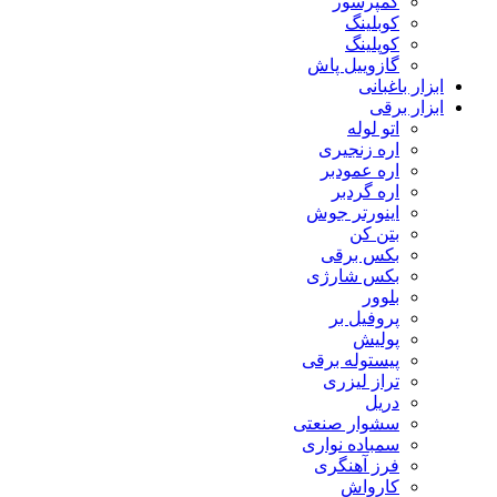
کمپرسور
کوبلینگ
کوپلینگ
گازوییل پاش
ابزار باغبانی
ابزار برقی
اتو لوله
اره زنجیری
اره عمودبر
اره گردبر
اینورتر جوش
بتن کن
بکس برقی
بکس شارژی
بلوور
پروفیل بر
پولیش
پیستوله برقی
تراز لیزری
دریل
سشوار صنعتی
سمباده نواری
فرز آهنگری
کارواش