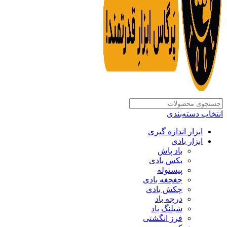
انتخاب دسته‌بندی
ابزار اندازه گیری
ابزار بادی
باد پاش
بکس بادی
پیستوله
جغجغه بادی
چکش بادی
درجه باد
شیلنگ باد
فرز انگشتی