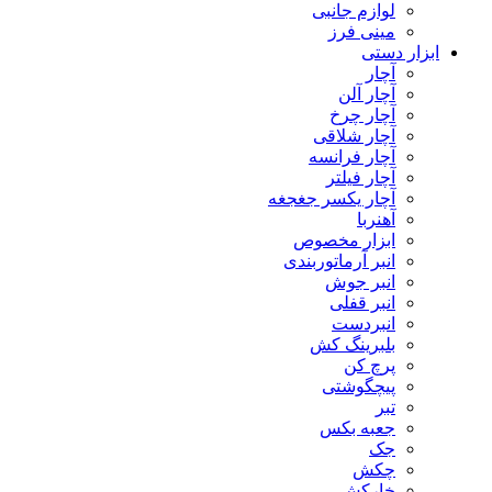
لوازم جانبی
مینی فرز
ابزار دستی
آچار
آچار آلن
آچار چرخ
آچار شلاقی
آچار فرانسه
آچار فیلتر
آچار یکسر جغجغه
آهنربا
ابزار مخصوص
انبر آرماتوربندی
انبر جوش
انبر قفلی
انبردست
بلبرینگ کش
پرچ کن
پیچگوشتی
تبر
جعبه بکس
جک
چکش
خارکش