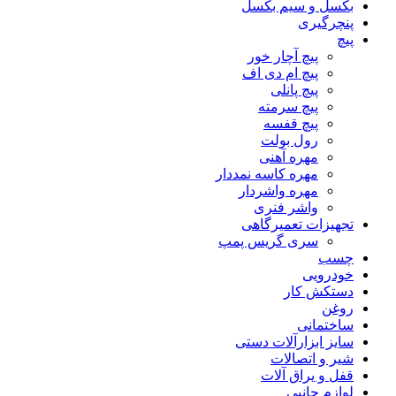
بکسل و سیم بکسل
پنچرگیری
پیچ
پیچ آچار خور
پیچ ام دی اف
پیچ پانلی
پیچ سرمته
پیچ قفسه
رول بولت
مهره آهنی
مهره کاسه نمددار
مهره واشردار
واشر فنری
تجهیزات تعمیرگاهی
سری گریس پمپ
چسب
خودرویی
دستکش کار
روغن
ساختمانی
سایز ابزارآلات دستی
شیر و اتصالات
قفل و یراق آلات
لوازم جانبی