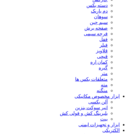
دسته بکس
دم باریک
سوهان
سیم چین
صفحه برش
فرچه سیمی
ففل
فیلر
قلاویز
قیچی
کمان اره
گیره
متر
متعلقات بکس ها
مته
منگنه
ابزار مخصوص مکانیکی
آلن بکسی
انبر سوکت بنزین
بلبرینگ کش و فولی کش
بیت
ابزار و تجهیزات ایمنی
الکتریکی