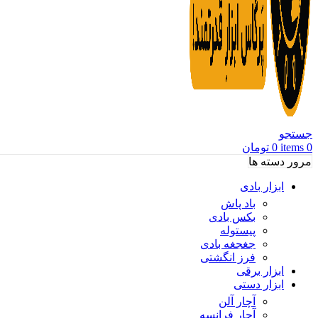
جستجو
0
items
0
تومان
مرور دسته ها
ابزار بادی
باد پاش
بکس بادی
پیستوله
جغجغه بادی
فرز انگشتی
ابزار برقی
ابزار دستی
آچار آلن
آچار فرانسه