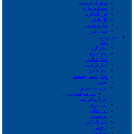
سشوار صنعتی
سمباده نواری
فرز آهنگری
کارواش
لوازم جانبی
مینی فرز
ابزار دستی
آچار
آچار آلن
آچار چرخ
آچار شلاقی
آچار فرانسه
آچار فیلتر
آچار یکسر جغجغه
آهنربا
ابزار مخصوص
انبر سوکت بنزین
انبر آرماتوربندی
انبر جوش
انبر قفلی
انبردست
بلبرینگ کش
پرچ کن
پیچگوشتی