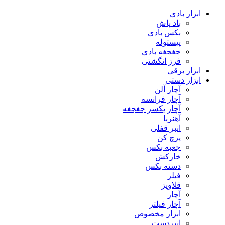
ابزار بادی
باد پاش
بکس بادی
پیستوله
جغجغه بادی
فرز انگشتی
ابزار برقی
ابزار دستی
آچار آلن
آچار فرانسه
آچار یکسر جغجغه
آهنربا
انبر قفلی
پرچ کن
جعبه بکس
خارکش
دسته بکس
فیلر
قلاویز
آچار
آچار فیلتر
ابزار مخصوص
انبردست