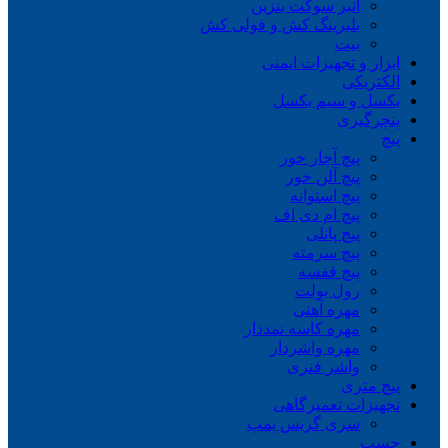
انبر سوکت بنزین
بلبرینگ کش و فولی کش
بیت
ابزار و تجهیزات ایمنی
الکتریکی
بکسل و سیم بکسل
پنچرگیری
پیچ
پیچ آچار خور
پیچ آلن خور
پیچ استوانه
پیچ ام دی اف
پیچ پانلی
پیچ سرمته
پیچ قفسه
رول بولت
مهره آهنی
مهره کاسه نمددار
مهره واشردار
واشر فنری
پیچ متری
تجهیزات تعمیرگاهی
سری گریس پمپ
چسب