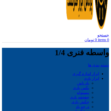
جستجو
0
items
0
تومان
واسطه فنری 1/4
دسته بندی ها
ابزار اندازه گیری
ابزار بادی
باد پاش
بکس بادی
پیستوله
جغجغه بادی
چکش بادی
درجه باد