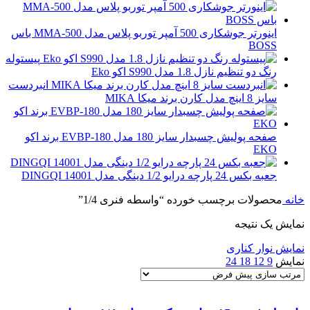
اینورتر جوشکاری 500 آمپر توربو پلاس مدل MMA-500 باس
BOSS
پیستوله
رنگ دو تنظیم نازل 1.8 مدل S990 اکو Eko
انبردست
سایز 8 اینچ مدل کارن برند میکا MIKA
صفحه پولیش چسبدار سایز 180 مدل EVBP-180 برند اکو
EKO
جعبه بکس 24 پارچه درایو 1/2 دینگی مدل 14001 DINGQI
خانه
محصولات برچسب خورده “واسطه فنری 1/4”
نمایش یک نتیجه
نمایش نوار کناری
نمایش
9
12
18
24