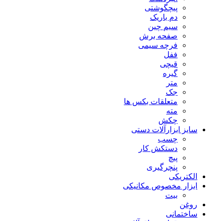
پیچگوشتی
دم باریک
سیم چین
صفحه برش
فرچه سیمی
ففل
قیچی
گیره
متر
جک
متعلقات بکس ها
مته
چکش
سایز ابزارآلات دستی
چسب
دستکش کار
پیچ
پنچرگیری
الکتریکی
ابزار مخصوص مکانیکی
بیت
روغن
ساختمانی