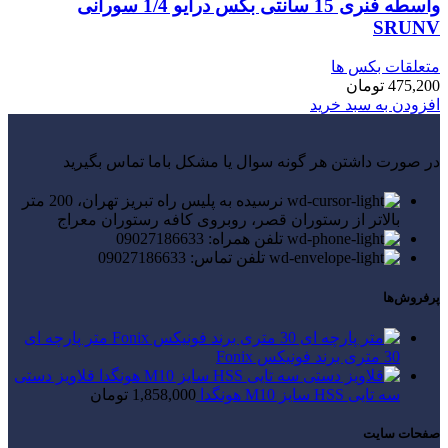
واسطه فنری 15 سانتی بکس درایو 1/4 سورانی
SRUNV
متعلقات بکس ها
475,200
تومان
افزودن به سبد خرید
در صورت داشتن هر گونه سوال یا مشکل باما تماس بگیرید
نرسیده به پلیس راه تبریز تهران، 200 متر
بالاتر از رستوران قصر، روبروی کافه رستوران معراج
تلفن همراه: 09027186633
تلفن تماس: 09027186633
پرفروش‌ها
متر پارچه ای
30 متری برند فونیکس Fonix
قلاویز دستی
سه تایی HSS سایز M10 هونگدا
1,858,000
تومان
صفحات سایت