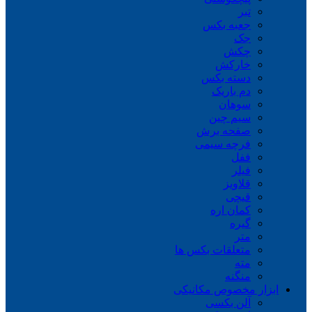
تبر
جعبه بکس
جک
چکش
خارکش
دسته بکس
دم باریک
سوهان
سیم چین
صفحه برش
فرچه سیمی
ففل
فیلر
قلاویز
قیچی
کمان اره
گیره
متر
متعلقات بکس ها
مته
منگنه
ابزار مخصوص مکانیکی
آلن بکسی