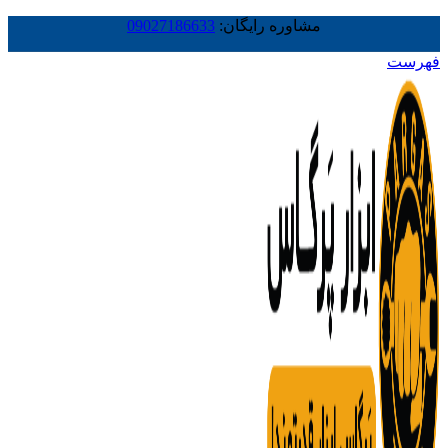
مشاوره رایگان:
09027186633
فهرست