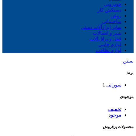
خودرویی
دستکش کار
روغن
ساختمانی
سایز ابزارآلات دستی
شیر و اتصالات
قفل و یراق آلات
لوازم جانبی
لوازم نظافت
بستن
برند
سورانی
1
موجودی
تخفیف
موجود
محصولات پرفروش