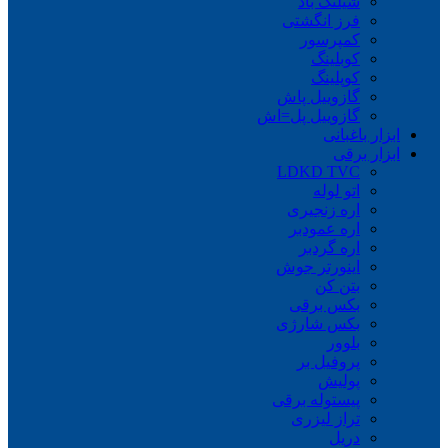
شیلنگ باد
فرز انگشتی
کمپرسور
کوبلینگ
کوپلینگ
گازوییل پاش
گازوییل پل=اش
ابزار باغبانی
ابزار برقی
LDKD TVC
اتو لوله
اره زنجیری
اره عمودبر
اره گردبر
اینورتر جوش
بتن کن
بکس برقی
بکس شارژی
بلوور
پروفیل بر
پولیش
پیستوله برقی
تراز لیزری
دریل