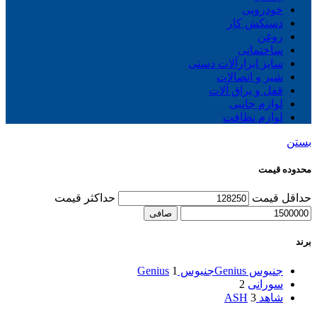
خودرویی
دستکش کار
روغن
ساختمانی
سایز ابزارآلات دستی
شیر و اتصالات
قفل و یراق آلات
لوازم جانبی
لوازم نظافت
بستن
محدوده قیمت
حداقل قیمت
حداكثر قيمت
صافی
برند
جنیوس Genius
جنیوس Genius
1
سورانی
2
شاهد ASH
3