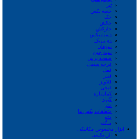
تبر
جعبه بکس
جک
چکش
خارکش
دسته بکس
دم باریک
سوهان
سیم چین
صفحه برش
فرچه سیمی
ففل
فیلر
قلاویز
قیچی
کمان اره
گیره
متر
متعلقات بکس ها
مته
منگنه
ابزار مخصوص مکانیکی
آلن بکسی