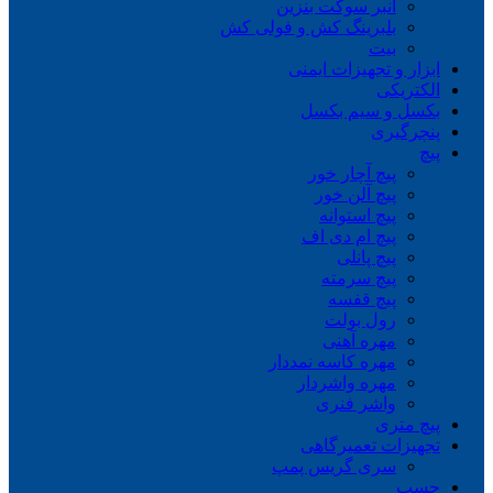
انبر سوکت بنزین
بلبرینگ کش و فولی کش
بیت
ابزار و تجهیزات ایمنی
الکتریکی
بکسل و سیم بکسل
پنچرگیری
پیچ
پیچ آچار خور
پیچ آلن خور
پیچ استوانه
پیچ ام دی اف
پیچ پانلی
پیچ سرمته
پیچ قفسه
رول بولت
مهره آهنی
مهره کاسه نمددار
مهره واشردار
واشر فنری
پیچ متری
تجهیزات تعمیرگاهی
سری گریس پمپ
چسب