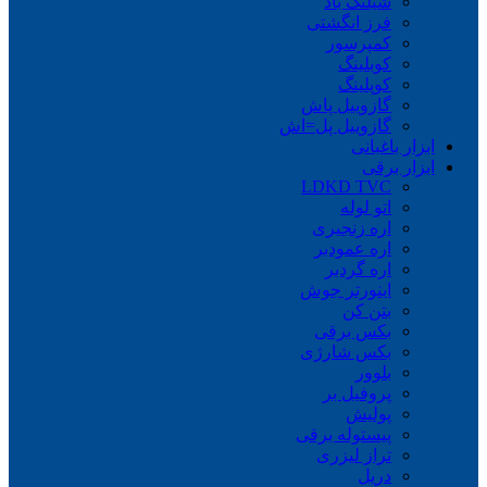
شیلنگ باد
فرز انگشتی
کمپرسور
کوبلینگ
کوپلینگ
گازوییل پاش
گازوییل پل=اش
ابزار باغبانی
ابزار برقی
LDKD TVC
اتو لوله
اره زنجیری
اره عمودبر
اره گردبر
اینورتر جوش
بتن کن
بکس برقی
بکس شارژی
بلوور
پروفیل بر
پولیش
پیستوله برقی
تراز لیزری
دریل