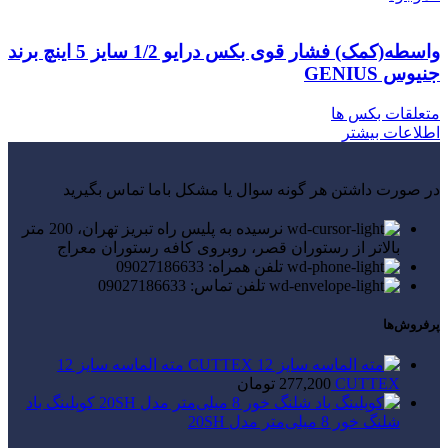
واسطه(کمک) فشار قوی بکس درایو 1/2 سایز 5 اینچ برند
جنیوس GENIUS
متعلقات بکس ها
اطلاعات بیشتر
در صورت داشتن هر گونه سوال یا مشکل باما تماس بگیرید
نرسیده به پلیس راه تبریز تهران، 200 متر
بالاتر از رستوران قصر، روبروی کافه رستوران معراج
تلفن همراه: 09027186633
تلفن تماس: 09027186633
پرفروش‌ها
مته الماسه سایز 12
CUTTEX
277,200
تومان
کوپلینگ باد
شلنگ خور 8 میلی‌متر مدل 20SH