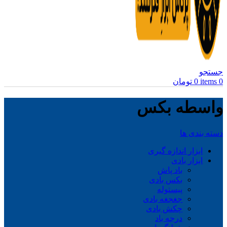
جستجو
0
items
0
تومان
واسطه بکس
دسته بندی ها
ابزار اندازه گیری
ابزار بادی
باد پاش
بکس بادی
پیستوله
جغجغه بادی
چکش بادی
درجه باد