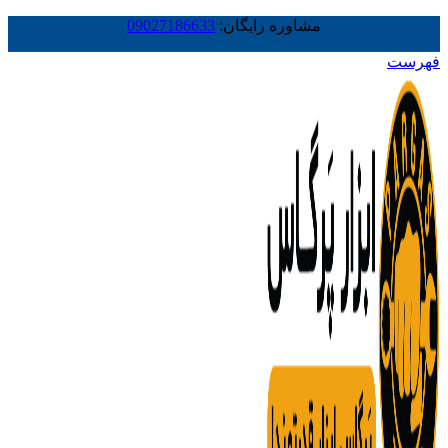
مشاوره رایگان:
09027186633
فهرست