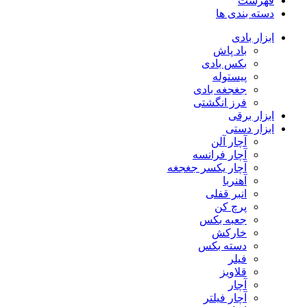
فهرست
دسته بندی ها
ابزار بادی
باد پاش
بکس بادی
پیستوله
جغجغه بادی
فرز انگشتی
ابزار برقی
ابزار دستی
آچار آلن
آچار فرانسه
آچار یکسر جغجغه
آهنربا
انبر قفلی
پرچ کن
جعبه بکس
خارکش
دسته بکس
فیلر
قلاویز
آچار
آچار فیلتر