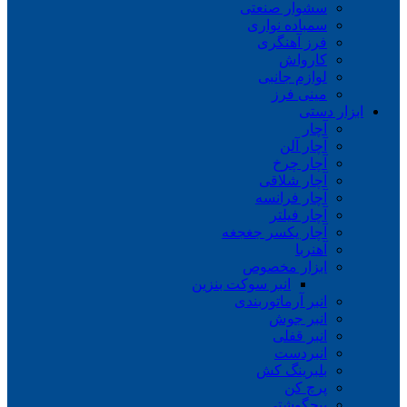
سشوار صنعتی
سمباده نواری
فرز آهنگری
کارواش
لوازم جانبی
مینی فرز
ابزار دستی
آچار
آچار آلن
آچار چرخ
آچار شلاقی
آچار فرانسه
آچار فیلتر
آچار یکسر جغجغه
آهنربا
ابزار مخصوص
انبر سوکت بنزین
انبر آرماتوربندی
انبر جوش
انبر قفلی
انبردست
بلبرینگ کش
پرچ کن
پیچگوشتی