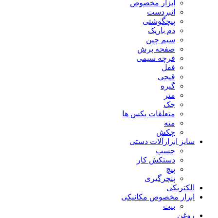
ابزار مخصوص
انبردست
پیچگوشتی
دم باریک
سیم چین
صفحه برش
فرچه سیمی
ففل
قیچی
گیره
متر
جک
متعلقات بکس ها
مته
چکش
سایز ابزارآلات دستی
چسب
دستکش کار
پیچ
پنچرگیری
الکتریکی
ابزار مخصوص مکانیکی
بیت
روغن