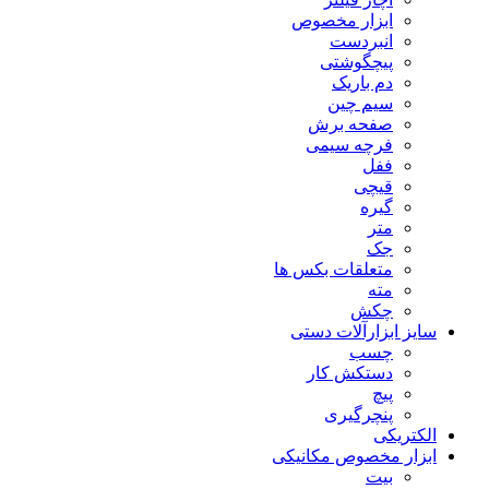
ابزار مخصوص
انبردست
پیچگوشتی
دم باریک
سیم چین
صفحه برش
فرچه سیمی
ففل
قیچی
گیره
متر
جک
متعلقات بکس ها
مته
چکش
سایز ابزارآلات دستی
چسب
دستکش کار
پیچ
پنچرگیری
الکتریکی
ابزار مخصوص مکانیکی
بیت