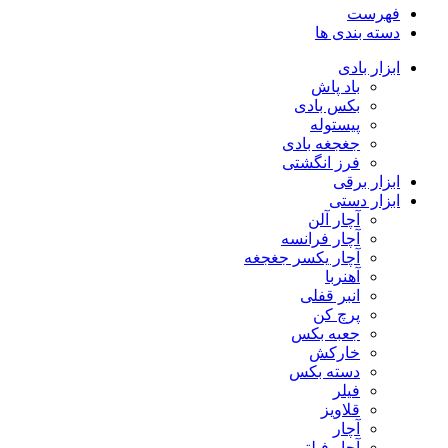
فهرست
دسته بندی ها
ابزار بادی
باد پاش
بکس بادی
پیستوله
جغجغه بادی
فرز انگشتی
ابزار برقی
ابزار دستی
آچار آلن
آچار فرانسه
آچار یکسر جغجغه
آهنربا
انبر قفلی
پرچ کن
جعبه بکس
خارکش
دسته بکس
فیلر
قلاویز
آچار
آچار فیلتر