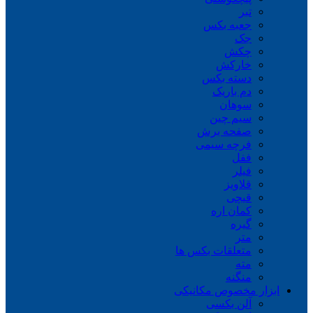
تبر
جعبه بکس
جک
چکش
خارکش
دسته بکس
دم باریک
سوهان
سیم چین
صفحه برش
فرچه سیمی
ففل
فیلر
قلاویز
قیچی
کمان اره
گیره
متر
متعلقات بکس ها
مته
منگنه
ابزار مخصوص مکانیکی
آلن بکسی