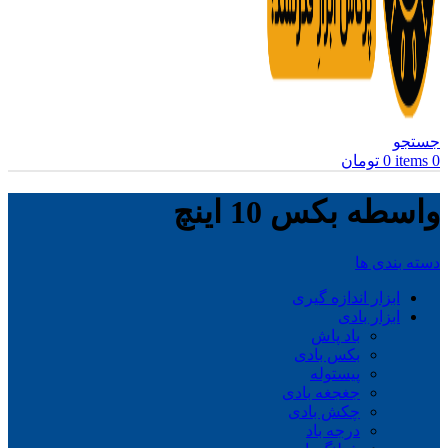
جستجو
0
items
0
تومان
واسطه بکس 10 اینچ
دسته بندی ها
ابزار اندازه گیری
ابزار بادی
باد پاش
بکس بادی
پیستوله
جغجغه بادی
چکش بادی
درجه باد