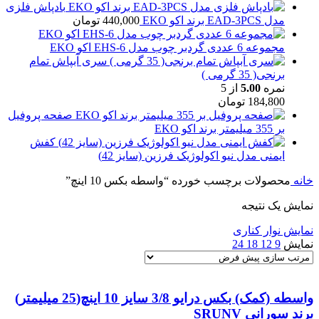
بادپاش فلزی
مدل EAD-3PCS برند اکو EKO
440,000
تومان
مجموعه 6 عددی گردبر چوب مدل EHS-6 اکو EKO
سری آبپاش تمام
برنجی( 35 گرمی )
نمره
5.00
از 5
184,800
تومان
صفحه پروفیل
بر 355 میلیمتر برند اکو EKO
کفش
ایمنی مدل نیو اکولوژیک فرزین (سایز 42)
خانه
محصولات برچسب خورده “واسطه بکس 10 اینچ”
نمایش یک نتیجه
نمایش نوار کناری
نمایش
9
12
18
24
واسطه (کمک) بکس درایو 3/8 سایز 10 اینچ(25 میلیمتر)
برند سورانی SRUNV