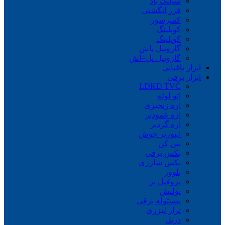
شیلنگ باد
فرز انگشتی
کمپرسور
کوبلینگ
کوپلینگ
گازوییل پاش
گازوییل پل=اش
ابزار باغبانی
ابزار برقی
LDKD TVC
اتو لوله
اره زنجیری
اره عمودبر
اره گردبر
اینورتر جوش
بتن کن
بکس برقی
بکس شارژی
بلوور
پروفیل بر
پولیش
پیستوله برقی
تراز لیزری
دریل