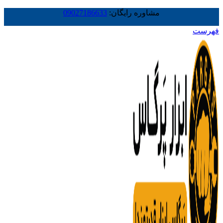
مشاوره رایگان:
09027186633
فهرست