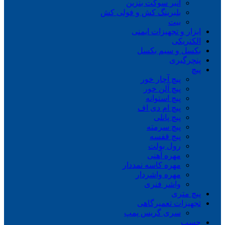
انبر سوکت بنزین
بلبرینگ کش و فولی کش
بیت
ابزار و تجهیزات ایمنی
الکتریکی
بکسل و سیم بکسل
پنچرگیری
پیچ
پیچ آچار خور
پیچ آلن خور
پیچ استوانه
پیچ ام دی اف
پیچ پانلی
پیچ سرمته
پیچ قفسه
رول بولت
مهره آهنی
مهره کاسه نمددار
مهره واشردار
واشر فنری
پیچ متری
تجهیزات تعمیرگاهی
سری گریس پمپ
چسب