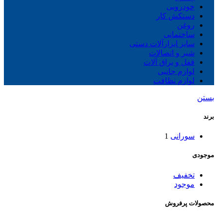
خودرویی
دستکش کار
روغن
ساختمانی
سایز ابزارآلات دستی
شیر و اتصالات
قفل و یراق آلات
لوازم جانبی
لوازم نظافت
بستن
برند
سورانی
1
موجودی
تخفیف
موجود
محصولات پرفروش