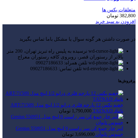
متعلقات بکس ها
382,800
تومان
افزودن به سبد خرید
در صورت داشتن هر گونه سوال یا مشکل باما تماس بگیرید
نرسیده به پلیس راه تبریز تهران، 200 متر
بالاتر از رستوران قصر، روبروی کافه رستوران معراج
تلفن همراه: 09027186633
تلفن تماس: 09027186633
پرفروش‌ها
جعبه بکس 12 پارچه فلزی درایو 1/2 اینچ مدل ART:71509
تاتناد TATNAD
1,790,000
تومان
انبر خار جمع کن سر راست 9 اینچ مدل Genius 550951
جنیوس تایوان
3,696,000
تومان