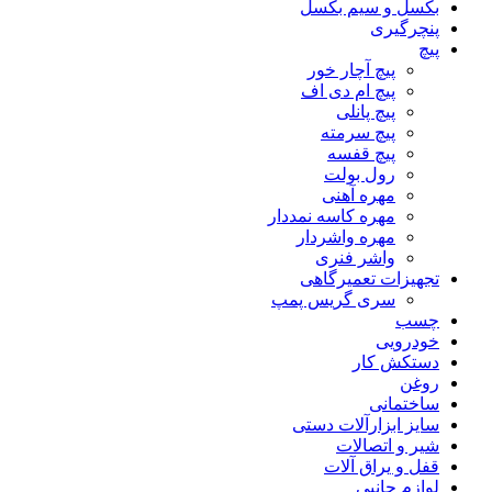
بکسل و سیم بکسل
پنچرگیری
پیچ
پیچ آچار خور
پیچ ام دی اف
پیچ پانلی
پیچ سرمته
پیچ قفسه
رول بولت
مهره آهنی
مهره کاسه نمددار
مهره واشردار
واشر فنری
تجهیزات تعمیرگاهی
سری گریس پمپ
چسب
خودرویی
دستکش کار
روغن
ساختمانی
سایز ابزارآلات دستی
شیر و اتصالات
قفل و یراق آلات
لوازم جانبی