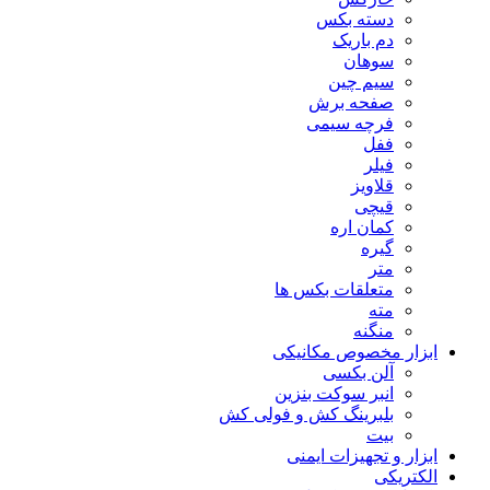
دسته بکس
دم باریک
سوهان
سیم چین
صفحه برش
فرچه سیمی
ففل
فیلر
قلاویز
قیچی
کمان اره
گیره
متر
متعلقات بکس ها
مته
منگنه
ابزار مخصوص مکانیکی
آلن بکسی
انبر سوکت بنزین
بلبرینگ کش و فولی کش
بیت
ابزار و تجهیزات ایمنی
الکتریکی