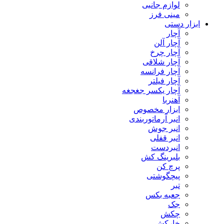
لوازم جانبی
مینی فرز
ابزار دستی
آچار
آچار آلن
آچار چرخ
آچار شلاقی
آچار فرانسه
آچار فیلتر
آچار یکسر جغجغه
آهنربا
ابزار مخصوص
انبر آرماتوربندی
انبر جوش
انبر قفلی
انبردست
بلبرینگ کش
پرچ کن
پیچگوشتی
تبر
جعبه بکس
جک
چکش
خارکش