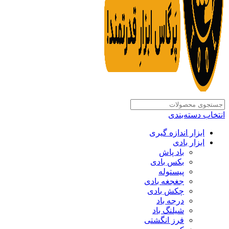
انتخاب دسته‌بندی
ابزار اندازه گیری
ابزار بادی
باد پاش
بکس بادی
پیستوله
جغجغه بادی
چکش بادی
درجه باد
شیلنگ باد
فرز انگشتی