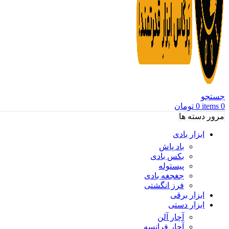
جستجو
0
items
0
تومان
مرور دسته ها
ابزار بادی
باد پاش
بکس بادی
پیستوله
جغجغه بادی
فرز انگشتی
ابزار برقی
ابزار دستی
آچار آلن
آچار فرانسه