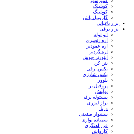
کمپرسور
کوبلینگ
کوپلینگ
گازوییل پاش
ابزار باغبانی
ابزار برقی
اتو لوله
اره زنجیری
اره عمودبر
اره گردبر
اینورتر جوش
بتن کن
بکس برقی
بکس شارژی
بلوور
پروفیل بر
پولیش
پیستوله برقی
تراز لیزری
دریل
سشوار صنعتی
سمباده نواری
فرز آهنگری
کارواش