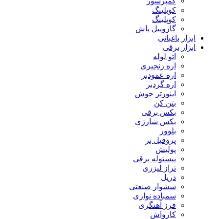
کمپرسور
کوبلینگ
کوپلینگ
گازوییل پاش
ابزار باغبانی
ابزار برقی
اتو لوله
اره زنجیری
اره عمودبر
اره گردبر
اینورتر جوش
بتن کن
بکس برقی
بکس شارژی
بلوور
پروفیل بر
پولیش
پیستوله برقی
تراز لیزری
دریل
سشوار صنعتی
سمباده نواری
فرز آهنگری
کارواش