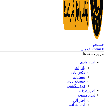
جستجو
0
items
0
تومان
مرور دسته ها
ابزار بادی
باد پاش
بکس بادی
پیستوله
جغجغه بادی
فرز انگشتی
ابزار برقی
ابزار دستی
آچار آلن
آچار فرانسه