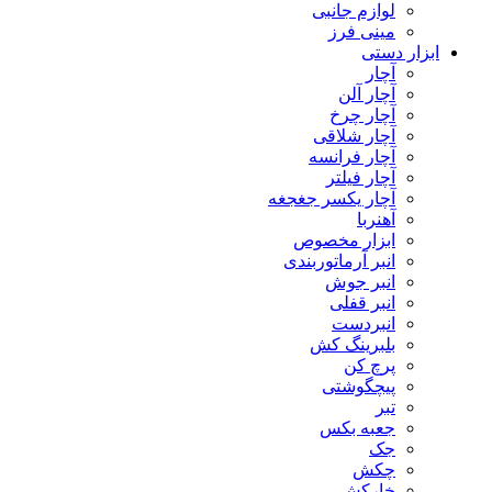
لوازم جانبی
مینی فرز
ابزار دستی
آچار
آچار آلن
آچار چرخ
آچار شلاقی
آچار فرانسه
آچار فیلتر
آچار یکسر جغجغه
آهنربا
ابزار مخصوص
انبر آرماتوربندی
انبر جوش
انبر قفلی
انبردست
بلبرینگ کش
پرچ کن
پیچگوشتی
تبر
جعبه بکس
جک
چکش
خارکش