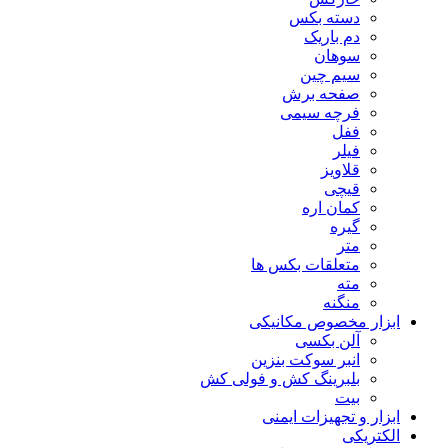
دسته بکس
دم باریک
سوهان
سیم چین
صفحه برش
فرچه سیمی
ففل
فیلر
قلاویز
قیچی
کمان اره
گیره
متر
متعلقات بکس ها
مته
منگنه
ابزار مخصوص مکانیکی
آلن بکسی
انبر سوکت بنزین
بلبرینگ کش و فولی کش
بیت
ابزار و تجهیزات ایمنی
الکتریکی