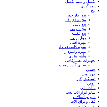
بکسل و سیم بکسل
پنچرگیری
پیچ
پیچ آچار خور
پیچ ام دی اف
پیچ پانلی
پیچ سرمته
پیچ قفسه
رول بولت
مهره آهنی
مهره کاسه نمددار
مهره واشردار
واشر فنری
تجهیزات تعمیرگاهی
سری گریس پمپ
چسب
خودرویی
دستکش کار
روغن
ساختمانی
سایز ابزارآلات دستی
شیر و اتصالات
قفل و یراق آلات
لوازم جانبی