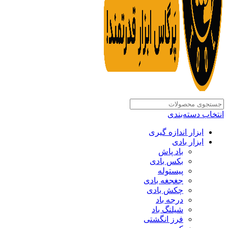
انتخاب دسته‌بندی
ابزار اندازه گیری
ابزار بادی
باد پاش
بکس بادی
پیستوله
جغجغه بادی
چکش بادی
درجه باد
شیلنگ باد
فرز انگشتی