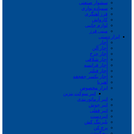
سشوار صنعتی
سمباده نواری
فرز آهنگری
کارواش
لوازم جانبی
مینی فرز
ابزار دستی
آچار
آچار آلن
آچار چرخ
آچار شلاقی
آچار فرانسه
آچار فیلتر
آچار یکسر جغجغه
آهنربا
ابزار مخصوص
انبر سوکت بنزین
انبر آرماتوربندی
انبر جوش
انبر قفلی
انبردست
بلبرینگ کش
پرچ کن
پیچگوشتی