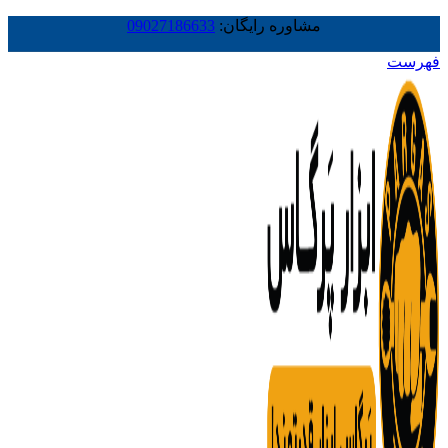
مشاوره رایگان:
09027186633
فهرست