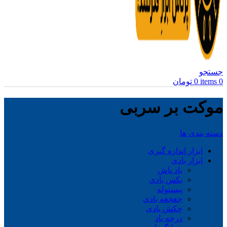
جستجو
0
items
0
تومان
موکت بر سربی
دسته بندی ها
ابزار اندازه گیری
ابزار بادی
باد پاش
بکس بادی
پیستوله
جغجغه بادی
چکش بادی
درجه باد