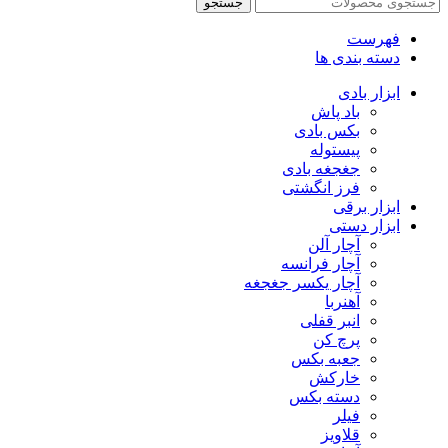
جستجو
فهرست
دسته بندی ها
ابزار بادی
باد پاش
بکس بادی
پیستوله
جغجغه بادی
فرز انگشتی
ابزار برقی
ابزار دستی
آچار آلن
آچار فرانسه
آچار یکسر جغجغه
آهنربا
انبر قفلی
پرچ کن
جعبه بکس
خارکش
دسته بکس
فیلر
قلاویز