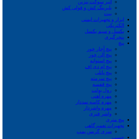
انبر سوکت بنزین
بلبرینگ کش و فولی کش
بیت
ابزار و تجهیزات ایمنی
الکتریکی
بکسل و سیم بکسل
پنچرگیری
پیچ
پیچ آچار خور
پیچ آلن خور
پیچ استوانه
پیچ ام دی اف
پیچ پانلی
پیچ سرمته
پیچ قفسه
رول بولت
مهره آهنی
مهره کاسه نمددار
مهره واشردار
واشر فنری
پیچ متری
تجهیزات تعمیرگاهی
سری گریس پمپ
چسب