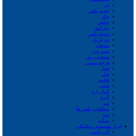
تبر
جعبه بکس
جک
چکش
خارکش
دسته بکس
دم باریک
سوهان
سیم چین
صفحه برش
فرچه سیمی
ففل
فیلر
قلاویز
قیچی
کمان اره
گیره
متر
متعلقات بکس ها
مته
منگنه
ابزار مخصوص مکانیکی
آلن بکسی