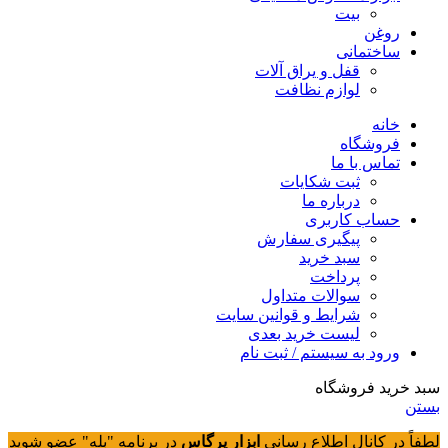
بیت
روغن
ساختمانی
قفل و یراق آلات
لوازم نظافت
خانه
فروشگاه
تماس با ما
ثبت شکایات
درباره ما
حساب کاربری
پیگیری سفارش
سبد خرید
پرداخت
سوالات متداول
شرایط و قوانین سایت
لیست خرید بعدی
ورود به سیستم / ثبت نام
سبد خرید فروشگاه
بستن
لطفاً در کانال اطلاع رسانی
ابزار پرگاس
در برنامه "بله" عضو شوید