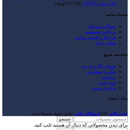
128 تیوان TIVAN
937,200
تومان
صفحات سایت
سوالات متداول
پرداخت مستقیم
شرایط و قوانین سایت
تماس با ما
دسترسی سریع
حساب کاربری من
پیگیری سفارش
پرداخت
سبد خرید
پیگیری پستی
نماد اعتماد
ابزار پرگاس
1401
فروشگاه پرگاس
.تمامی حقوق محفوظ است.
جستجو
برای دیدن محصولاتی که دنبال آن هستید تایپ کنید.