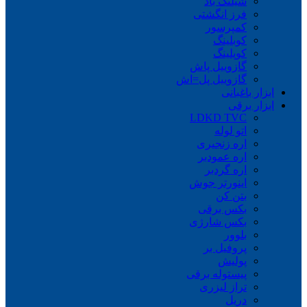
شیلنگ باد
فرز انگشتی
کمپرسور
کوبلینگ
کوپلینگ
گازوییل پاش
گازوییل پل=اش
ابزار باغبانی
ابزار برقی
LDKD TVC
اتو لوله
اره زنجیری
اره عمودبر
اره گردبر
اینورتر جوش
بتن کن
بکس برقی
بکس شارژی
بلوور
پروفیل بر
پولیش
پیستوله برقی
تراز لیزری
دریل