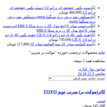
دسته بکس جغجغه ای
درایو 1/2
484,000
تومان
دستکش ضد برش
برند سیگما sigma
انبردست
سایز 8 اینچ مدل کارن برند میکا MIKA
جعبه بکس 46 پارچه
درایو 1/4 CR-V
750,000
تومان
مته الماسه سایز 10
217,800
تومان
خانه
محصولات برچسب خورده “موکت بر سربی”
مشاهده همه 2 نتیجه
نمایش نوار کناری
نمایش
9
12
18
24
کاتر(موکت بر) سربی تویو TOYO
قیچی
145,200
تومان