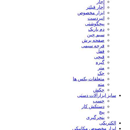
آچار
آچار فیلتر
ابزار مخصوص
انبردست
پیچگوشتی
دم باریک
سیم چین
صفحه برش
فرچه سیمی
ففل
قیچی
گیره
متر
جک
متعلقات بکس ها
مته
چکش
سایز ابزارآلات دستی
چسب
دستکش کار
پیچ
پنچرگیری
الکتریکی
ابزار مخصوص مکانیکی