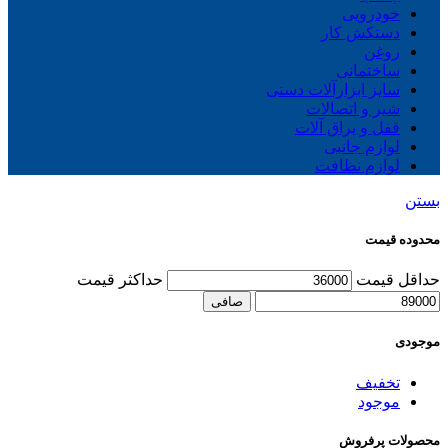
خودرویی
دستکش کار
روغن
ساختمانی
سایز ابزارآلات دستی
شیر و اتصالات
قفل و یراق آلات
لوازم جانبی
لوازم نظافت
بستن
محدوده قیمت
حداقل قیمت
حداكثر قيمت
صافی
موجودی
تخفیف
موجود
محصولات پرفروش