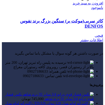
افزودن به سبد خرید
ناموجود
کاتر سربی(موکت بر) سنگین بزرگ برند نفوس
DENFOS
قیچی
اطلاعات بیشتر
در صورت داشتن هر گونه سوال یا مشکل باما تماس بگیرید
نرسیده به پلیس راه تبریز تهران، 200 متر
بالاتر از رستوران قصر، روبروی کافه رستوران معراج
تلفن همراه: 09027186633
تلفن تماس: 09027186633
پرفروش‌ها
بکس فشار
قوی درایو 3/4 سایز 35 برند شاهد
745,000
تومان
راکت اتو لوله مدل