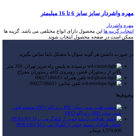
مهره واشردار سایز سایز 6 تا 16 میلیمتر
مهره واشردار
انتخاب گزینه ها
این محصول دارای انواع مختلفی می باشد. گزینه ها
ممکن است در صفحه محصول انتخاب شوند
در صورت داشتن هر گونه سوال یا مشکل باما تماس بگیرید
نرسیده به پلیس راه تبریز تهران، 200 متر
بالاتر از رستوران قصر، روبروی کافه رستوران معراج
تلفن همراه: 09027186633
تلفن تماس: 09027186633
پرفروش‌ها
صفحه فلپ
مینی سایز P80 برند اکو EKO
چکش فولادی دسته چوبی 2 کیلوگرمی پرانا PERANA
1,570,800
تومان