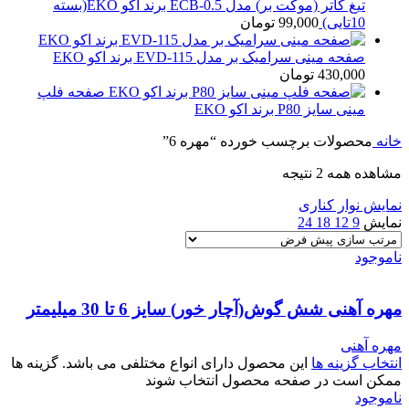
تیغ کاتر (موکت بر) مدل ECB-0.5 برند اکو EKO(بسته
10تایی)
99,000
تومان
صفحه مینی سرامیک بر مدل EVD-115 برند اکو EKO
430,000
تومان
صفحه فلپ
مینی سایز P80 برند اکو EKO
خانه
محصولات برچسب خورده “مهره 6”
مشاهده همه 2 نتیجه
نمایش نوار کناری
نمایش
9
12
18
24
ناموجود
مهره آهنی شش گوش(آچار خور) سایز 6 تا 30 میلیمتر
مهره آهنی
انتخاب گزینه ها
این محصول دارای انواع مختلفی می باشد. گزینه ها
ممکن است در صفحه محصول انتخاب شوند
ناموجود