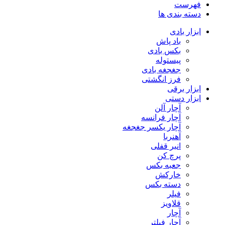
فهرست
دسته بندی ها
ابزار بادی
باد پاش
بکس بادی
پیستوله
جغجغه بادی
فرز انگشتی
ابزار برقی
ابزار دستی
آچار آلن
آچار فرانسه
آچار یکسر جغجغه
آهنربا
انبر قفلی
پرچ کن
جعبه بکس
خارکش
دسته بکس
فیلر
قلاویز
آچار
آچار فیلتر