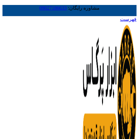
مشاوره رایگان:
09027186633
فهرست