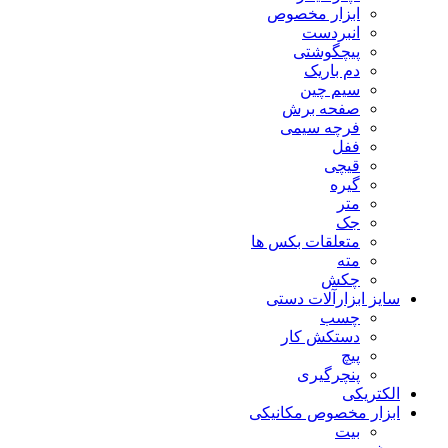
ابزار مخصوص
انبردست
پیچگوشتی
دم باریک
سیم چین
صفحه برش
فرچه سیمی
ففل
قیچی
گیره
متر
جک
متعلقات بکس ها
مته
چکش
سایز ابزارآلات دستی
چسب
دستکش کار
پیچ
پنچرگیری
الکتریکی
ابزار مخصوص مکانیکی
بیت