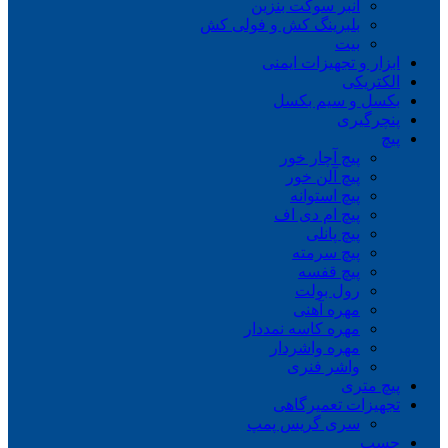
انبر سوکت بنزین
بلبرینگ کش و فولی کش
بیت
ابزار و تجهیزات ایمنی
الکتریکی
بکسل و سیم بکسل
پنچرگیری
پیچ
پیچ آچار خور
پیچ آلن خور
پیچ استوانه
پیچ ام دی اف
پیچ پانلی
پیچ سرمته
پیچ قفسه
رول بولت
مهره آهنی
مهره کاسه نمددار
مهره واشردار
واشر فنری
پیچ متری
تجهیزات تعمیرگاهی
سری گریس پمپ
چسب