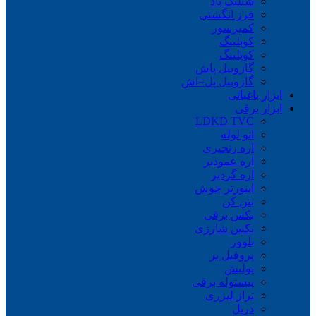
شیلنگ باد
فرز انگشتی
کمپرسور
کوبلینگ
کوپلینگ
گازوییل پاش
گازوییل پل=اش
ابزار باغبانی
ابزار برقی
LDKD TVC
اتو لوله
اره زنجیری
اره عمودبر
اره گردبر
اینورتر جوش
بتن کن
بکس برقی
بکس شارژی
بلوور
پروفیل بر
پولیش
پیستوله برقی
تراز لیزری
دریل