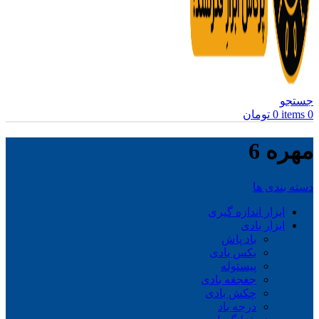
جستجو
0
items
0
تومان
مهره 6
دسته بندی ها
ابزار اندازه گیری
ابزار بادی
باد پاش
بکس بادی
پیستوله
جغجغه بادی
چکش بادی
درجه باد