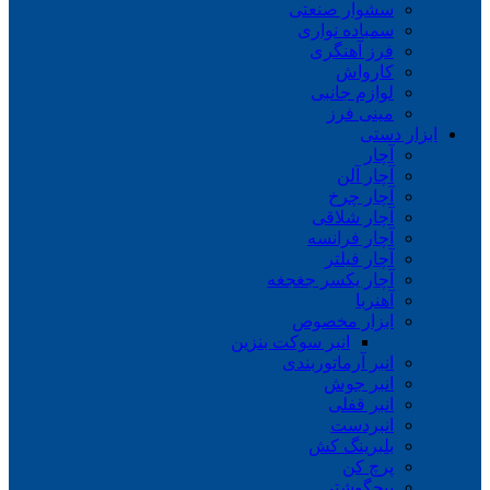
سشوار صنعتی
سمباده نواری
فرز آهنگری
کارواش
لوازم جانبی
مینی فرز
ابزار دستی
آچار
آچار آلن
آچار چرخ
آچار شلاقی
آچار فرانسه
آچار فیلتر
آچار یکسر جغجغه
آهنربا
ابزار مخصوص
انبر سوکت بنزین
انبر آرماتوربندی
انبر جوش
انبر قفلی
انبردست
بلبرینگ کش
پرچ کن
پیچگوشتی