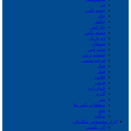
تبر
جعبه بکس
جک
چکش
خارکش
دسته بکس
دم باریک
سوهان
سیم چین
صفحه برش
فرچه سیمی
ففل
فیلر
قلاویز
قیچی
کمان اره
گیره
متر
متعلقات بکس ها
مته
منگنه
ابزار مخصوص مکانیکی
آلن بکسی