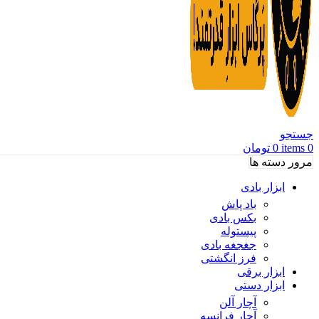
جستجو
0
items
0
تومان
مرور دسته ها
ابزار بادی
باد پاش
بکس بادی
پیستوله
جغجغه بادی
فرز انگشتی
ابزار برقی
ابزار دستی
آچار آلن
آچار فرانسه