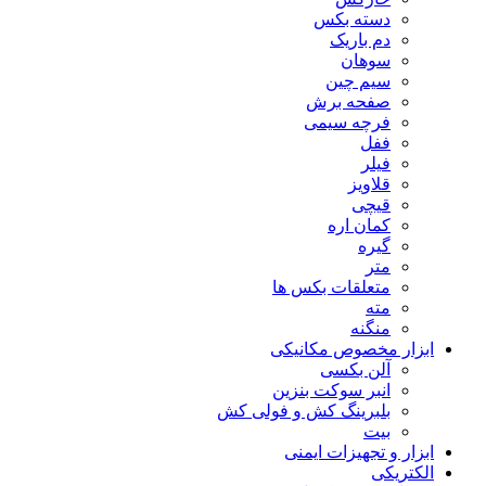
دسته بکس
دم باریک
سوهان
سیم چین
صفحه برش
فرچه سیمی
ففل
فیلر
قلاویز
قیچی
کمان اره
گیره
متر
متعلقات بکس ها
مته
منگنه
ابزار مخصوص مکانیکی
آلن بکسی
انبر سوکت بنزین
بلبرینگ کش و فولی کش
بیت
ابزار و تجهیزات ایمنی
الکتریکی