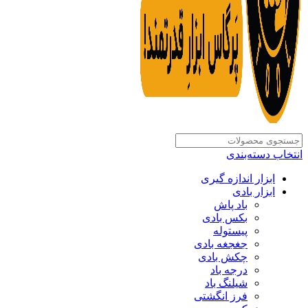
انتخاب دسته‌بندی
ابزار اندازه گیری
ابزار بادی
باد پاش
بکس بادی
پیستوله
جغجغه بادی
چکش بادی
درجه باد
شیلنگ باد
فرز انگشتی