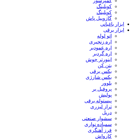
کمپرسور
کوبلینگ
کوپلینگ
گازوییل پاش
ابزار باغبانی
ابزار برقی
اتو لوله
اره زنجیری
اره عمودبر
اره گردبر
اینورتر جوش
بتن کن
بکس برقی
بکس شارژی
بلوور
پروفیل بر
پولیش
پیستوله برقی
تراز لیزری
دریل
سشوار صنعتی
سمباده نواری
فرز آهنگری
کارواش