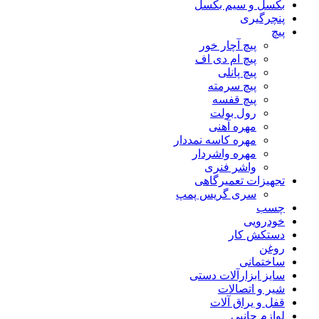
بکسل و سیم بکسل
پنچرگیری
پیچ
پیچ آچار خور
پیچ ام دی اف
پیچ پانلی
پیچ سرمته
پیچ قفسه
رول بولت
مهره آهنی
مهره کاسه نمددار
مهره واشردار
واشر فنری
تجهیزات تعمیرگاهی
سری گریس پمپ
چسب
خودرویی
دستکش کار
روغن
ساختمانی
سایز ابزارآلات دستی
شیر و اتصالات
قفل و یراق آلات
لوازم جانبی