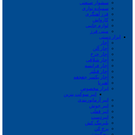
سشوار صنعتی
سمباده نواری
فرز آهنگری
کارواش
لوازم جانبی
مینی فرز
ابزار دستی
آچار
آچار آلن
آچار چرخ
آچار شلاقی
آچار فرانسه
آچار فیلتر
آچار یکسر جغجغه
آهنربا
ابزار مخصوص
انبر سوکت بنزین
انبر آرماتوربندی
انبر جوش
انبر قفلی
انبردست
بلبرینگ کش
پرچ کن
پیچگوشتی