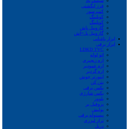
شیلنگ باد
فرز انگشتی
کمپرسور
کوبلینگ
کوپلینگ
گازوییل پاش
گازوییل پل=اش
ابزار باغبانی
ابزار برقی
LDKD TVC
اتو لوله
اره زنجیری
اره عمودبر
اره گردبر
اینورتر جوش
بتن کن
بکس برقی
بکس شارژی
بلوور
پروفیل بر
پولیش
پیستوله برقی
تراز لیزری
دریل