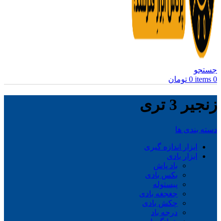
جستجو
0
items
0
تومان
زنجیر 3 تری
دسته بندی ها
ابزار اندازه گیری
ابزار بادی
باد پاش
بکس بادی
پیستوله
جغجغه بادی
چکش بادی
درجه باد