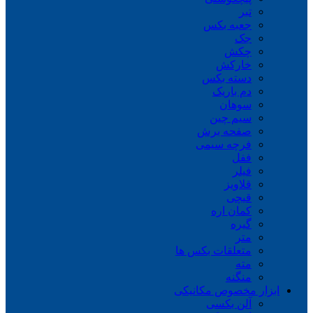
تبر
جعبه بکس
جک
چکش
خارکش
دسته بکس
دم باریک
سوهان
سیم چین
صفحه برش
فرچه سیمی
ففل
فیلر
قلاویز
قیچی
کمان اره
گیره
متر
متعلقات بکس ها
مته
منگنه
ابزار مخصوص مکانیکی
آلن بکسی