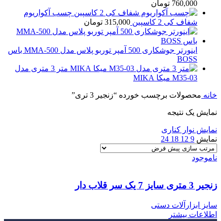
760,000
تومان
چسب آکواریوم
شفاف کی 2 کاسپین
315,000
تومان
اینورتر جوشکاری 500 آمپر توربو پلاس مدل MMA-500 باس
BOSS
متر 3 متری مدل
M35-03 میکا MIKA
خانه
محصولات برچسب خورده “زنجیر 3 تری”
نمایش یک نتیجه
نمایش نوار کناری
نمایش
9
12
18
24
ناموجود
زنجیر 3 متری سایز 7 یک سر قلاب دار
سایز ابزارآلات دستی
اطلاعات بیشتر