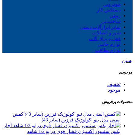
خودرویی
دستکش کار
روغن
ساختمانی
سایز ابزارآلات دستی
شیر و اتصالات
قفل و یراق آلات
لوازم جانبی
لوازم نظافت
بستن
موجودی
تخفیف
موجود
محصولات پرفروش
کفش
ایمنی مدل نیو اکولوژیک فرزین (سایز 43)
آچار
بکس سنسور اکسیژن فشار قوی درایو 1/2 شاهد