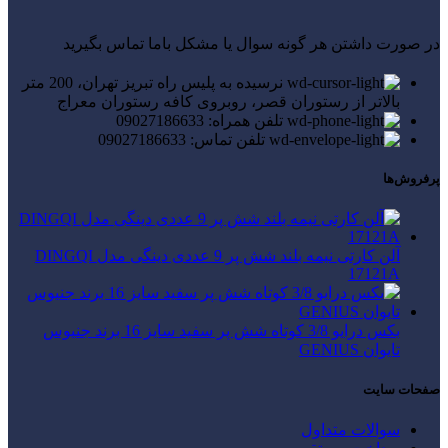
در صورت داشتن هر گونه سوال یا مشکل باما تماس بگیرید
نرسیده به پلیس راه تبریز تهران، 200 متر
بالاتر از رستوران قصر، روبروی کافه رستوران معراج
تلفن همراه: 09027186633
تلفن تماس: 09027186633
پرفروش‌ها
آلن کارتی نیمه بلند شش پر 9 عددی دینگی مدل DINGQI
17121A
بکس درایو 3/8 کوتاه شش پر سفید سایز 16 برند جنیوس
تایوان GENIUS
صفحات سایت
سوالات متداول