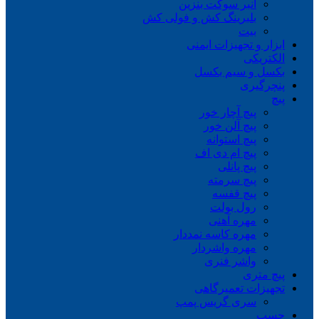
انبر سوکت بنزین
بلبرینگ کش و فولی کش
بیت
ابزار و تجهیزات ایمنی
الکتریکی
بکسل و سیم بکسل
پنچرگیری
پیچ
پیچ آچار خور
پیچ آلن خور
پیچ استوانه
پیچ ام دی اف
پیچ پانلی
پیچ سرمته
پیچ قفسه
رول بولت
مهره آهنی
مهره کاسه نمددار
مهره واشردار
واشر فنری
پیچ متری
تجهیزات تعمیرگاهی
سری گریس پمپ
چسب