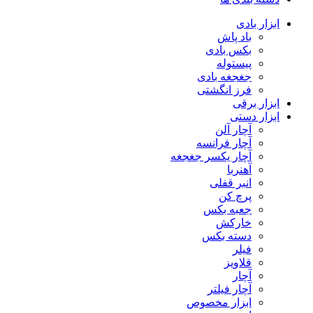
ابزار بادی
باد پاش
بکس بادی
پیستوله
جغجغه بادی
فرز انگشتی
ابزار برقی
ابزار دستی
آچار آلن
آچار فرانسه
آچار یکسر جغجغه
آهنربا
انبر قفلی
پرچ کن
جعبه بکس
خارکش
دسته بکس
فیلر
قلاویز
آچار
آچار فیلتر
ابزار مخصوص