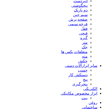
انبردست
پیچگوشتی
دم باریک
سیم چین
صفحه برش
فرچه سیمی
ففل
قیچی
گیره
متر
جک
متعلقات بکس ها
مته
چکش
سایز ابزارآلات دستی
چسب
دستکش کار
پیچ
پنچرگیری
الکتریکی
ابزار مخصوص مکانیکی
بیت
روغن
ساختمانی