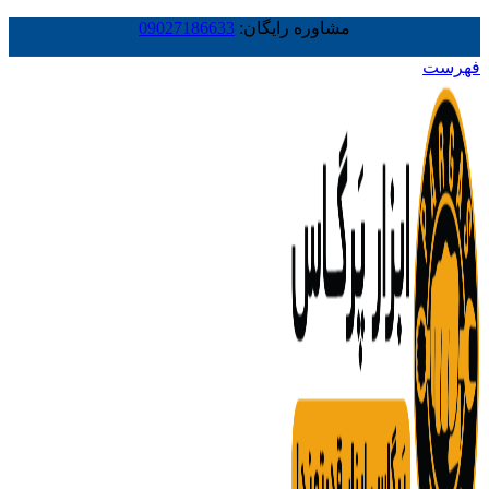
مشاوره رایگان:
09027186633
فهرست