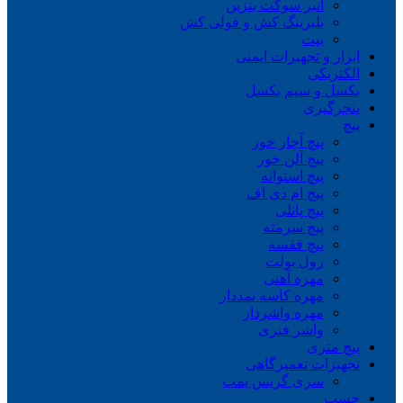
انبر سوکت بنزین
بلبرینگ کش و فولی کش
بیت
ابزار و تجهیزات ایمنی
الکتریکی
بکسل و سیم بکسل
پنچرگیری
پیچ
پیچ آچار خور
پیچ آلن خور
پیچ استوانه
پیچ ام دی اف
پیچ پانلی
پیچ سرمته
پیچ قفسه
رول بولت
مهره آهنی
مهره کاسه نمددار
مهره واشردار
واشر فنری
پیچ متری
تجهیزات تعمیرگاهی
سری گریس پمپ
چسب