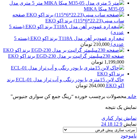
متر 5 متری مدل
M35-05 میکا MIKA
صفحه
ساب مینی(22.23*6*115) برند اکو EKO
تیغه اره عمودبر آهن مدل T118A برند اکو EKO (بسته 5
عددی)
210,000
تومان
صفحه 230میلیمتر گرانیت بر مدل EGD-230 برند اکو EKO
1,199,000
تومان
چاک لاین 15متری با پودر رنگی و آب تراز مدل ECL-01 برند
اکو EKO
264,000
تومان
خانه
محصولات برچسب خورده “رینگ جمع کن سواری جنیوس”
نمایش یک نتیجه
نمایش نوار کناری
نمایش
9
12
18
24
ناموجود