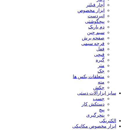
آچار فیلتر
ابزار مخصوص
انبردست
پیچگوشتی
دم باریک
سیم چین
صفحه برش
فرچه سیمی
ففل
قیچی
گیره
متر
جک
متعلقات بکس ها
مته
چکش
سایز ابزارآلات دستی
چسب
دستکش کار
پیچ
پنچرگیری
الکتریکی
ابزار مخصوص مکانیکی