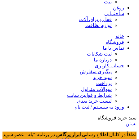
بیت
روغن
ساختمانی
قفل و یراق آلات
لوازم نظافت
خانه
فروشگاه
تماس با ما
ثبت شکایات
درباره ما
حساب کاربری
پیگیری سفارش
سبد خرید
پرداخت
سوالات متداول
شرایط و قوانین سایت
لیست خرید بعدی
ورود به سیستم / ثبت نام
سبد خرید فروشگاه
بستن
لطفاً در کانال اطلاع رسانی
ابزار پرگاس
در برنامه "بله" عضو شوید