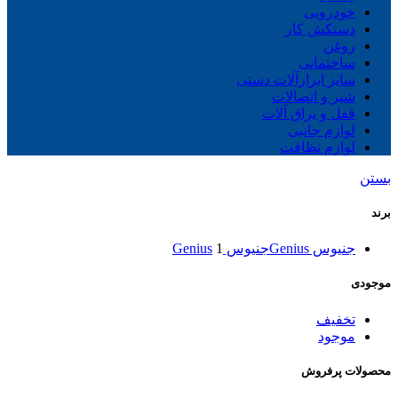
خودرویی
دستکش کار
روغن
ساختمانی
سایز ابزارآلات دستی
شیر و اتصالات
قفل و یراق آلات
لوازم جانبی
لوازم نظافت
بستن
برند
جنیوس Genius
جنیوس Genius
1
موجودی
تخفیف
موجود
محصولات پرفروش