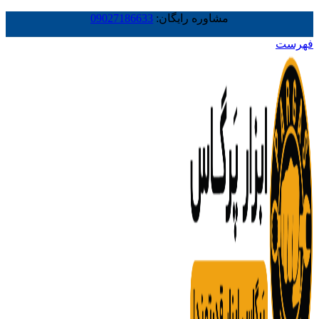
مشاوره رایگان:
09027186633
فهرست