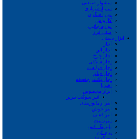
سشوار صنعتی
سمباده نواری
فرز آهنگری
کارواش
لوازم جانبی
مینی فرز
ابزار دستی
آچار
آچار آلن
آچار چرخ
آچار شلاقی
آچار فرانسه
آچار فیلتر
آچار یکسر جغجغه
آهنربا
ابزار مخصوص
انبر سوکت بنزین
انبر آرماتوربندی
انبر جوش
انبر قفلی
انبردست
بلبرینگ کش
پرچ کن
پیچگوشتی