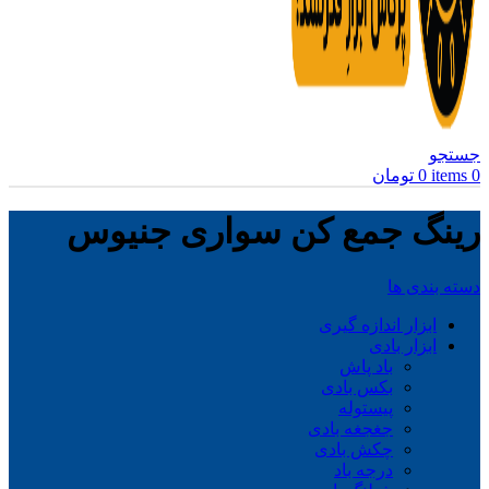
جستجو
0
items
0
تومان
رینگ جمع کن سواری جنیوس
دسته بندی ها
ابزار اندازه گیری
ابزار بادی
باد پاش
بکس بادی
پیستوله
جغجغه بادی
چکش بادی
درجه باد