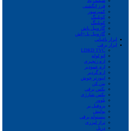
شیلنگ باد
فرز انگشتی
کمپرسور
کوبلینگ
کوپلینگ
گازوییل پاش
گازوییل پل=اش
ابزار باغبانی
ابزار برقی
LDKD TVC
اتو لوله
اره زنجیری
اره عمودبر
اره گردبر
اینورتر جوش
بتن کن
بکس برقی
بکس شارژی
بلوور
پروفیل بر
پولیش
پیستوله برقی
تراز لیزری
دریل