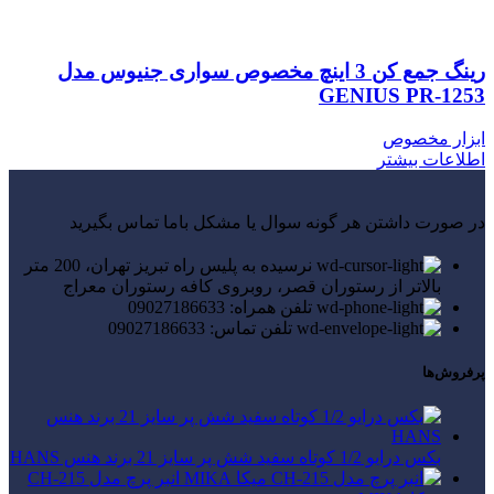
رینگ جمع کن 3 اینچ مخصوص سواری جنیوس مدل
GENIUS PR-1253
ابزار مخصوص
اطلاعات بیشتر
در صورت داشتن هر گونه سوال یا مشکل باما تماس بگیرید
نرسیده به پلیس راه تبریز تهران، 200 متر
بالاتر از رستوران قصر، روبروی کافه رستوران معراج
تلفن همراه: 09027186633
تلفن تماس: 09027186633
پرفروش‌ها
بکس درایو 1/2 کوتاه سفید شش پر سایز 21 برند هنس HANS
انبر پرچ مدل CH-215