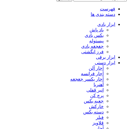
فهرست
دسته بندی ها
ابزار بادی
باد پاش
بکس بادی
پیستوله
جغجغه بادی
فرز انگشتی
ابزار برقی
ابزار دستی
آچار آلن
آچار فرانسه
آچار یکسر جغجغه
آهنربا
انبر قفلی
پرچ کن
جعبه بکس
خارکش
دسته بکس
فیلر
قلاویز
آچار