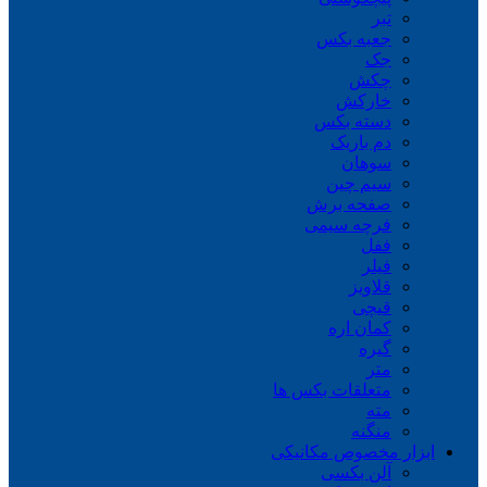
تبر
جعبه بکس
جک
چکش
خارکش
دسته بکس
دم باریک
سوهان
سیم چین
صفحه برش
فرچه سیمی
ففل
فیلر
قلاویز
قیچی
کمان اره
گیره
متر
متعلقات بکس ها
مته
منگنه
ابزار مخصوص مکانیکی
آلن بکسی